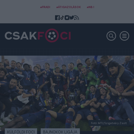
#FRADI
#ÁTIGAZOLÁSOK
#NB I
Fotó: MTI/Szigetváry Zsolt
KÜLFÖLDI FOCI
BAJNOKOK LIGÁJA