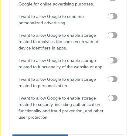
Google for online advertising purposes.
I want to allow Google to send me
Tetszett a cikk? Megosztanád?
personalized advertising.
Link másolása
Email küldés
I want to allow Google to enable storage
related to analytics like cookies on web or
CÍMKÉK:
#BAJNOKOK LIGÁJA
#BL
#PSG
#PARIS
device identifiers in apps.
SAINT-GERMAIN
#BL-DÖNTŐ
#BAJNOKOK LIGÁJA-
DÖNTŐ
#2026-OS BL-DÖNTŐ
#BL-DÖNTŐ
I want to allow Google to enable storage
related to functionality of the website or app.
BUDAPESTEN
I want to allow Google to enable storage
related to personalization.
Autópiac
I want to allow Google to enable storage
related to security, including authentication
functionality and fraud prevention, and other
Hyundai Tucson
Volvo Xc60
user protection.