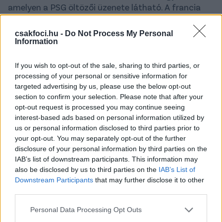
amelyen a PSG öltözői üzenete látható. A francia
sztárcsapat "Thank you Budapest" felirattal
köszönte meg a magyar főváros vendéglátását.
csakfoci.hu -
Do Not Process My Personal
Information
Ezt találták a szervezők a BL-győztes PSG
öltözőjében! ❤️
If you wish to opt-out of the sale, sharing to third parties, or
processing of your personal or sensitive information for
Mi is köszönjük mindkét
targeted advertising by us, please use the below opt-out
csapatnak!
@PSG_inside
@Arsenal
section to confirm your selection. Please note that after your
@ChampionsLeague
#BudapestFinal
opt-out request is processed you may continue seeing
pic.twitter.com/Fv23v202jO
interest-based ads based on personal information utilized by
us or personal information disclosed to third parties prior to
— MLSZ (@MLSZhivatalos)
May 31, 2026
your opt-out. You may separately opt-out of the further
disclosure of your personal information by third parties on the
Olvastad már?
IAB’s list of downstream participants. This information may
also be disclosed by us to third parties on the
IAB’s List of
Downstream Participants
that may further disclose it to other
third parties.
Please note that this website/app uses one or more Google
Personal Data Processing Opt Outs
services and may gather and store information including but