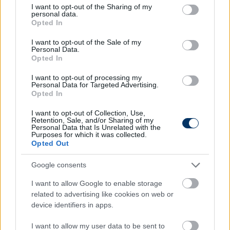
not limited to your visit or usage behaviour. You may click to
I want to opt-out of the Sharing of my
personal data.
grant or deny consent to Google and its third-party tags to
Opted In
use your data for below specified purposes in below Google
consent section.
I want to opt-out of the Sale of my
Personal Data.
Opted In
Budapest helyett Bukarest, a "szökött
I want to opt-out of processing my
Personal Data for Targeted Advertising.
rolleres" és a gépkarabély - 5
Opted In
emlékezetes sztori a BL-döntő
napjáról
I want to opt-out of Collection, Use,
Retention, Sale, and/or Sharing of my
Personal Data that Is Unrelated with the
A budapesti Bajnokok Ligája-döntő számos
Purposes for which it was collected.
Opted Out
emlékezetes történetet tartogatott. Öt
érdekességet gyűjtöttünk össze.
Google consents
Elolvasom
I want to allow Google to enable storage
related to advertising like cookies on web or
device identifiers in apps.
Itt állíthatod be, hogy a Csakfoci az elsők
I want to allow my user data to be sent to
között legyen a Google-találatokban