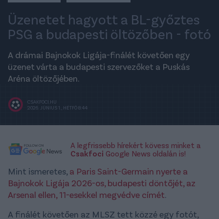
Üzenetet hagyott a BL-győztes
PSG a budapesti öltözőben - fotó
A drámai Bajnokok Ligája-finálét követően egy
üzenet várta a budapesti szervezőket a Puskás
Aréna öltözőjében.
CSAKFOCI.HU
2026. JÚNIUS 1., HÉTFŐ 8:44
A legfrissebb hírekért kövess minket a
Csakfoci
Google News oldalán is!
Mint ismeretes,
a Paris Saint-Germain nyerte a
Bajnokok Ligája 2026-os, budapesti döntőjét, az
Arsenal ellen, 11-esekkel megvédve címét
.
A finálét követően az MLSZ tett közzé egy fotót,