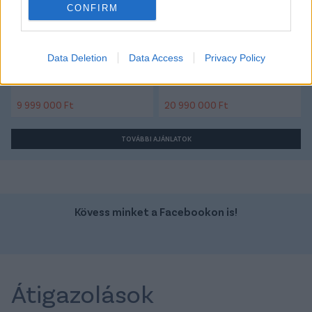
CONFIRM
Data Deletion
Data Access
Privacy Policy
Szín: Sötétszürke (metál)
Szín: Lila (metál)
Üzemanyag: Benzin
Üzemanyag: Benzin/elektromos
9 999 000 Ft
20 990 000 Ft
TOVÁBBI AJÁNLATOK
Kövess minket a Facebookon is!
Átigazolások