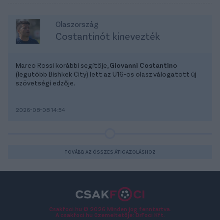
Olaszország
Costantinót kinevezték
Marco Rossi korábbi segítője,
Giovanni Costantino
(legutóbb Bishkek City) lett az U16-os olasz válogatott új
szövetségi edzője.
2026-08-08 14:54
TOVÁBB AZ ÖSSZES ÁTIGAZOLÁSHOZ
Csakfoci.hu © 2026 Minden jog fenntartva.
A csakfoci.hu üzemeltetője: DrFoci Kft.