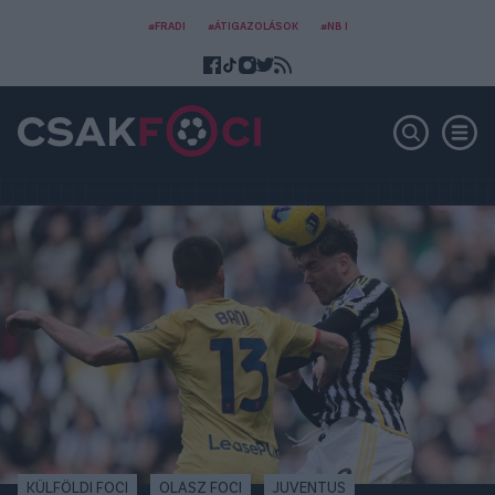
#FRADI
#ÁTIGAZOLÁSOK
#NB I
KÜLFÖLDI FOCI
OLASZ FOCI
JUVENTUS