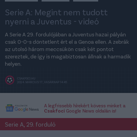
Serie A: Megint nem tudott
nyerni a Juventus - videó
A Serie A 29. fordulójában a Juventus hazai pályán
csak 0-0-s döntetlent ért el a Genoa ellen. A zebrák
az utolsó három meccsükön csak két pontot
szereztek, de így is magabiztosan állnak a harmadik
helyen.
CSAKFOCI.HU
2024. MÁRCIUS 17., VASÁRNAP 14:45
A legfrissebb hírekért kövess minket a
Csakfoci
Google News oldalán is!
Serie A, 29. forduló