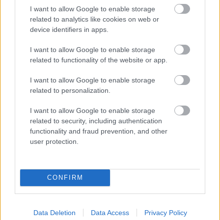
Átigazolások
I want to allow Google to enable storage
related to analytics like cookies on web or
device identifiers in apps.
ETO
I want to allow Google to enable storage
Njiét figyelik
related to functionality of the website or app.
I want to allow Google to enable storage
Több belga mellett francia élvonalbeli és angol
related to personalization.
másodosztályú csapat is figyeli at ETO 21 éves támadóját,
Nfansu Njiét
. (Voetbal Nieuws)
I want to allow Google to enable storage
related to security, including authentication
functionality and fraud prevention, and other
2026-08-06 11:40
RÉSZLETEK
user protection.
TOVÁBB AZ ÖSSZES ÁTIGAZOLÁSHOZ
CONFIRM
Data Deletion
Data Access
Privacy Policy