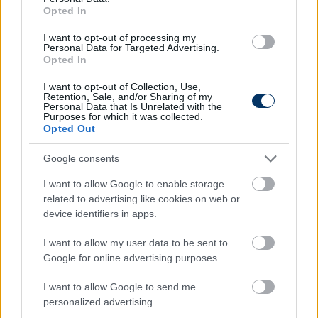
Opted In
I want to opt-out of processing my
Personal Data for Targeted Advertising.
Opted In
I want to opt-out of Collection, Use,
Retention, Sale, and/or Sharing of my
Szín:
Szín: Szürke
Personal Data that Is Unrelated with the
Üzemanyag: Elektromos
Üzemanyag: Benzin
Purposes for which it was collected.
Opted Out
12 500 000 Ft
14 190 000 Ft
Google consents
TOVÁBBI AJÁNLATOK
I want to allow Google to enable storage
related to advertising like cookies on web or
device identifiers in apps.
I want to allow my user data to be sent to
Kövess minket a Facebookon is!
Google for online advertising purposes.
I want to allow Google to send me
personalized advertising.