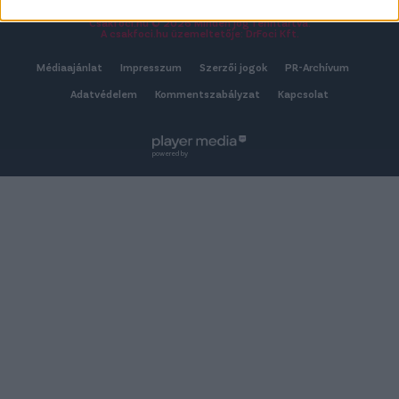
Csakfoci.hu © 2026 Minden jog fenntartva.
A csakfoci.hu üzemeltetője: DrFoci Kft.
Médiaajánlat
Impresszum
Szerzői jogok
PR-Archívum
Adatvédelem
Kommentszabályzat
Kapcsolat
powered by