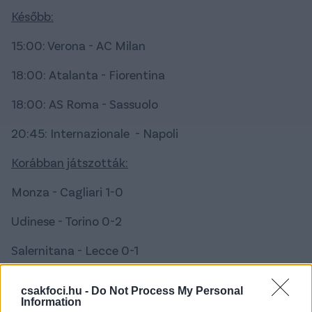
Később:
15:00: Verona - AC Milan
18:00: Atalanta - Fiorentina
18:00: AS Roma - Sassuolo
20:45: Internazionale - Napoli
Korábban játszották:
Monza - Cagliari 1-0
Udinese - Torino 0-2
Salernitana - Lecce 0-1
Frosinone - Lazio 2-3
csakfoci.hu -
Do Not Process My Personal
Information
Empoli - Bologna 0-1