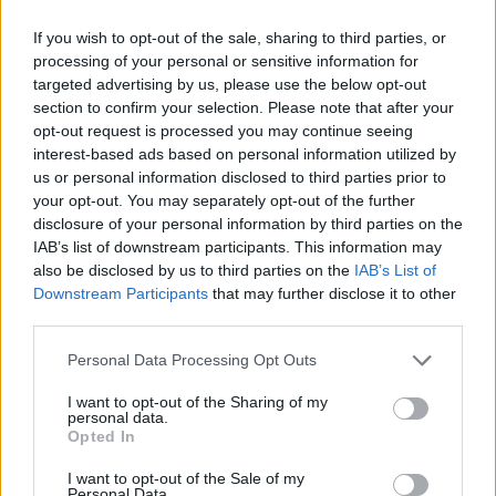
If you wish to opt-out of the sale, sharing to third parties, or
processing of your personal or sensitive information for
targeted advertising by us, please use the below opt-out
Itt állíthatod be, hogy a Csakfoci az elsők
section to confirm your selection. Please note that after your
között legyen a Google-találatokban
opt-out request is processed you may continue seeing
interest-based ads based on personal information utilized by
us or personal information disclosed to third parties prior to
your opt-out. You may separately opt-out of the further
Tetszett a cikk? Megosztanád?
disclosure of your personal information by third parties on the
IAB’s list of downstream participants. This information may
Link másolása
Email küldés
also be disclosed by us to third parties on the
IAB’s List of
Downstream Participants
that may further disclose it to other
CÍMKÉK:
#JUVENTUS
#SERIE A
third parties.
Please note that this website/app uses one or more Google
Personal Data Processing Opt Outs
services and may gather and store information including but
Autópiac
not limited to your visit or usage behaviour. You may click to
I want to opt-out of the Sharing of my
personal data.
grant or deny consent to Google and its third-party tags to
Opted In
use your data for below specified purposes in below Google
consent section.
I want to opt-out of the Sale of my
Volvo Ex30
Volvo Xc40
Personal Data.