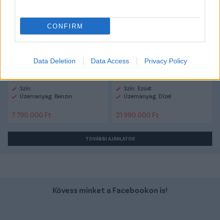
Ford Courier
Ford Tourneo
CONFIRM
Data Deletion
Data Access
Privacy Policy
Szín:
Szín: Ezüst
Üzemanyag: Benzin
Üzemanyag: Dízel
7 790 000 Ft
21 990 000 Ft
TOVÁBBI AJÁNLATOK
Kövess minket a Facebookon is!