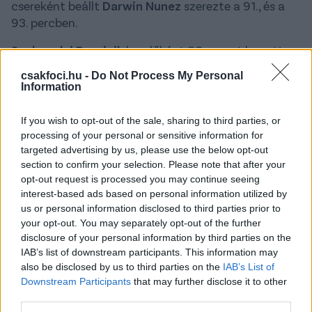
csereként beállt
Darwin Nunez
szerezte a 91., és a
93. percben.
Szoboszlai Dominik
kezdőként 80 percet kapott a
találkozón. A magyar válogatott csapatkapitánya
csakfoci.hu -
Do Not Process My Personal
jól futballozott, az első játékrészben volt egy
Information
cselsorozata, aminek végén ballal a kapushoz
gurított, majd ezt követően jobbal, a tizenhatoson
If you wish to opt-out of the sale, sharing to third parties, or
kívülről elemi erővel találta telibe a kapufát, a góltól
processing of your personal or sensitive information for
csak néhány centi választotta el a 24 esztendős
targeted advertising by us, please use the below opt-out
section to confirm your selection. Please note that after your
játékost.
opt-out request is processed you may continue seeing
A Pool továbbra is a tabella élén áll, a csapat előnye
interest-based ads based on personal information utilized by
us or personal information disclosed to third parties prior to
hét pont a második Arsenal előtt. A találkozóval egy
your opt-out. You may separately opt-out of the further
időben két másik párosítást láthattak a nézők: a
disclosure of your personal information by third parties on the
Crystal Palace a West Hamet, a Fulham a Leicestert
IAB’s list of downstream participants. This information may
verte 2-0-ra.
also be disclosed by us to third parties on the
IAB’s List of
Downstream Participants
that may further disclose it to other
Olvastad már?
third parties.