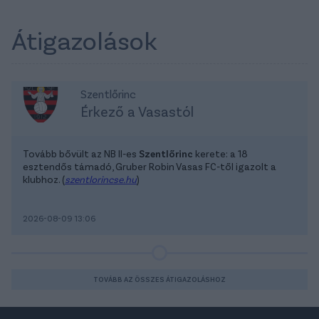
Átigazolások
Szentlőrinc
Érkező a Vasastól
Tovább bővült az NB II-es
Szentlőrinc
kerete: a 18
esztendős támadó, Gruber Robin Vasas FC-től igazolt a
klubhoz. (
szentlorincse.hu
)
2026-08-09 13:06
TOVÁBB AZ ÖSSZES ÁTIGAZOLÁSHOZ