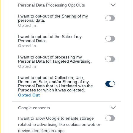
Please note that this website/app uses one or more Google
Personal Data Processing Opt Outs
services and may gather and store information including but
not limited to your visit or usage behaviour. You may click to
I want to opt-out of the Sharing of my
personal data.
grant or deny consent to Google and its third-party tags to
Opted In
use your data for below specified purposes in below Google
consent section.
I want to opt-out of the Sale of my
Personal Data.
Opted In
I want to opt-out of processing my
Personal Data for Targeted Advertising.
Opted In
Légiósok: Kerkez ragyogó gólt
I want to opt-out of Collection, Use,
Retention, Sale, and/or Sharing of my
szerzett, csapata idegenben törte
Personal Data that Is Unrelated with the
meg a PL-rivális lenyűgöző győzelmi
Purposes for which it was collected.
Opted Out
sorozatát - videó
Google consents
A Bournemouth Kerkez Milos góljának is köszönhetően
megszakította a Newcastle győzelmi sorozatát a
I want to allow Google to enable storage
Premier League-ben.
related to advertising like cookies on web or
device identifiers in apps.
Elolvasom