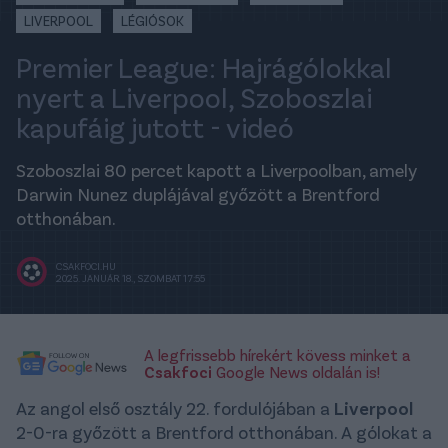
LIVERPOOL
LÉGIÓSOK
Premier League: Hajrágólokkal
nyert a Liverpool, Szoboszlai
kapufáig jutott - videó
Szoboszlai 80 percet kapott a Liverpoolban, amely
Darwin Nunez duplájával győzött a Brentford
otthonában.
CSAKFOCI.HU
2025. JANUÁR 18., SZOMBAT 17:55
A legfrissebb hírekért kövess minket a
Csakfoci
Google News oldalán is!
Az angol első osztály 22. fordulójában a
Liverpool
2-0-ra győzött a Brentford otthonában. A gólokat a