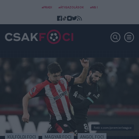
#FRADI
#ÁTIGAZOLÁSOK
#NB I
Fotó: x.com/premierleague
KÜLFÖLDI FOCI
MAGYAR FOCI
ANGOL FOCI