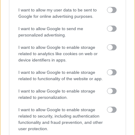
I want to allow my user data to be sent to
Google for online advertising purposes.
Itt állíthatod be, hogy a Csakfoci az elsők
I want to allow Google to send me
között legyen a Google-találatokban
personalized advertising.
I want to allow Google to enable storage
Tetszett a cikk? Megosztanád?
related to analytics like cookies on web or
device identifiers in apps.
Link másolása
Email küldés
I want to allow Google to enable storage
CÍMKÉK:
#MAGYAR FOCI
#KÜLFÖLDI FOCI
#LÉGIÓSOK
related to functionality of the website or app.
#ANGOL FOCI
#LIVERPOOL
#SZOBOSZLAI DOMINIK
I want to allow Google to enable storage
#PREMIER LEAGUE
related to personalization.
I want to allow Google to enable storage
Autópiac
related to security, including authentication
functionality and fraud prevention, and other
user protection.