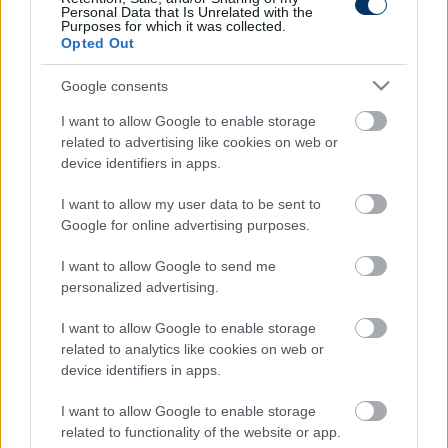
Personal Data that Is Unrelated with the
Purposes for which it was collected.
Opted Out
CÍMKÉK:
#OLASZ FOCI
#SALLAI ROLAND
#BALOGH
NORBERT
#PALERMO
Google consents
I want to allow Google to enable storage
related to advertising like cookies on web or
Autópiac
device identifiers in apps.
I want to allow my user data to be sent to
Google for online advertising purposes.
Ford Ranger
Mg Zs
I want to allow Google to send me
personalized advertising.
I want to allow Google to enable storage
related to analytics like cookies on web or
device identifiers in apps.
Szín:
Szín: Fehér
Üzemanyag: Dízel
Üzemanyag: Benzin
I want to allow Google to enable storage
related to functionality of the website or app.
20 520 000 Ft + Áfa
10 549 000 Ft