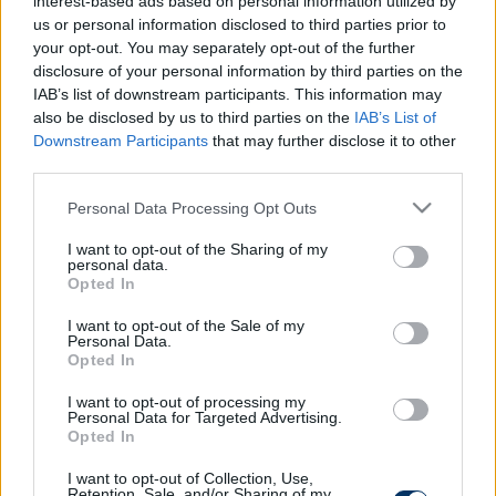
interest-based ads based on personal information utilized by
mindkét magyar a kezdőcsapat tagja volt,
Sallai
us or personal information disclosed to third parties prior to
Roland
és
Balogh Norbert
is élvezi Diego Lopez
your opt-out. You may separately opt-out of the further
bizalmát.
disclosure of your personal information by third parties on the
IAB’s list of downstream participants. This information may
A beszámolók alapján a válogatottól visszatért
also be disclosed by us to third parties on the
IAB’s List of
Downstream Participants
that may further disclose it to other
Sallai gólt is szerzett, ő lőtte a "nagyok" első gólját
third parties.
alig néhány perc elteltével a 3-1-el zárult meccsen. A
Palermo vasárnap a Cagliarit fogadja a
Please note that this website/app uses one or more Google
Personal Data Processing Opt Outs
bajnokságban -
így az olasz liga
.
services and may gather and store information including but
not limited to your visit or usage behaviour. You may click to
I want to opt-out of the Sharing of my
personal data.
grant or deny consent to Google and its third-party tags to
Opted In
use your data for below specified purposes in below Google
consent section.
I want to opt-out of the Sale of my
Personal Data.
Itt állíthatod be, hogy a Csakfoci az elsők
Opted In
között legyen a Google-találatokban
I want to opt-out of processing my
Personal Data for Targeted Advertising.
Opted In
Tetszett a cikk? Megosztanád?
I want to opt-out of Collection, Use,
Link másolása
Email küldés
Retention, Sale, and/or Sharing of my