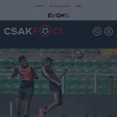
#FRADI
#ÁTIGAZOLÁSOK
#NB I