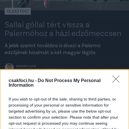
OLASZ FOCI
Sallai góllal tért vissza a
Palermóhoz a házi edzőmeccsen
A jelek szerint továbbra is élvezi a Palermo
edzőjének bizalmát a két magyar légiós.
MOKÁNY LAJOS
2017. MÁRCIUS 30., CSÜTÖRTÖK 19:25
csakfoci.hu -
Do Not Process My Personal
Information
A legfrissebb hírekért kövess minket a
Csakfoci
Google News oldalán is!
If you wish to opt-out of the sale, sharing to third parties, or
processing of your personal or sensitive information for
Felkészülési meccset játszott a Palermo, az ellenfél
targeted advertising by us, please use the below opt-out
a klub U17-es együttese volt, így komoly szakmai
section to confirm your selection. Please note that after your
értéke nem feltétlenül volt a találkozónak. Abból a
opt-out request is processed you may continue seeing
szempontból viszont lehet jelentősége, hogy