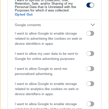
I want to opt-out of Collection, Use,
Retention, Sale, and/or Sharing of my
Personal Data that Is Unrelated with the
Purposes for which it was collected.
Opted Out
Google consents
I want to allow Google to enable storage
related to advertising like cookies on web or
device identifiers in apps.
I want to allow my user data to be sent to
Ő lehet a Borbély utódját kereső ETO
Google for online advertising purposes.
egyik edzőjelöltje
I want to allow Google to send me
A Csakfoci információi szerint az eddigi másodedző,
personalized advertising.
Bernd Thijs az egyik jelölt az ETO FC vezetőedzői
posztjára, amely a Ferencvároshoz igazoló Borbély
I want to allow Google to enable storage
Balázs távozásával üresedett meg.
related to analytics like cookies on web or
device identifiers in apps.
Elolvasom
I want to allow Google to enable storage