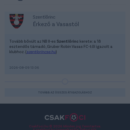
Szentlőrinc
Érkező a Vasastól
Tovább bővült az NB II-es
Szentlőrinc
kerete: a 18
esztendős támadó, Gruber Robin Vasas FC-től igazolt a
klubhoz. (
szentlorincse.hu
)
2026-08-09 13:06
TOVÁBB AZ ÖSSZES ÁTIGAZOLÁSHOZ
Csakfoci.hu © 2026 Minden jog fenntartva.
A csakfoci.hu üzemeltetője: DrFoci Kft.