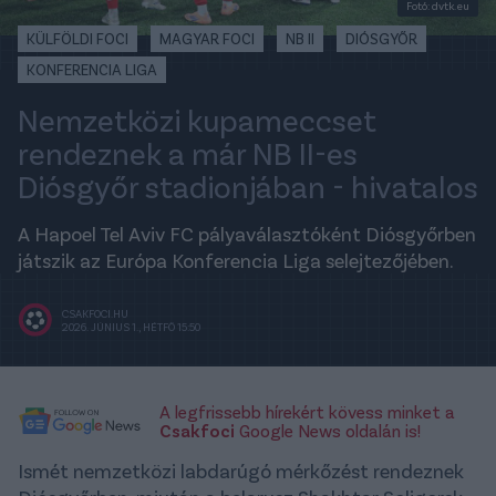
Fotó: dvtk.eu
KÜLFÖLDI FOCI
MAGYAR FOCI
NB II
DIÓSGYŐR
KONFERENCIA LIGA
Nemzetközi kupameccset
rendeznek a már NB II-es
Diósgyőr stadionjában - hivatalos
A Hapoel Tel Aviv FC pályaválasztóként Diósgyőrben
játszik az Európa Konferencia Liga selejtezőjében.
CSAKFOCI.HU
2026. JÚNIUS 1., HÉTFŐ 15:50
A legfrissebb hírekért kövess minket a
Csakfoci
Google News oldalán is!
Ismét nemzetközi labdarúgó mérkőzést rendeznek