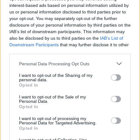
videót láttunk a DVTK szurkolóiról, valamint szintén
interest-based ads based on personal information utilized by
fontos tényező volt, hogy mindkét csapat színe
us or personal information disclosed to third parties prior to
piros-fehér
- indokolta a választást
Erez Naaman
, a
your opt-out. You may separately opt-out of the further
Hapoel Tel Aviv ügyvezetője.
disclosure of your personal information by third parties on the
IAB’s list of downstream participants. This information may
Az ellenfelet június 17-én sorsolják, és az is akkor
also be disclosed by us to third parties on the
IAB’s List of
derül ki, hogy az első mérkőzésen (2026. július 23.),
Downstream Participants
that may further disclose it to other
third parties.
vagy a visszavágón (2026. július 30.) lépnek pályára
Diósgyőrben. Továbbjutás esetén pedig még
Please note that this website/app uses one or more Google
Personal Data Processing Opt Outs
augusztusban lejátsszák a harmadik selejtező kört
services and may gather and store information including but
és a play-offot is.
not limited to your visit or usage behaviour. You may click to
I want to opt-out of the Sharing of my
personal data.
grant or deny consent to Google and its third-party tags to
Opted In
Pörögnek a hírek az átigazolási piacon, kövesd a
use your data for below specified purposes in below Google
csakfoci.hu folyamatosan frissülő átigazolási
consent section.
I want to opt-out of the Sale of my
Personal Data.
rovatát, ahol minden fontos információt azonnal
Opted In
megtalálsz - KATTINTS!
I want to opt-out of processing my
Personal Data for Targeted Advertising.
Olvastad már?
Opted In