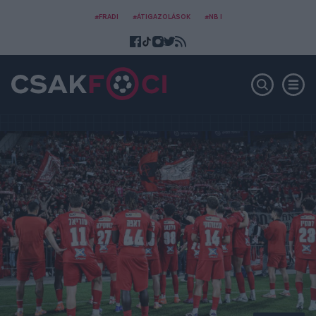
#FRADI
#ÁTIGAZOLÁSOK
#NB I