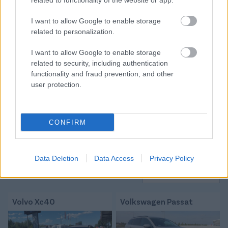
related to functionality of the website or app.
Itt állíthatod be, hogy a Csakfoci az elsők
I want to allow Google to enable storage
között legyen a Google-találatokban
related to personalization.
I want to allow Google to enable storage
Tetszett a cikk? Megosztanád?
related to security, including authentication
functionality and fraud prevention, and other
Link másolása
Email küldés
user protection.
CÍMKÉK:
#DIÓSGYŐR
#DVTK
#KONFERENCIA LIGA
#DVTK-STADION
#HAPOEL TEL-AVIV
CONFIRM
Autópiac
Data Deletion
Data Access
Privacy Policy
Volvo Xc40
Volkswagen Passat