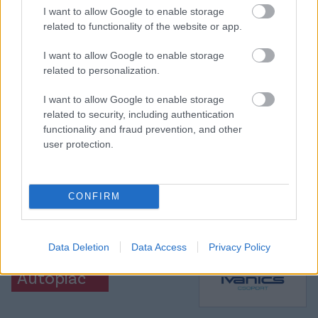
I want to allow Google to enable storage
Elolvasom
related to functionality of the website or app.
I want to allow Google to enable storage
related to personalization.
Itt állíthatod be, hogy a Csakfoci az elsők
között legyen a Google-találatokban
I want to allow Google to enable storage
related to security, including authentication
functionality and fraud prevention, and other
Tetszett a cikk? Megosztanád?
user protection.
Link másolása
Email küldés
CONFIRM
CÍMKÉK:
#MAGYAR FOCI
#LÉGIÓSOK
#NÉMET FOCI
#BUNDESLIGA
#SZALAI ÁDÁM
#MAINZ
#BASEL
Data Deletion
Data Access
Privacy Policy
Autópiac