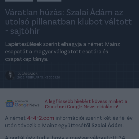
Váratlan húzás: Szalai Ádám az
utolsó pillanatban klubot váltott
- sajtóhír
Lapértesülések szerint elhagyja a német Mainz
csapatát a magyar válogatott csatára és
csapatkapitánya.
DUDÁS GÁBOR
2022. FEBRUÁR 15., KEDD 21:29
A legfrissebb hírekért kövess minket a
Csakfoci
Google News oldalán is!
A német
4-4-2.com
információi szerint két és fél év
után távozik a Mainz együttesétől
Szalai Ádám
.
A portál úgy tudja, hogy a magyar válogatott 34