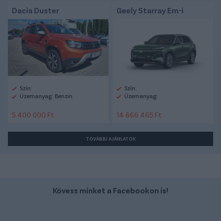
Dacia Duster
Geely Starray Em-i
Szín:
Szín:
Üzemanyag: Benzin
Üzemanyag:
5 400 000 Ft
14 866 465 Ft
TOVÁBBI AJÁNLATOK
Kövess minket a Facebookon is!