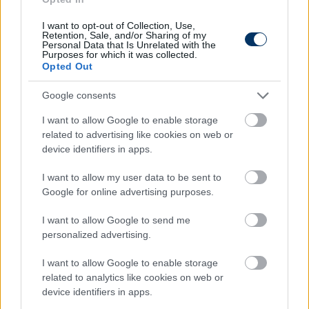
I want to opt-out of Collection, Use,
Retention, Sale, and/or Sharing of my
Personal Data that Is Unrelated with the
Interjú: "Az ETO, mint brand, a Fradi
Purposes for which it was collected.
Opted Out
mellett a legértékesebb a magyar
sportklubok között" - az FTC-t is meg
Google consents
akarta venni a vidéki fellegvár új
ügyvezetője
I want to allow Google to enable storage
related to advertising like cookies on web or
A mai napig ő tartja tízpróbában a szlovák rekordot,
device identifiers in apps.
de erőnléti edzőként is sikeresen dolgozott. Talán nem
mindenki érti, hogy került az ETO ügyvezetői székébe a
I want to allow my user data to be sent to
rozsnyói születésű Soldos Péter. A tulajdonosváltáson
Google for online advertising purposes.
átesett klub vezetője azonban komoly szakmai
tapasztalatokkal bír, annak ellenére, hogy kívülről
I want to allow Google to send me
érkezett a magyar labdarúgásba. Ahogy ő fogalmaz:
personalized advertising.
fontos, hogy a magyar futballba külső szakértelmet
hozzunk be és ne folyamatosan a régi bútordarabokat
I want to allow Google to enable storage
tologassuk. Soldos egy vadonatúj bútordarab, aki
related to analytics like cookies on web or
kötelességének érzi, hogy az ETO-ból hazai topklubot
device identifiers in apps.
csináljanak. Interjú.