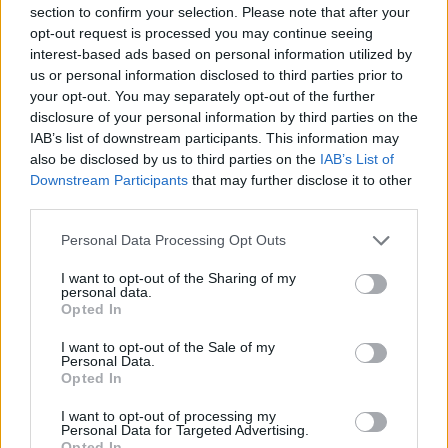
section to confirm your selection. Please note that after your
FRISSÍTÉS:
Szalai klubváltásának hírét már a svájci
opt-out request is processed you may continue seeing
Blick
és a német
Bild
is megerősítette (a klubok még
interest-based ads based on personal information utilized by
nem). Utóbbi azt írja, hogy a Mainznál is
us or personal information disclosed to third parties prior to
your opt-out. You may separately opt-out of the further
meglepődtek kedden, amikor Szalai kérte a
disclosure of your personal information by third parties on the
szerződése felbontását, de nem akartak akadályt
IAB’s list of downstream participants. This information may
gördíteni a klubnál mindenki által elismert csatár
also be disclosed by us to third parties on the
IAB’s List of
távozása elé. A német lap szerint a magyar légiós
Downstream Participants
that may further disclose it to other
másfél évre írt alá Bázelben.
third parties.
Please note that this website/app uses one or more Google
Olvastad már?
Personal Data Processing Opt Outs
services and may gather and store information including but
not limited to your visit or usage behaviour. You may click to
I want to opt-out of the Sharing of my
personal data.
grant or deny consent to Google and its third-party tags to
Opted In
use your data for below specified purposes in below Google
consent section.
I want to opt-out of the Sale of my
Personal Data.
Opted In
I want to opt-out of processing my
Personal Data for Targeted Advertising.
Opted In