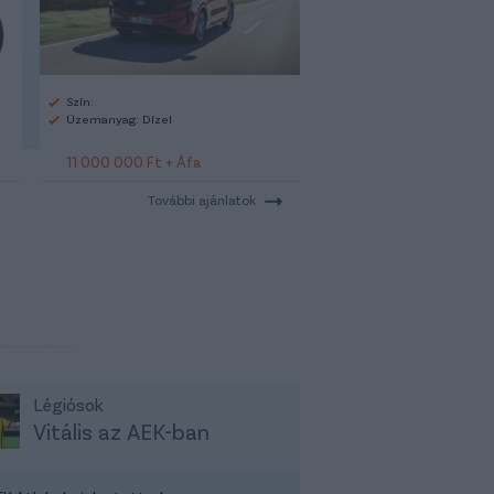
Szín:
Üzemanyag: Dízel
11 000 000 Ft + Áfa
További ajánlatok
Légiósok
Vitális az AEK-ban