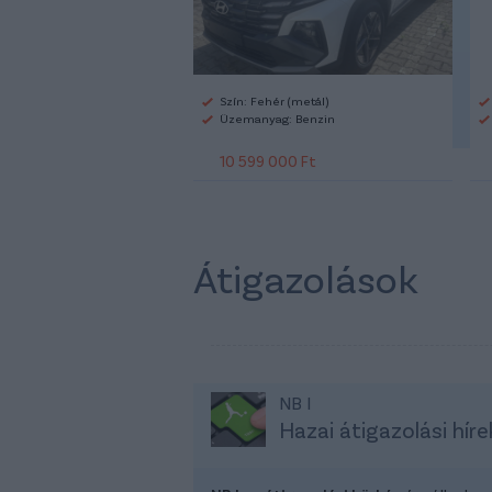
Szín: Fehér (metál)
Üzemanyag: Benzin
10 599 000 Ft
Átigazolások
NB I
Hazai átigazolási híre