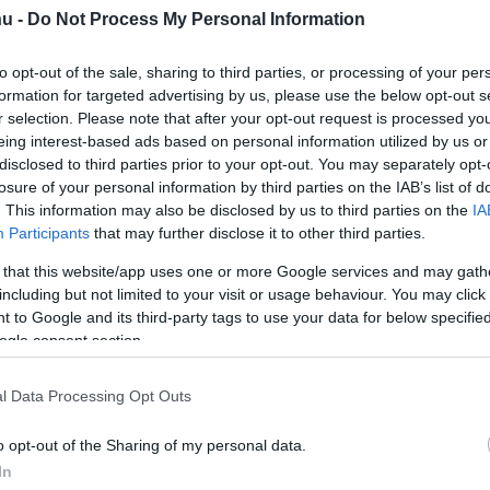
hu -
Do Not Process My Personal Information
to opt-out of the sale, sharing to third parties, or processing of your per
formation for targeted advertising by us, please use the below opt-out s
r selection. Please note that after your opt-out request is processed y
eing interest-based ads based on personal information utilized by us or
maradt róla.
disclosed to third parties prior to your opt-out. You may separately opt-
losure of your personal information by third parties on the IAB’s list of
. This information may also be disclosed by us to third parties on the
IA
Participants
that may further disclose it to other third parties.
rt kövess minket a
Csakfoci
Google News oldalán is!
Eze
 that this website/app uses one or more Google services and may gath
 focikörképünkben
jeleztük, a Borussia
including but not limited to your visit or usage behaviour. You may click 
 to Google and its third-party tags to use your data for below specifi
 legkeresettebb támadója, a mindössze 17
ogle consent section.
Alexander Isakra
.
l Data Processing Opt Outs
b tájékoztatása szerint hosszú távú
o opt-out of the Sharing of my personal data.
rdával, de mivel még kiskorú játékosról van
In