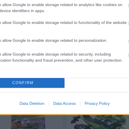
Csakfoci az elsők között legyen a Google-
o allow Google to enable storage related to analytics like cookies on
evice identifiers in apps.
o allow Google to enable storage related to functionality of the website
Link másolása
Email küldés
o allow Google to enable storage related to personalization.
FOCI
#NEMZETKÖZI FOCI
#FRISS
#BORUSSIA
o allow Google to enable storage related to security, including
cation functionality and fraud prevention, and other user protection.
CONFIRM
Ford Transit
Kawasaki Ninja 500
Data Deletion
Data Access
Privacy Policy