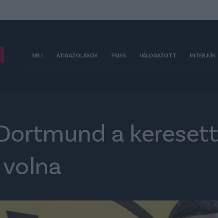
NB I
ÁTIGAZOLÁSOK
FRISS
VÁLOGATOTT
INTERJÚK
ortmund a keresett c
 volna