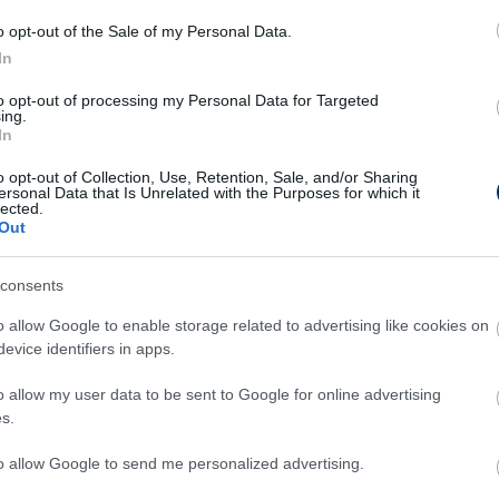
a klubváltáshoz, ezzel azonban aligha lesz
o opt-out of the Sale of my Personal Data.
t a felek nem hozták nyilvánosságra, a korábbi
In
zegről szóltak.
to opt-out of processing my Personal Data for Targeted
ing.
 klubjában, 29 mérkőzésen 13 gól szerzett
In
gatottban is bemutatkozhatott.
o opt-out of Collection, Use, Retention, Sale, and/or Sharing
ersonal Data that Is Unrelated with the Purposes for which it
ajd tucatnyi együttes kapcsán merült fel
lected.
Out
 sajtóorgánum is tudni vélte, hogy a Real
 a tini.
consents
ója, duplán igazolt a Fradi - friss hazai
o allow Google to enable storage related to advertising like cookies on
evice identifiers in apps.
o allow my user data to be sent to Google for online advertising
s.
to allow Google to send me personalized advertising.