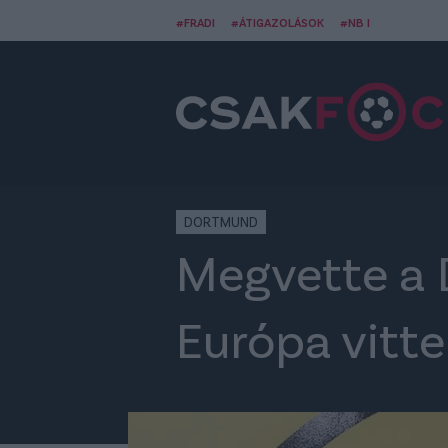
#FRADI
#ÁTIGAZOLÁSOK
#NB I
DORTMUND
Megvette a D
Európa vitte