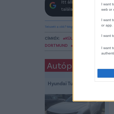
Itt állíthatod be, hogy a 
I want t
találatokban
web or d
I want t
or app.
Tetszett a cikk? Megosztanád?
I want t
CÍMKÉK:
#KÜLFÖLDI FOCI
#NÉMET 
DORTMUND
#ALEXANDER ISAK
I want t
authenti
Autópiac
Hyundai Tucson