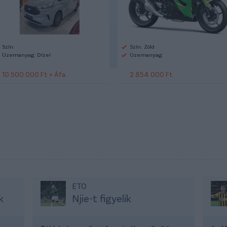
Szín:
Szín: Zöld
Üzemanyag: Dízel
Üzemanyag:
10 500 000 Ft + Áfa
2 854 000 Ft
ETO
k
Njie-t figyelik