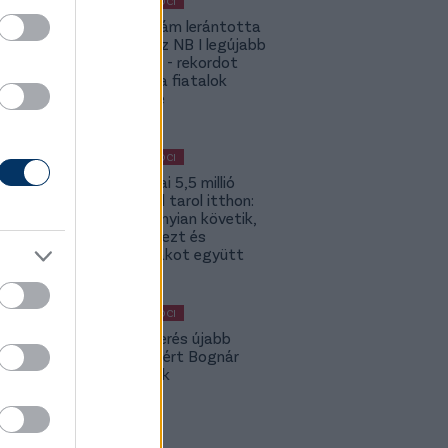
MAGYAR FOCI
Szalai Ádám lerántotta
a leplet az NB I legújabb
számairól - rekordot
döntött a fiatalok
játékideje
MAGYAR FOCI
Szoboszlai 5,5 millió
követővel tarol itthon:
2-szer annyian követik,
mint Kerkezt és
Dzsudzsákot együtt
MAGYAR FOCI
A Fradi-verés újabb
kispadot ért Bognár
Györgynek