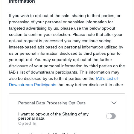
Information
tréner a csütörtöki siker nyomán az európai
kupákban 11-edszer került be aktuális gárdájával a
If you wish to opt-out of the sale, sharing to third parties, or
legjobb négy közé.
processing of your personal or sensitive information for
targeted advertising by us, please use the below opt-out
Korábban - rajta kívül - Alex Ferguson és Jupp
section to confirm your selection. Please note that after your
Heynckes volt képes 10-szer elvezetni együtteseit
opt-out request is processed you may continue seeing
az elődöntőig a kontinentális sorozatokban.
interest-based ads based on personal information utilized by
us or personal information disclosed to third parties prior to
Mourinho hat különböző klubcsapattal érte el az új
your opt-out. You may separately opt-out of the further
csúcsot, ráadásul úgy, hogy közben megtartotta
disclosure of your personal information by third parties on the
IAB’s list of downstream participants. This information may
százszázalékos mérlegét, amennyiben 11-ből 11.
also be disclosed by us to third parties on the
IAB’s List of
alkalommal jutott túl eredményesen a
Downstream Participants
that may further disclose it to other
negyeddöntős akadályon. Döntőt négyszer
third parties.
vívhattak csapatai, és mind a négy fináléban a
portugál szakvezető irányította gárda
Please note that this website/app uses one or more Google
Personal Data Processing Opt Outs
services and may gather and store information including but
diadalmaskodott.
not limited to your visit or usage behaviour. You may click to
I want to opt-out of the Sharing of my
personal data.
A rekorder Mourinho kupaelődöntős
grant or deny consent to Google and its third-party tags to
Opted In
use your data for below specified purposes in below Google
statisztikája az IFFHS kimutatása szerint:
consent section.