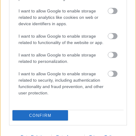
Link másolása
Email küldés
I want to allow Google to enable storage
related to analytics like cookies on web or
CÍMKÉK:
#JOSÉ MOURINHO
device identifiers in apps.
I want to allow Google to enable storage
related to functionality of the website or app.
Autópiac
I want to allow Google to enable storage
related to personalization.
Volvo Ec40
Geely Starray Em-i
I want to allow Google to enable storage
related to security, including authentication
functionality and fraud prevention, and other
user protection.
CONFIRM
Szín: Sötétszürke (metál)
Szín:
Üzemanyag: Elektromos
Üzemanyag:
21 490 000 Ft
13 699 000 Ft