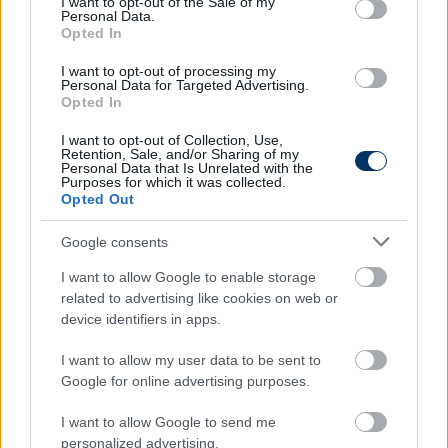
I want to opt-out of the Sale of my
Personal Data.
1. Az UEFA Kupában 2003-ban a Portóval
Opted In
2. Bajnokok Ligája, 2004, Porto
3. Bajnokok Ligája, 2005, Chelsea
I want to opt-out of processing my
Personal Data for Targeted Advertising.
4. Bajnokok Ligája, 2007, Chelsea
Opted In
5. Bajnokok Ligája, 2010, Internazionale
6. Bajnokok Ligája, 2011, Real Madrid
I want to opt-out of Collection, Use,
Retention, Sale, and/or Sharing of my
7. Bajnokok Ligája, 2012, Real Madrid
Personal Data that Is Unrelated with the
Purposes for which it was collected.
8. Bajnokok Ligája, 2013, Real Madrid
Opted Out
9. Bajnokok Ligája, 2014, Chelsea
10. Európa-liga, 2017, Manchester United
Google consents
11. Konferencia-liga, 2022, AS Roma
I want to allow Google to enable storage
related to advertising like cookies on web or
device identifiers in apps.
Itt állíthatod be, hogy a Csakfoci az elsők
között legyen a Google-találatokban
I want to allow my user data to be sent to
Google for online advertising purposes.
I want to allow Google to send me
Tetszett a cikk? Megosztanád?
personalized advertising.