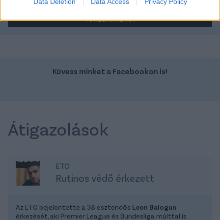
Data Deletion
Data Access
Privacy Policy
TOVÁBBI AJÁNLATOK
Kövess minket a Facebookon is!
Átigazolások
ETO
Rutinos védő érkezett
Az ETO bejelentette a 38 esztendős
Leon Balogun
érkezését, aki Premier League és Bundesliga múlttal is