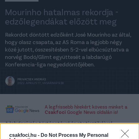
Mourinho hatalmas rekordja -
edzőlegendákat előzött meg
Rekordot döntött edzőként José Mourinho az által,
hogy olasz csapata, az AS Roma a legjobb négy
közé jutott, összesítésben 5-2-vel elbúcsúztatva a
norvég Bodö/Glimt együttesét a labdarúgó
Konferencia-liga negyeddöntőjében.
PRIVACSEK ANDRÁS
2022. ÁPRILIS 17., VASÁRNAP 9:38
A legfrissebb hírekért kövess minket a
Csakfoci
Google News oldalán is!
A labdarúgás történetével és statisztikáival
foglalkozó nemzetközi szervezet (IFFHS)
csakfoci.hu -
Do Not Process My Personal
szombaton közzétett elemzése szerint a portugál