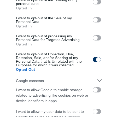
not limited to your visit or usage behaviour. You may click to
I want to opt-out of the Sharing of my
personal data.
grant or deny consent to Google and its third-party tags to
Opted In
use your data for below specified purposes in below Google
consent section.
I want to opt-out of the Sale of my
Personal Data.
Opted In
I want to opt-out of processing my
Personal Data for Targeted Advertising.
Opted In
Szintet lépnek: Két magyar
topmilliárdos a horvát élcsapat új
I want to opt-out of Collection, Use,
vezetésében
Retention, Sale, and/or Sharing of my
Personal Data that Is Unrelated with the
Purposes for which it was collected.
Megalakult a horvát élvonalbeli NK Osijek új
Opted Out
felügyelőbizottsága és elnököt is választottak. Az új
klubvezetésben több, a magyar labdarúgásban is
Google consents
fontos szerepet betöltő üzletember is helyet kapott.
I want to allow Google to enable storage
Elolvasom
related to advertising like cookies on web or
device identifiers in apps.
I want to allow my user data to be sent to
Itt állíthatod be, hogy a Csakfoci az elsők