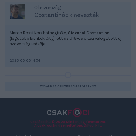
Olaszország
Costantinót kinevezték
Marco Rossi korábbi segítője,
Giovanni Costantino
(legutóbb Bishkek City) lett az U16-os olasz válogatott új
szövetségi edzője.
2026-08-08 14:54
TOVÁBB AZ ÖSSZES ÁTIGAZOLÁSHOZ
Csakfoci.hu © 2026 Minden jog fenntartva.
A csakfoci.hu üzemeltetője: DrFoci Kft.