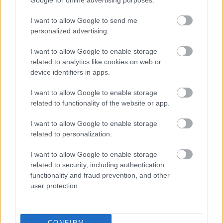
Google for online advertising purposes.
között legyen a Google-találatokban
I want to allow Google to send me
personalized advertising.
Tetszett a cikk? Megosztanád?
I want to allow Google to enable storage
related to analytics like cookies on web or
Link másolása
Email küldés
device identifiers in apps.
CÍMKÉK:
#OSZTRÁK FOCI
#MÉSZÁROS LŐRINC
I want to allow Google to enable storage
#MATTERSBURG
related to functionality of the website or app.
I want to allow Google to enable storage
related to personalization.
Autópiac
I want to allow Google to enable storage
related to security, including authentication
functionality and fraud prevention, and other
Hyundai Ioniq 5
Hyundai Tucson
user protection.
CONFIRM