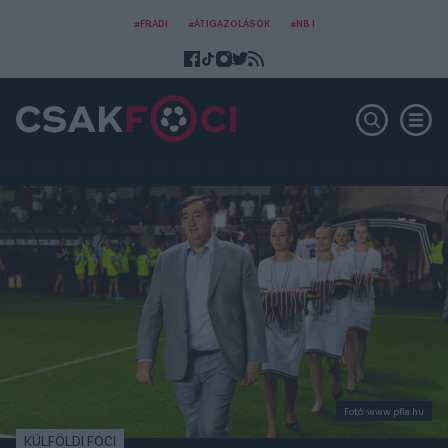
#FRADI
#ÁTIGAZOLÁSOK
#NB I
Fotó: www.pfla.hu
KÜLFÖLDI FOCI