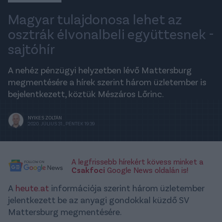
Magyar tulajdonosa lehet az
osztrák élvonalbeli együttesnek -
sajtóhír
A nehéz pénzügyi helyzetben lévő Mattersburg
megmentésére a hírek szerint három üzletember is
bejelentkezett, köztük Mészáros Lőrinc.
NYIKES ZOLTÁN
2020. JÚLIUS 31., PÉNTEK 19:39
A legfrissebb hírekért kövess minket a
Csakfoci
Google News oldalán is!
A
heute.at
információja szerint három üzletember
jelentkezett be az anyagi gondokkal küzdő SV
Mattersburg megmentésére.