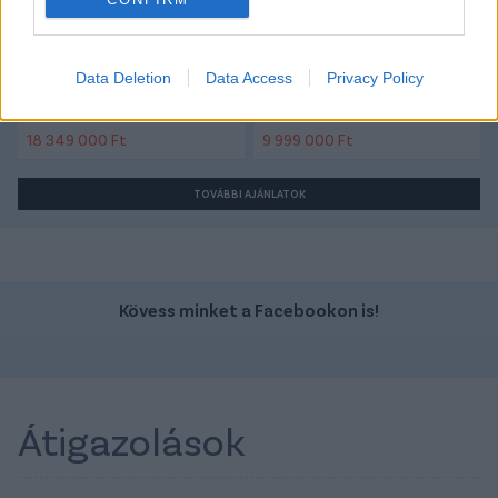
Data Deletion
Data Access
Privacy Policy
Szín:
Szín: Sötétszürke (metál)
Üzemanyag: Elektromos
Üzemanyag: Benzin
18 349 000 Ft
9 999 000 Ft
TOVÁBBI AJÁNLATOK
Kövess minket a Facebookon is!
Átigazolások