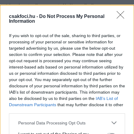
A lap úgy tudja, az osztrák élvonalbeli csapatra egy
energiaiparban érdekelt bosnyák vállalkozó és a
csakfoci.hu -
Do Not Process My Personal
kínai-amerikai befektető, Chien Lee - aki a svájci FC
Information
Thun, a belga FC Oostende és az angol Barnsey
tulajdonosa - mellett
If you wish to opt-out of the sale, sharing to third parties, or
processing of your personal or sensitive information for
a Puskás Akadémia, valamint az NK Eszék élén álló
targeted advertising by us, please use the below opt-out
magyar üzletember, Mészáros Lőrinc is ajánlatot
section to confirm your selection. Please note that after your
tett.
opt-out request is processed you may continue seeing
interest-based ads based on personal information utilized by
Az osztrák klub azután került nehéz helyzetbe, hogy
us or personal information disclosed to third parties prior to
az első számú támogatója, a Commerzialbank
your opt-out. You may separately opt-out of the further
disclosure of your personal information by third parties on the
Mattersburg pénzintézet csődöt jelentett.
IAB’s list of downstream participants. This information may
also be disclosed by us to third parties on the
IAB’s List of
Olvastad már?
Downstream Participants
that may further disclose it to other
third parties.
Please note that this website/app uses one or more Google
Personal Data Processing Opt Outs
services and may gather and store information including but