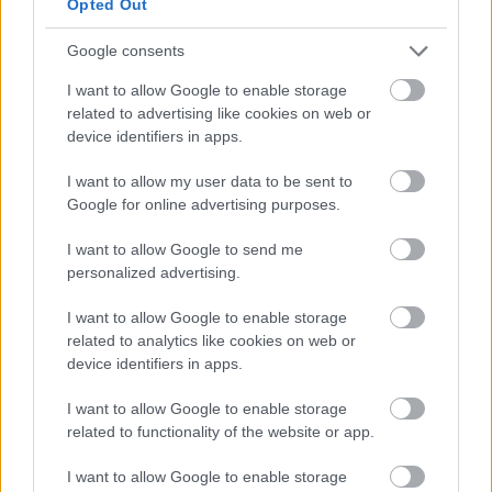
Opted Out
Google consents
I want to allow Google to enable storage
Úgy tűnik, nincs több kérdés Bogdán
related to advertising like cookies on web or
jövőjével kapcsolatban: "99%, hogy
device identifiers in apps.
befejezem"
I want to allow my user data to be sent to
Google for online advertising purposes.
99%, hogy befejezi profi karrierjét a 21-szeres
válogatott kapus, Bogdán Ádám.
I want to allow Google to send me
Elolvasom
personalized advertising.
I want to allow Google to enable storage
related to analytics like cookies on web or
device identifiers in apps.
Itt állíthatod be, hogy a Csakfoci az elsők
I want to allow Google to enable storage
között legyen a Google-találatokban
related to functionality of the website or app.
I want to allow Google to enable storage