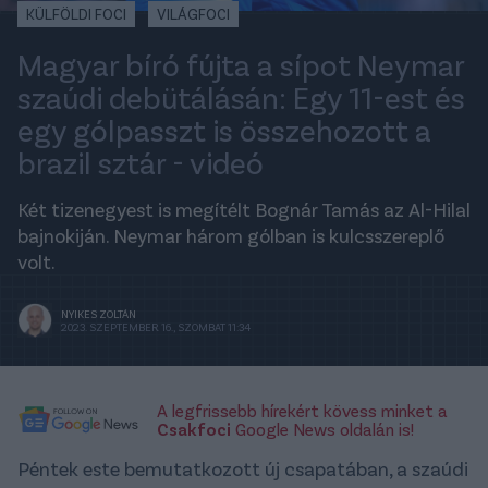
KÜLFÖLDI FOCI
VILÁGFOCI
Magyar bíró fújta a sípot Neymar
szaúdi debütálásán: Egy 11-est és
egy gólpasszt is összehozott a
brazil sztár - videó
Két tizenegyest is megítélt Bognár Tamás az Al-Hilal
bajnokiján. Neymar három gólban is kulcsszereplő
volt.
NYIKES ZOLTÁN
2023. SZEPTEMBER 16., SZOMBAT 11:34
A legfrissebb hírekért kövess minket a
Csakfoci
Google News oldalán is!
Péntek este bemutatkozott új csapatában, a szaúdi