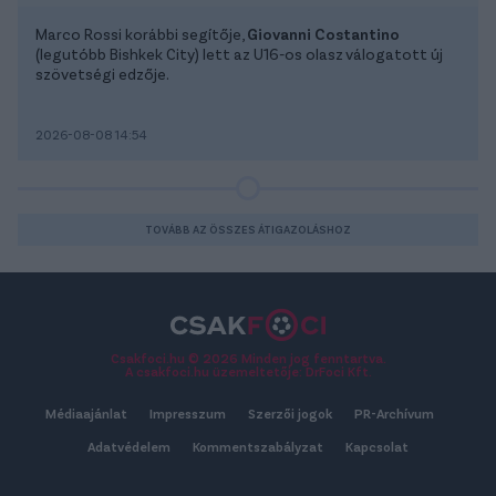
Marco Rossi korábbi segítője,
Giovanni Costantino
(legutóbb Bishkek City) lett az U16-os olasz válogatott új
szövetségi edzője.
2026-08-08 14:54
TOVÁBB AZ ÖSSZES ÁTIGAZOLÁSHOZ
Csakfoci.hu © 2026 Minden jog fenntartva.
A csakfoci.hu üzemeltetője: DrFoci Kft.
Médiaajánlat
Impresszum
Szerzői jogok
PR-Archívum
Adatvédelem
Kommentszabályzat
Kapcsolat