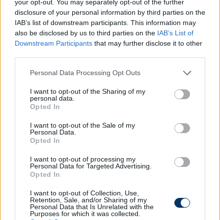
your opt-out. You may separately opt-out of the further
disclosure of your personal information by third parties on the
IAB’s list of downstream participants. This information may
also be disclosed by us to third parties on the
IAB’s List of
Downstream Participants
that may further disclose it to other
third parties.
Please note that this website/app uses one or more Google
Personal Data Processing Opt Outs
services and may gather and store information including but
not limited to your visit or usage behaviour. You may click to
I want to opt-out of the Sharing of my
personal data.
grant or deny consent to Google and its third-party tags to
Opted In
use your data for below specified purposes in below Google
consent section.
I want to opt-out of the Sale of my
Olvastad már?
Personal Data.
Opted In
I want to opt-out of processing my
Personal Data for Targeted Advertising.
Opted In
I want to opt-out of Collection, Use,
Retention, Sale, and/or Sharing of my
Personal Data that Is Unrelated with the
Purposes for which it was collected.