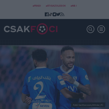
#FRADI
#ÁTIGAZOLÁSOK
#NB I
Fotó: twitter.com/Alhilal_FC