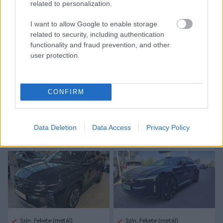
related to personalization.
Tetszett a cikk? Megosztanád?
I want to allow Google to enable storage
Link másolása
Email küldés
related to security, including authentication
functionality and fraud prevention, and other
CÍMKÉK:
#VILÁGFOCI
#NEYMAR
#BOGNÁR TAMÁS
user protection.
#AL-HILAL
CONFIRM
Autópiac
Data Deletion
Data Access
Privacy Policy
Hyundai Tucson
Volvo Es90
Szín: Fekete (metál)
Szín: Fekete (metál)