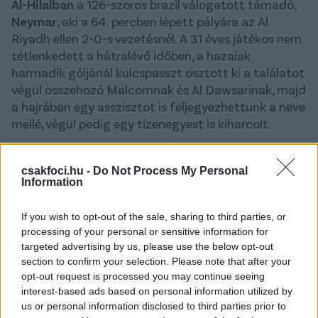
Al-Hilalban
a 126-szoros brazil válogatott támadó,
Neymar
, aki a 64. percben lépett pályára az Al
Riyadh ellen 2-0-s vezetésnél. A 31 éves játékos nem
tétlenkedett a hátralévő időben, a hazaiak
harmadik góljánál kulcspasszt osztott ki a találatot
végül összehozó Malcomnak és Al Dawsarinak, majd
a hajrában egy asszisztot is feljegyezhettünk a neve
mellé, végül pedig egy tizenegyest is kiharcolt.
Az Al-Hilal 6-1-re nyert, így hat fordulót követően, öt
győzelemmel és egy döntetlennel az első helyen áll.
csakfoci.hu -
Do Not Process My Personal
Information
A találkozón egy magyar játékvezetői hármas
működött közre,
Bognár Tamás
fújta a sípot,
If you wish to opt-out of the sale, sharing to third parties, or
segítői pedig
Buzás Balázs
és
Kóbor Péter
voltak.
processing of your personal or sensitive information for
targeted advertising by us, please use the below opt-out
section to confirm your selection. Please note that after your
opt-out request is processed you may continue seeing
interest-based ads based on personal information utilized by
us or personal information disclosed to third parties prior to