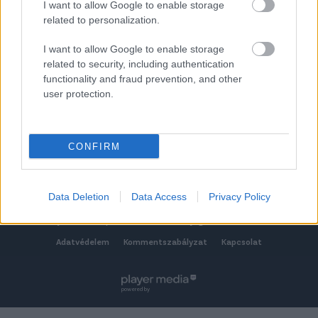
klubhoz. (
szentlorincse.hu
)
I want to allow Google to enable storage
related to personalization.
2026-08-09 13:06
I want to allow Google to enable storage
related to security, including authentication
functionality and fraud prevention, and other
user protection.
TOVÁBB AZ ÖSSZES ÁTIGAZOLÁSHOZ
CONFIRM
Csakfoci.hu © 2026 Minden jog fenntartva.
A csakfoci.hu üzemeltetője: DrFoci Kft.
Data Deletion
Data Access
Privacy Policy
Médiaajánlat
Impresszum
Szerzői jogok
PR-Archívum
Adatvédelem
Kommentszabályzat
Kapcsolat
powered by