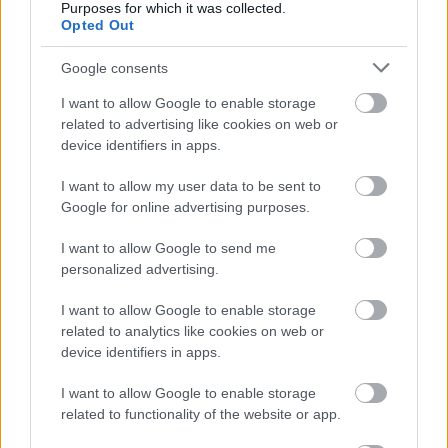
Purposes for which it was collected.
Opted Out
TOVÁBBI AJÁNLATOK
Google consents
I want to allow Google to enable storage
related to advertising like cookies on web or
Kövess minket a Facebookon is!
device identifiers in apps.
I want to allow my user data to be sent to
Google for online advertising purposes.
Átigazolások
I want to allow Google to send me
personalized advertising.
I want to allow Google to enable storage
Szentlőrinc
related to analytics like cookies on web or
Érkező a Vasastól
device identifiers in apps.
I want to allow Google to enable storage
related to functionality of the website or app.
Tovább bővült az NB II-es
Szentlőrinc
kerete: a 18
esztendős támadó, Gruber Robin Vasas FC-től igazolt a