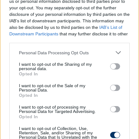
us or personal information disclosed to third parties prior to
your opt-out. You may separately opt-out of the further
CÍMKÉK:
#SPANYOL FOCI
#REAL MADRID
#LA LIGA
disclosure of your personal information by third parties on the
#OSASUNA
IAB’s list of downstream participants. This information may
also be disclosed by us to third parties on the
IAB’s List of
Downstream Participants
that may further disclose it to other
third parties.
Autópiac
Please note that this website/app uses one or more Google
Personal Data Processing Opt Outs
services and may gather and store information including but
not limited to your visit or usage behaviour. You may click to
I want to opt-out of the Sharing of my
Volvo Ex30
Ford Courier
personal data.
grant or deny consent to Google and its third-party tags to
Opted In
use your data for below specified purposes in below Google
consent section.
I want to opt-out of the Sale of my
Personal Data.
Opted In
I want to opt-out of processing my
Personal Data for Targeted Advertising.
Opted In
Szín: Fehér (metál)
Szín:
Üzemanyag: Elektromos
Üzemanyag: Benzin
I want to opt-out of Collection, Use,
Retention, Sale, and/or Sharing of my
15 240 000 Ft
9 400 000 Ft
Personal Data that Is Unrelated with the