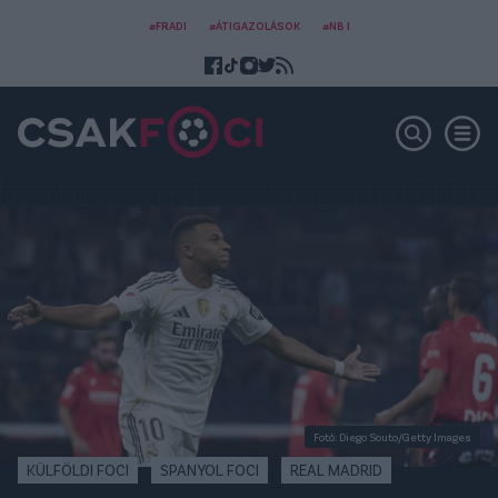
#FRADI
#ÁTIGAZOLÁSOK
#NB I
Fotó: Diego Souto/Getty Images
KÜLFÖLDI FOCI
SPANYOL FOCI
REAL MADRID