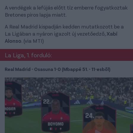
A vendégek a lefújás előtt tíz emberre fogyatkoztak
Bretones piros lapja miatt.
A Real Madrid kispadján kedden mutatkozott be a
La Ligában a nyáron igazolt új vezetőedző,
Xabi
Alonso
. (via MTI)
La Liga, 1. forduló:
Real Madrid - Osasuna 1-0 (Mbappé 51. - 11-esből)