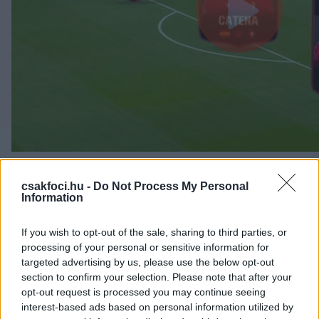
csakfoci.hu -
Do Not Process My Personal
Information
Itt állíthatod be, hogy a Csakfoci az elsők
között legyen a Google-találatokban
If you wish to opt-out of the sale, sharing to third parties, or
processing of your personal or sensitive information for
targeted advertising by us, please use the below opt-out
section to confirm your selection. Please note that after your
Tetszett a cikk? Megosztanád?
opt-out request is processed you may continue seeing
interest-based ads based on personal information utilized by
Link másolása
Email küldés