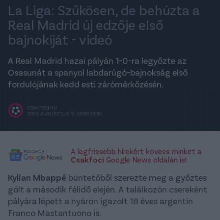
La Liga: Szűkösen, de behúzta a
Real Madrid új edzője első
bajnokiját - videó
A Real Madrid hazai pályán 1-0-ra legyőzte az
Osasunát a spanyol labdarúgó-bajnokság első
fordulójának kedd esti zárómérkőzésén.
CSAKFOCI.HU
2025. AUGUSZTUS 19., KEDD 23:30
A legfrissebb hírekért kövess minket a
Csakfoci
Google News oldalán is!
Kylian Mbappé
büntetőből szerezte meg a győztes
gólt a második félidő elején. A találkozón csereként
pályára lépett a nyáron igazolt 18 éves argentin
Franco Mastantuono is.