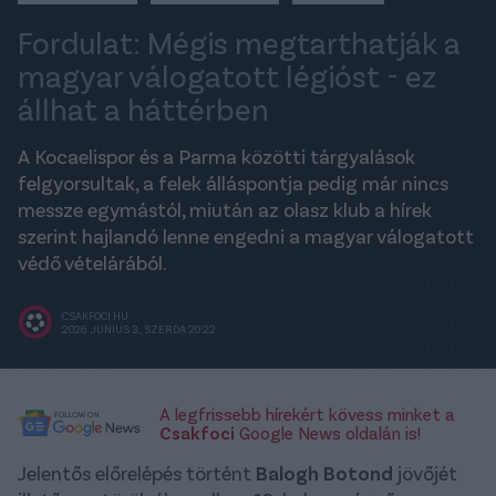
Fordulat: Mégis megtarthatják a
magyar válogatott légióst - ez
állhat a háttérben
A Kocaelispor és a Parma közötti tárgyalások
felgyorsultak, a felek álláspontja pedig már nincs
messze egymástól, miután az olasz klub a hírek
szerint hajlandó lenne engedni a magyar válogatott
védő vételárából.
CSAKFOCI.HU
2026. JÚNIUS 3., SZERDA 20:22
A legfrissebb hírekért kövess minket a
Csakfoci
Google News oldalán is!
Jelentős előrelépés történt
Balogh Botond
jövőjét