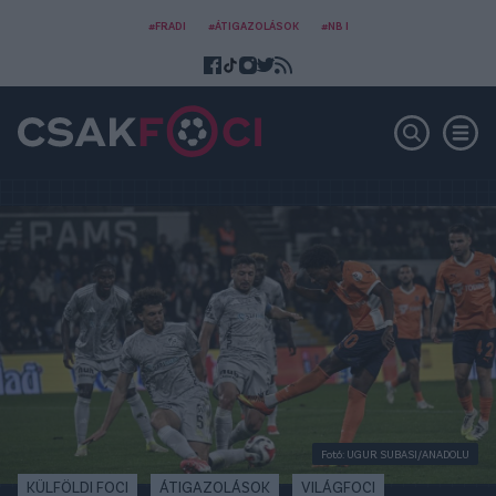
#FRADI
#ÁTIGAZOLÁSOK
#NB I
Fotó: UGUR SUBASI/ANADOLU
KÜLFÖLDI FOCI
ÁTIGAZOLÁSOK
VILÁGFOCI