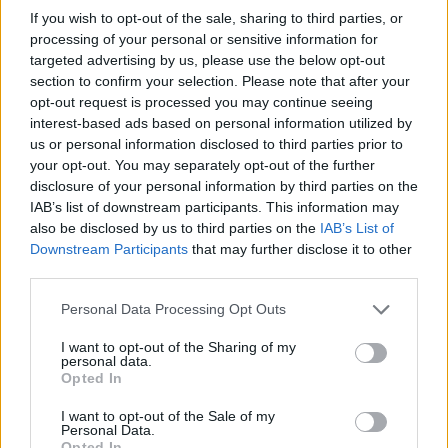
most hajlandó lenne engedni az árból.
If you wish to opt-out of the sale, sharing to third parties, or
processing of your personal or sensitive information for
targeted advertising by us, please use the below opt-out
A Kocaelispor vezetősége aktívan dolgozik
section to confirm your selection. Please note that after your
az átigazolás véglegesítésén, miközben a
opt-out request is processed you may continue seeing
játékos részéről is megvan a nyitottság a
interest-based ads based on personal information utilized by
us or personal information disclosed to third parties prior to
maradásra. A két klub közötti egyeztetések
your opt-out. You may separately opt-out of the further
az elmúlt időszakban felgyorsultak, és a
disclosure of your personal information by third parties on the
török lap szerint a felek álláspontja már
IAB’s list of downstream participants. This information may
nincs messze egymástól.
also be disclosed by us to third parties on the
IAB’s List of
Downstream Participants
that may further disclose it to other
third parties.
Amennyiben sikerül megállapodni a végső
Please note that this website/app uses one or more Google
Personal Data Processing Opt Outs
feltételekről, Balogh Botond a következő kiírásban is
services and may gather and store information including but
a Kocaelispor játékosa lehet, ami a török klub
not limited to your visit or usage behaviour. You may click to
I want to opt-out of the Sharing of my
számára fontos erősítést jelentene a védelem
personal data.
grant or deny consent to Google and its third-party tags to
Opted In
tengelyében, míg a magyar válogatott hátvéd egy
use your data for below specified purposes in below Google
olyan csapatnál folytathatná pályafutását, ahol
consent section.
I want to opt-out of the Sale of my
Personal Data.
már megmutatta, mire képes.
Opted In