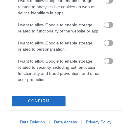
I want to allow Google to enable storage
igazolás
related to analytics like cookies on web or
device identifiers in apps.
A korábbi sajtóhíreknek megfelelően az AEK Athén
leigazolta Olekszandr Zubkovot, aki 2030 nyaráig
I want to allow Google to enable storage
szóló szerződést írt alá új klubjánál.
related to functionality of the website or app.
Elolvasom
I want to allow Google to enable storage
related to personalization.
I want to allow Google to enable storage
Itt állíthatod be, hogy a Csakfoci az elsők
related to security, including authentication
között legyen a Google-találatokban
functionality and fraud prevention, and other
user protection.
Tetszett a cikk? Megosztanád?
CONFIRM
Link másolása
Email küldés
CÍMKÉK:
#LÉGIÓSOK
#ÁTIGAZOLÁSOK
#VILÁGFOCI
Data Deletion
Data Access
Privacy Policy
#TÖRÖK FOCI
#BALOGH BOTOND
#PARMA
#KOCAELISPOR