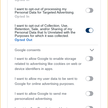
Pörögnek a hírek az átigazolási piacon, kövesd a
I want to opt-out of processing my
csakfoci.hu folyamatosan frissülő átigazolási
Personal Data for Targeted Advertising.
Opted In
rovatát, ahol minden fontos információt azonnal
megtalálsz - KATTINTS!
I want to opt-out of Collection, Use,
Retention, Sale, and/or Sharing of my
Personal Data that Is Unrelated with the
Olvastad már?
Purposes for which it was collected.
Opted Out
Google consents
I want to allow Google to enable storage
related to advertising like cookies on web or
device identifiers in apps.
I want to allow my user data to be sent to
Google for online advertising purposes.
I want to allow Google to send me
personalized advertising.
Zubkov érkezése mindent borított:
Már nem Varga Barnabás a legdrágább