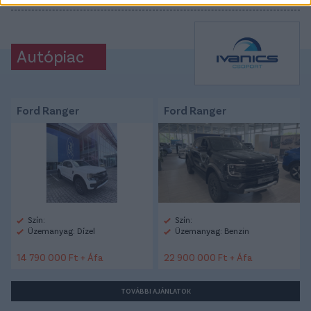
Autópiac
Ford Ranger
Ford Ranger
Szín:
Szín:
Üzemanyag: Dízel
Üzemanyag: Benzin
14 790 000 Ft + Áfa
22 900 000 Ft + Áfa
TOVÁBBI AJÁNLATOK