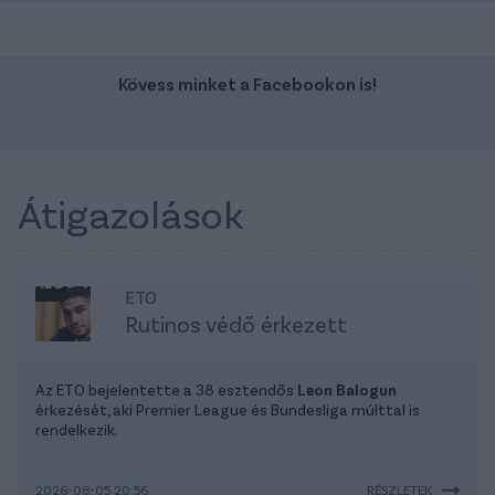
Kövess minket a Facebookon is!
Átigazolások
ETO
Rutinos védő érkezett
Az ETO bejelentette a 38 esztendős
Leon Balogun
érkezését, aki Premier League és Bundesliga múlttal is
rendelkezik.
2026-08-05 20:56
RÉSZLETEK