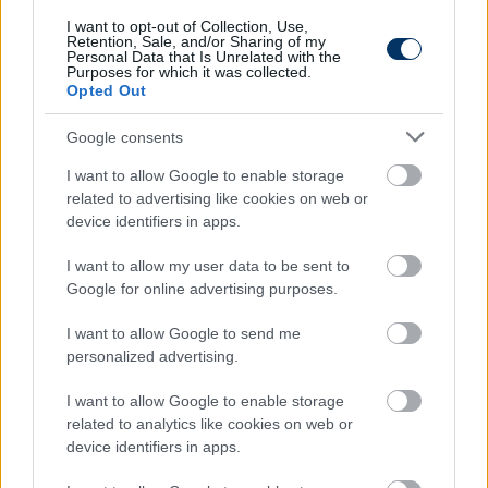
I want to opt-out of Collection, Use,
Retention, Sale, and/or Sharing of my
Personal Data that Is Unrelated with the
Purposes for which it was collected.
Opted Out
Google consents
I want to allow Google to enable storage
related to advertising like cookies on web or
device identifiers in apps.
I want to allow my user data to be sent to
Google for online advertising purposes.
A Lazio utolsó perces BL-gólt szerző
kapushőse: "Nem tudtunk Sarrival
I want to allow Google to send me
beszélni, de azért előre mentem"
personalized advertising.
Nemrég is volt már egy gólja a Lazióban védő Ivan
I want to allow Google to enable storage
Provedelnek, aki tudatosan helyezkedett mostani
related to analytics like cookies on web or
találata előtt.
device identifiers in apps.
Elolvasom