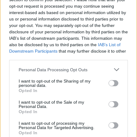
támadásokat és az alaptalan rágalmazásokat nem
opt-out request is processed you may continue seeing
tolerálják"
.
interest-based ads based on personal information utilized by
us or personal information disclosed to third parties prior to
Kedden újabb fejlemény következett az ügyben,
your opt-out. You may separately opt-out of the further
miután a
L'Équipe
-hez hasonlóan több francia
disclosure of your personal information by third parties on the
sajtóorgánum is úgy értesült, hogy a kialakult
IAB’s list of downstream participants. This information may
helyzet miatt benyújtotta lemondását az együttes
also be disclosed by us to third parties on the
IAB’s List of
vezetőedzője,
Marcelino
, aki így a csütörtöki EL-
Downstream Participants
that may further disclose it to other
third parties.
csoportkörös összecsapáson már nem ül a
marseille-i egyesület kispadján. A
Radio Monte Carlo
Please note that this website/app uses one or more Google
Personal Data Processing Opt Outs
beszámolója szerint Amszterdamban az edzői
services and may gather and store information including but
stábban dolgozó Jacques Abardonado fog
not limited to your visit or usage behaviour. You may click to
I want to opt-out of the Sharing of my
personal data.
grant or deny consent to Google and its third-party tags to
irányítani, és a kialakult krízis miatt segítségére lesz
Opted In
use your data for below specified purposes in below Google
a klub legendája, az egykoron aranylabdás Jean-
consent section.
I want to opt-out of the Sale of my
Pierre Papin is.
Personal Data.
Opted In
Olvastad már?
I want to opt-out of processing my
Personal Data for Targeted Advertising.
Opted In