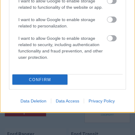
I want to allow Google to enable storage
related to functionality of the website or app.
I want to allow Google to enable storage
Itt állíthatod be, hogy a Csakfoci az elsők
related to personalization.
között legyen a Google-találatokban
I want to allow Google to enable storage
related to security, including authentication
Tetszett a cikk? Megosztanád?
functionality and fraud prevention, and other
user protection.
Link másolása
Email küldés
CÍMKÉK:
#KÜLFÖLDI FOCI
#FRANCIA FOCI
#LIGUE 1
CONFIRM
#OLYMPIQUE MARSEILLE
#MARSEILLE
Data Deletion
Data Access
Privacy Policy
Autópiac
Ford Ranger
Ford Transit