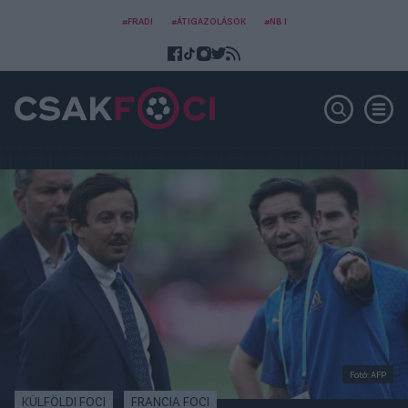
#FRADI
#ÁTIGAZOLÁSOK
#NB I
Fotó: AFP
KÜLFÖLDI FOCI
FRANCIA FOCI