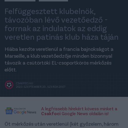
Felfüggesztett klubelnök,
távozóban lévő vezetőedző -
forrnak az indulatok az eddig
veretlen patinás klub háza táján
Hiába kezdte veretlenül a francia bajnokságot a
Marseille, a klub vezetőedzője minden bizonnyal
távozik a csütörtöki EL-csoportkörös mérkőzés
előtt.
CSAKFOCI.HU
2023. SZEPTEMBER 20., SZERDA 20:07
A legfrissebb hírekért kövess minket a
Csakfoci
Google News oldalán is!
Öt mérkőzés után veretlenül (két győzelem, három