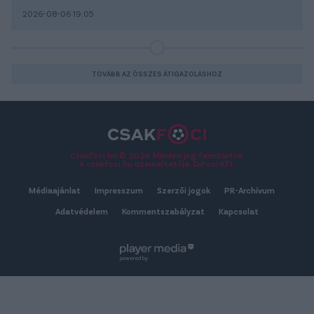
2026-08-06 19:05
TOVÁBB AZ ÖSSZES ÁTIGAZOLÁSHOZ
Csakfoci.hu © 2026 Minden jog fenntartva.
A csakfoci.hu üzemeltetője: DrFoci Kft.
Médiaajánlat
Impresszum
Szerzői jogok
PR-Archívum
Adatvédelem
Kommentszabályzat
Kapcsolat
powered by