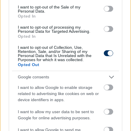
NB I: Pár éve még Mbappéék ellen
consent section.
I want to opt-out of the Sale of my
játszott az egyik topligában, most a
Personal Data.
Opted In
Fradival hozták szóba - sajtóhír
I want to opt-out of processing my
A Ferencváros mellett a Deportivo érdeklődéséről is ír
Personal Data for Targeted Advertising.
a neves francia portál Senou Coulibaly kapcsán.
Opted In
Elolvasom
I want to opt-out of Collection, Use,
Retention, Sale, and/or Sharing of my
Personal Data that Is Unrelated with the
Purposes for which it was collected.
Opted Out
Itt állíthatod be, hogy a Csakfoci az elsők
között legyen a Google-találatokban
Google consents
I want to allow Google to enable storage
related to advertising like cookies on web or
Tetszett a cikk? Megosztanád?
device identifiers in apps.
Link másolása
Email küldés
I want to allow my user data to be sent to
Google for online advertising purposes.
CÍMKÉK:
#KÜLFÖLDI FOCI
#ÁTIGAZOLÁSOK
#EURÓPA
LIGA
#PAKS
#EL-SELEJTEZŐ
#CFR CLUJ
#KENNETH
I want to allow Google to send me