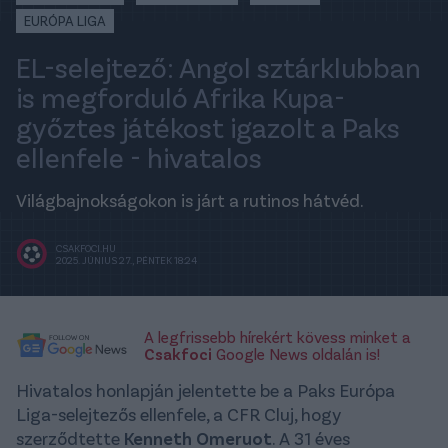
EURÓPA LIGA
EL-selejtező: Angol sztárklubban
is megforduló Afrika Kupa-
győztes játékost igazolt a Paks
ellenfele - hivatalos
Világbajnokságokon is járt a rutinos hátvéd.
CSAKFOCI.HU
2025. JÚNIUS 27., PÉNTEK 18:24
A legfrissebb hírekért kövess minket a
Csakfoci
Google News oldalán is!
Hivatalos honlapján jelentette be a Paks Európa
Liga-selejtezős ellenfele, a CFR Cluj, hogy
szerződtette
Kenneth Omeruot
. A 31 éves