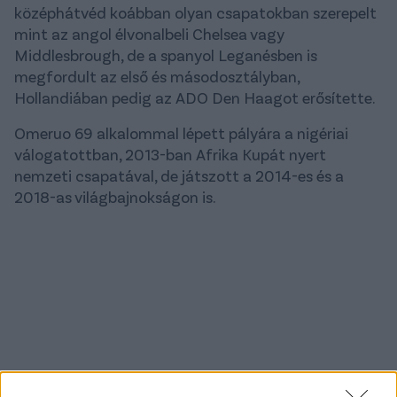
középhátvéd koábban olyan csapatokban szerepelt
mint az angol élvonalbeli Chelsea vagy
Middlesbrough, de a spanyol Leganésben is
megfordult az első és másodosztályban,
Hollandiában pedig az ADO Den Haagot erősítette.
Omeruo 69 alkalommal lépett pályára a nigériai
válogatottban, 2013-ban Afrika Kupát nyert
nemzeti csapatával, de játszott a 2014-es és a
2018-as világbajnokságon is.