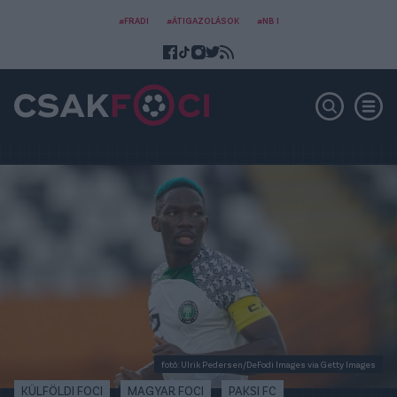
#FRADI
#ÁTIGAZOLÁSOK
#NB I
fotó: Ulrik Pedersen/DeFodi Images via Getty Images
KÜLFÖLDI FOCI
MAGYAR FOCI
PAKSI FC