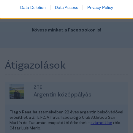
Data Deletion
Data Access
Privacy Policy
Kövess minket a Facebookon is!
Átigazolások
ZTE
Argentin középpályás
Tiago Penalba
személyében 22 éves argentin belső védővel
erősíthet a ZTE FC. A fiatal labdarúgó Club Atlético San
Martín de Tucumán csapatától érkezhet -
számolt be
róla
César Luis Merlo.