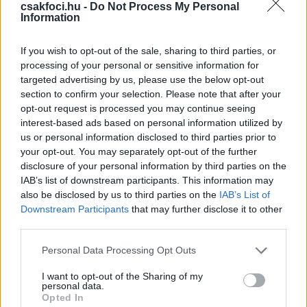
csakfoci.hu -
Do Not Process My Personal
Information
If you wish to opt-out of the sale, sharing to third parties, or
A Paks július 10-én játszik először a kolozsvári
processing of your personal or sensitive information for
csapattal, a visszavágót egy hét múlva rendezik az
targeted advertising by us, please use the below opt-out
EL-selejtezőben.
section to confirm your selection. Please note that after your
opt-out request is processed you may continue seeing
Olvastad már?
interest-based ads based on personal information utilized by
us or personal information disclosed to third parties prior to
your opt-out. You may separately opt-out of the further
disclosure of your personal information by third parties on the
IAB’s list of downstream participants. This information may
also be disclosed by us to third parties on the
IAB’s List of
Downstream Participants
that may further disclose it to other
third parties.
Please note that this website/app uses one or more Google
Personal Data Processing Opt Outs
services and may gather and store information including but
not limited to your visit or usage behaviour. You may click to
I want to opt-out of the Sharing of my
personal data.
grant or deny consent to Google and its third-party tags to
Opted In
use your data for below specified purposes in below Google