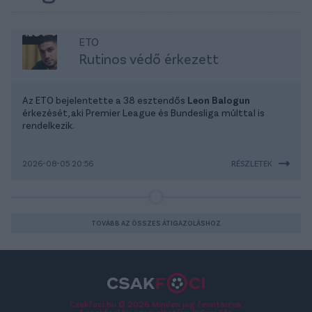
ETO
Rutinos védő érkezett
Az ETO bejelentette a 38 esztendős
Leon Balogun
érkezését, aki Premier League és Bundesliga múlttal is
rendelkezik.
2026-08-05 20:56
RÉSZLETEK
TOVÁBB AZ ÖSSZES ÁTIGAZOLÁSHOZ
Csakfoci.hu © 2026 Minden jog fenntartva.
A csakfoci.hu üzemeltetője: DrFoci Kft.