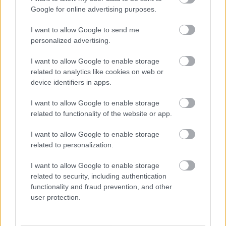
Google for online advertising purposes.
Itt állíthatod be, hogy a Csakfoci az elsők
között legyen a Google-találatokban
I want to allow Google to send me
personalized advertising.
I want to allow Google to enable storage
Tetszett a cikk? Megosztanád?
related to analytics like cookies on web or
Link másolása
Email küldés
device identifiers in apps.
I want to allow Google to enable storage
CÍMKÉK:
#KÜLFÖLDI FOCI
#REAL MADRID
#WALES
related to functionality of the website or app.
#GARETH BALE
#LOS ANGELES FC
I want to allow Google to enable storage
related to personalization.
Autópiac
I want to allow Google to enable storage
related to security, including authentication
functionality and fraud prevention, and other
user protection.
Ford Tourneo
Volvo Ex40