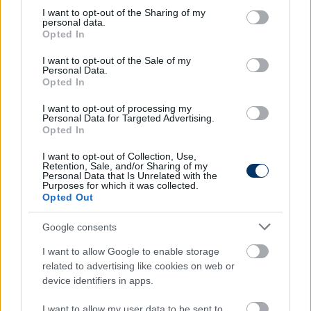
not limited to your visit or usage behaviour. You may click to
I want to opt-out of the Sharing of my
personal data.
grant or deny consent to Google and its third-party tags to
Opted In
use your data for below specified purposes in below Google
consent section.
I want to opt-out of the Sale of my
Personal Data.
Opted In
I want to opt-out of processing my
Fradi: Az Újpest hóhéra távozhat,
Personal Data for Targeted Advertising.
Opted In
magyar játékos érkezhet az NB II-ből -
ők utaztak el az edzőtáborba
I want to opt-out of Collection, Use,
Retention, Sale, and/or Sharing of my
Personal Data that Is Unrelated with the
Nem utazott el az edzőtáborba Franck Boli -
Purposes for which it was collected.
információink szerint pedig jó eséllyel távozhat is a téli
Opted Out
átigazolási időszakban -, a soroksári Halmai Ádám
viszont a kerettel tartott.
Google consents
Elolvasom
I want to allow Google to enable storage
related to advertising like cookies on web or
device identifiers in apps.
I want to allow my user data to be sent to