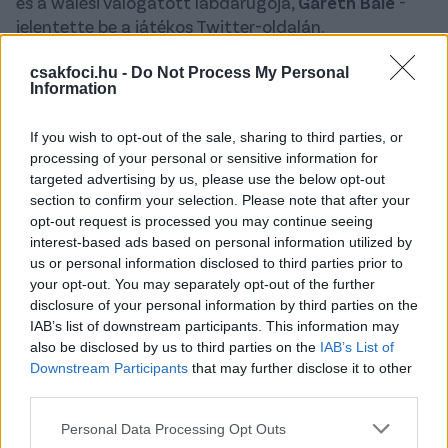
és a walesi válogatott labdarúgója,
Gareth Bale
-
jelentette be a játékos Twitter-oldalán.
A 111-szeres válogatott futballista így a 2022-es vb-
csakfoci.hu -
Do Not Process My Personal
n játszotta utolsó hivatalos mérkőzését. Bale előtte
Information
az MLS-ben szereplő klubját erősítette, amellyel
bajnoki címet nyert, előtte volt a Real Madrid, a
If you wish to opt-out of the sale, sharing to third parties, or
processing of your personal or sensitive information for
Tottenham és a Southampton labdarúgója. A
targeted advertising by us, please use the below opt-out
királyiakkal nyert többek között három spanyol
section to confirm your selection. Please note that after your
bajnokságot és öt Bajnokok Ligáját.
opt-out request is processed you may continue seeing
interest-based ads based on personal information utilized by
pic.twitter.com/QF7AogJXHE
us or personal information disclosed to third parties prior to
your opt-out. You may separately opt-out of the further
— Gareth Bale (@GarethBale11)
January 9, 2023
disclosure of your personal information by third parties on the
IAB’s list of downstream participants. This information may
Olvastad már?
also be disclosed by us to third parties on the
IAB’s List of
Downstream Participants
that may further disclose it to other
third parties.
Please note that this website/app uses one or more Google
Personal Data Processing Opt Outs
services and may gather and store information including but