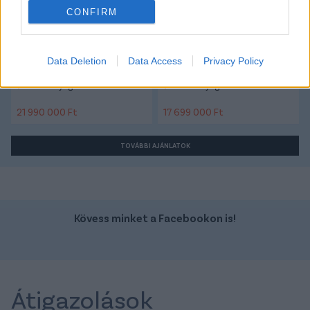
CONFIRM
Data Deletion
Data Access
Privacy Policy
Szín: Ezüst
Szín:
Üzemanyag: Dízel
Üzemanyag: Elektromos
21 990 000 Ft
17 699 000 Ft
TOVÁBBI AJÁNLATOK
Kövess minket a Facebookon is!
Átigazolások