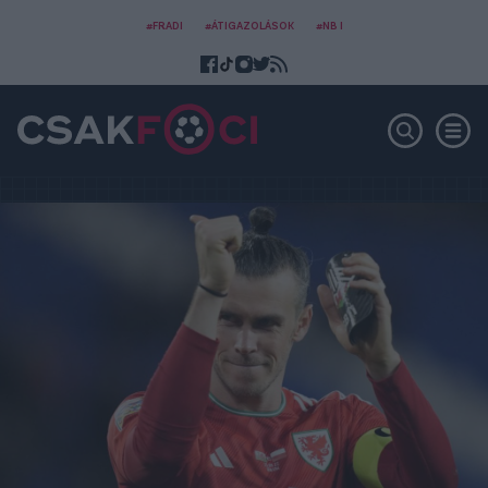
#FRADI
#ÁTIGAZOLÁSOK
#NB I