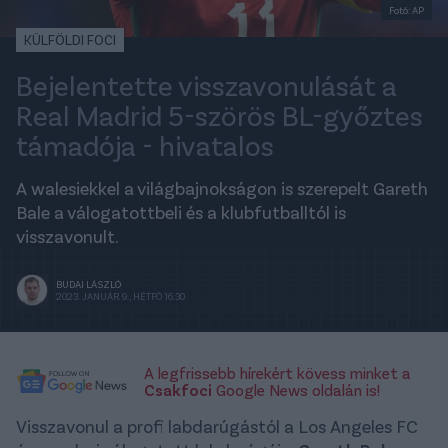
Fotó: AP
KÜLFÖLDI FOCI
Bejelentette visszavonulását a
Real Madrid 5-szörös BL-győztes
támadója - hivatalos
A walesiekkel a világbajnokságon is szerepelt Gareth
Bale a válogatottbeli és a klubfutballtól is
visszavonult.
BUDAI LÁSZLÓ
2023. JANUÁR 9., HÉTFŐ 16:30
A legfrissebb hírekért kövess minket a
Csakfoci
Google News oldalán is!
Visszavonul a profi labdarúgástól a Los Angeles FC