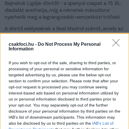
Bajnokok Ligája-döntőt - a spanyol csapat a 15. BL-
diadalát arathatja, míg a németek másodszor
nyerhetik meg a legrangosabb nemzetközi trófeát.
A döntő esélyesének a Real Madrid számít, amely az
előző nyolc BL-kiírásból négyet megnyert, kétszer
pedig az elődöntőig jutott, de természetesen nem
csakfoci.hu -
Do Not Process My Personal
szabad lebecsülni a Dortmundot, hiszen
Edin Terzic
Information
vezetőedző csapata az egyenes kieséses
szakaszban a
PSV Eindhovent, az Atlético
If you wish to opt-out of the sale, sharing to third parties, or
Madridot és a Paris Saint-Germaint
búcsúztatta -
processing of your personal or sensitive information for
targeted advertising by us, please use the below opt-out
sőt, a csoportkörben a PSG-t, az AC Milant és a
section to confirm your selection. Please note that after your
Newcastle-t előzte meg. A Real százszázalékosan
opt-out request is processed you may continue seeing
vette a csoportkör, az egyenes kieséses szakaszban
interest-based ads based on personal information utilized by
viszont már jóval nehezebb sorsolása volt, Modricék
us or personal information disclosed to third parties prior to
az
RB Leipziget, a Manchester Cityt és a Bayern
your opt-out. You may separately opt-out of the further
Münchent
kiejtve érkeznek Londonba.
disclosure of your personal information by third parties on the
IAB’s list of downstream participants. This information may
A Csakfoci a legújabb szavazásán arra volt
also be disclosed by us to third parties on the
IAB’s List of