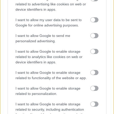
related to advertising like cookies on web or
device identifiers in apps.
I want to allow my user data to be sent to
Google for online advertising purposes.
I want to allow Google to send me
personalized advertising.
Itt állíthatod be, hogy a Csakfoci az elsők
között legyen a Google-találatokban
I want to allow Google to enable storage
related to analytics like cookies on web or
device identifiers in apps.
Tetszett a cikk? Megosztanád?
I want to allow Google to enable storage
Link másolása
Email küldés
related to functionality of the website or app.
CÍMKÉK:
#KÜLFÖLDI FOCI
#BAJNOKOK LIGÁJA
I want to allow Google to enable storage
related to personalization.
#CSAKFOCI-SZAVAZÁS
#BL-DÖNTŐ
#BAJNOKOK
LIGÁJA-DÖNTŐ
I want to allow Google to enable storage
related to security, including authentication