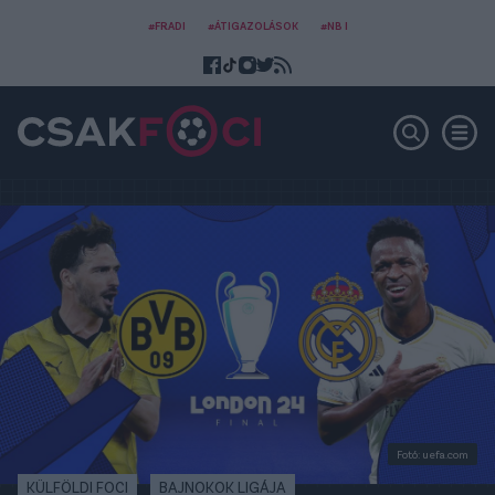
#FRADI
#ÁTIGAZOLÁSOK
#NB I
Fotó: uefa.com
KÜLFÖLDI FOCI
BAJNOKOK LIGÁJA