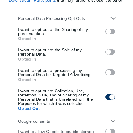
kíváncsi, hogy az olvasóink szerint ki nyeri a
Downstream Participants
that may further disclose it to other
third parties.
szombat esti finálét. A végeredmény itt is azt
mutatja, hogy a voksolók 63%-a, azaz közel
Please note that this website/app uses one or more Google
Personal Data Processing Opt Outs
kétharmada várja azt, hogy a Real Madrid emeli a
services and may gather and store information including but
magasba újra a trófeát, míg 37% gondolja azt,
not limited to your visit or usage behaviour. You may click to
I want to opt-out of the Sharing of my
personal data.
hogy az esélytelenebbnek vélt Dortmund
grant or deny consent to Google and its third-party tags to
Opted In
use your data for below specified purposes in below Google
meglepetést tud szerezni.
consent section.
I want to opt-out of the Sale of my
Personal Data.
A szavazás végeredménye
Opted In
I want to opt-out of processing my
Ki nyeri a Bajnokok Ligája döntőjét?
Personal Data for Targeted Advertising.
Opted In
A Real Madrid - 63%
A Borussia Dortmund 37%
I want to opt-out of Collection, Use,
Retention, Sale, and/or Sharing of my
Personal Data that Is Unrelated with the
Purposes for which it was collected.
Opted Out
Google consents
I want to allow Google to enable storage