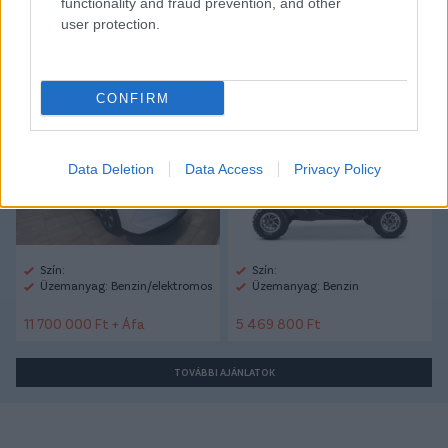
functionality and fraud prevention, and other
user protection.
Autópiac
CONFIRM
Ford Transit
Cfmoto Zforce 950
Data Deletion
Data Access
Privacy Policy
Szín:
Szín:
Üzemanyag: Benzin/elektromos
Üzemanyag: Benzin
11 700 000 Ft + Áfa
5 469 800 Ft
TOVÁBBI AJÁNLATOK