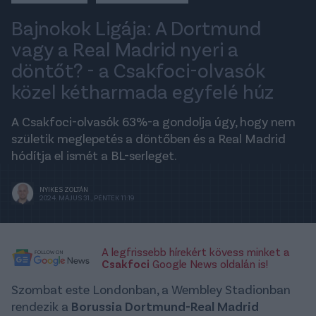
Bajnokok Ligája: A Dortmund
vagy a Real Madrid nyeri a
döntőt? - a Csakfoci-olvasók
közel kétharmada egyfelé húz
A Csakfoci-olvasók 63%-a gondolja úgy, hogy nem
születik meglepetés a döntőben és a Real Madrid
hódítja el ismét a BL-serleget.
NYIKES ZOLTÁN
2024. MÁJUS 31., PÉNTEK 11:19
A legfrissebb hírekért kövess minket a
Csakfoci
Google News oldalán is!
Szombat este Londonban, a Wembley Stadionban
rendezik a
Borussia Dortmund-Real Madrid