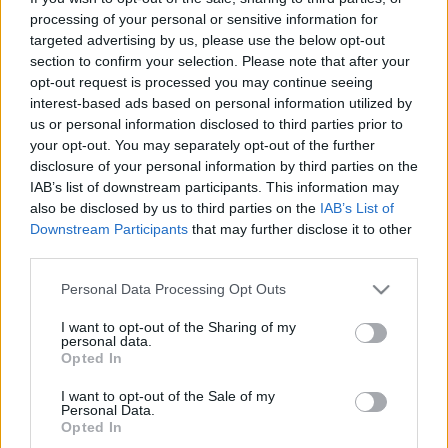
el.
processing of your personal or sensitive information for
targeted advertising by us, please use the below opt-out
"Amorát egy váratlan és súlyos fertőzés miatt
section to confirm your selection. Please note that after your
szállították kórházba, majd számos és komoly
opt-out request is processed you may continue seeing
komplikáció lépett fel. Bár az orvosok minden tőlük
interest-based ads based on personal information utilized by
telhetőt megtettek, Amora szerető családja
us or personal information disclosed to third parties prior to
körében, békében eltávozott"
- írta a család, amely
your opt-out. You may separately opt-out of the further
természetesen mélységesen le van sújtva a
disclosure of your personal information by third parties on the
történtek miatt, és arra kértek mindenkit, hogy
IAB’s list of downstream participants. This information may
also be disclosed by us to third parties on the
IAB’s List of
tartsák tiszteletben magánéletüket ezekben a
Downstream Participants
that may further disclose it to other
hihetetlenül nehéz pillanatokban.
third parties.
A tragédia hallatán a szigetországi labdarúgók és
Please note that this website/app uses one or more Google
Personal Data Processing Opt Outs
klubok sokasága egyöntetűen állt ki a csatár és
services and may gather and store information including but
családja mellett, együtérzéséről és részvétéről
not limited to your visit or usage behaviour. You may click to
I want to opt-out of the Sharing of my
personal data.
biztosítva a gyászolókat.
grant or deny consent to Google and its third-party tags to
Opted In
use your data for below specified purposes in below Google
A 26 éves Benik Afobe a Stoke City
consent section.
I want to opt-out of the Sale of my
Personal Data.
kölcsönjátékosaként futballozik a Nagy Ádámot is
Opted In
foglalkoztató Bristol City-nél, de korábban az