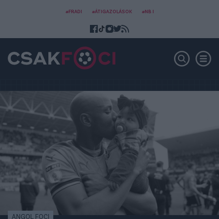
#FRADI
#ÁTIGAZOLÁSOK
#NB I
ANGOL FOCI