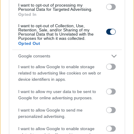
Arsenal, a Huddersfield, a Reading, a Bolton, Millwall,
I want to opt-out of processing my
Personal Data for Targeted Advertising.
a Sheffield Wednesday, a Milton Keynes Dons, a
Opted In
Wolverhampton és a Bournemouth játékosa is volt.
I want to opt-out of Collection, Use,
Retention, Sale, and/or Sharing of my
Personal Data that Is Unrelated with the
Purposes for which it was collected.
Itt állíthatod be, hogy a Csakfoci az elsők
Opted Out
között legyen a Google-találatokban
Google consents
I want to allow Google to enable storage
Tetszett a cikk? Megosztanád?
related to advertising like cookies on web or
Link másolása
Email küldés
device identifiers in apps.
I want to allow my user data to be sent to
CÍMKÉK:
#KÜLFÖLDI FOCI
#ANGOL FOCI
#GYÁSZ
Google for online advertising purposes.
#TRAGÉDIA
#BRISTOL CITY
#STOKE CITY
#BENIK
AFOBE
I want to allow Google to send me
personalized advertising.
I want to allow Google to enable storage
Autópiac