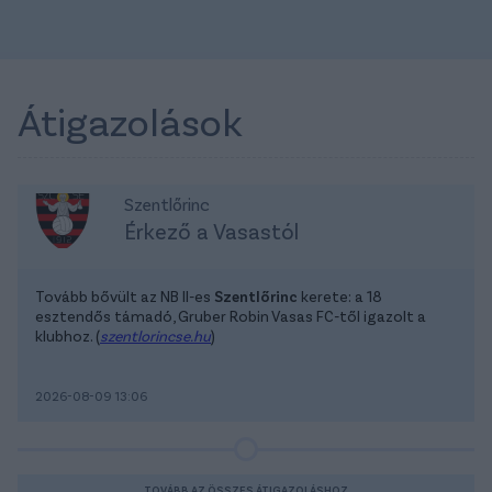
Átigazolások
Szentlőrinc
Érkező a Vasastól
Tovább bővült az NB II-es
Szentlőrinc
kerete: a 18
esztendős támadó, Gruber Robin Vasas FC-től igazolt a
klubhoz. (
szentlorincse.hu
)
2026-08-09 13:06
TOVÁBB AZ ÖSSZES ÁTIGAZOLÁSHOZ