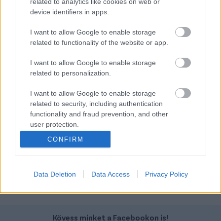
related to analytics like cookies on web or
device identifiers in apps.
I want to allow Google to enable storage
Volvo Xc90
Yamaha Mt-07
related to functionality of the website or app.
I want to allow Google to enable storage
related to personalization.
I want to allow Google to enable storage
related to security, including authentication
functionality and fraud prevention, and other
Szín: Pezsgő
Szín:
Üzemanyag: Benzin/elektromos
Üzemanyag:
user protection.
CONFIRM
32 289 000 Ft
3 248 000 Ft
TOVÁBBI AJÁNLATOK
Data Deletion
Data Access
Privacy Policy
Kövess minket a Facebookon is!