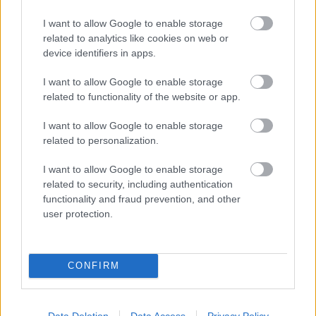
Átigazolások
I want to allow Google to enable storage
related to analytics like cookies on web or
device identifiers in apps.
Olaszország
I want to allow Google to enable storage
related to functionality of the website or app.
Costantinót kinevezték
I want to allow Google to enable storage
related to personalization.
Marco Rossi korábbi segítője,
Giovanni Costantino
(legutóbb Bishkek City) lett az U16-os olasz válogatott új
szövetségi edzője.
I want to allow Google to enable storage
related to security, including authentication
functionality and fraud prevention, and other
2026-08-08 14:54
user protection.
CONFIRM
TOVÁBB AZ ÖSSZES ÁTIGAZOLÁSHOZ
Data Deletion
Data Access
Privacy Policy