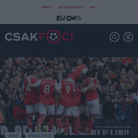
#FRADI
#ÁTIGAZOLÁSOK
#NB I
Fotó: twitter.com/arsenal
VIDEÓ
ANGOL FOCI