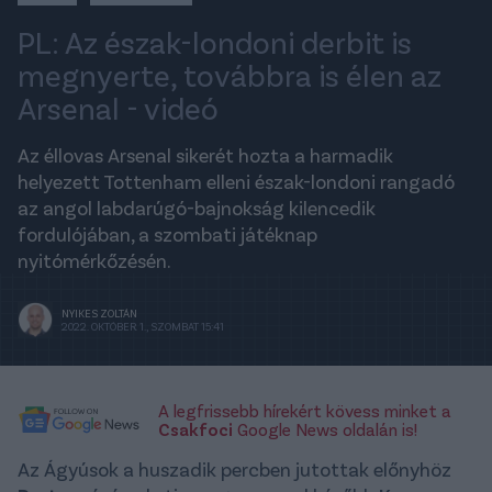
PL: Az észak-londoni derbit is
megnyerte, továbbra is élen az
Arsenal - videó
Az éllovas Arsenal sikerét hozta a harmadik
helyezett Tottenham elleni észak-londoni rangadó
az angol labdarúgó-bajnokság kilencedik
fordulójában, a szombati játéknap
nyitómérkőzésén.
NYIKES ZOLTÁN
2022. OKTÓBER 1., SZOMBAT 15:41
A legfrissebb hírekért kövess minket a
Csakfoci
Google News oldalán is!
Az Ágyúsok a huszadik percben jutottak előnyhöz