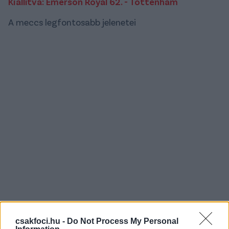
Kiállítva: Emerson Royal 62. - Tottenham
A meccs legfontosabb jelenetei
csakfoci.hu -
Do Not Process My Personal