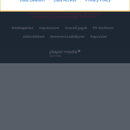
Csakfoci.hu © 2026 Minden jog fenntartva.
A csakfoci.hu üzemeltetője: DrFoci Kft.
Médiaajánlat
Impresszum
Szerzői jogok
PR-Archívum
Adatvédelem
Kommentszabályzat
Kapcsolat
powered by