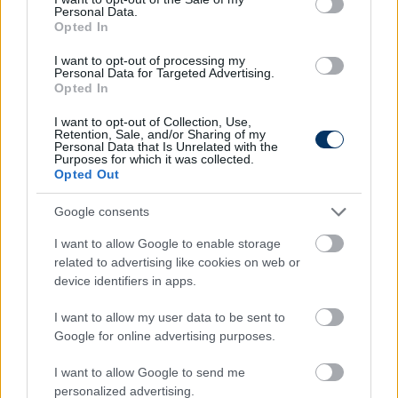
Ford Transit
Volvo Xc40
Personal Data.
Opted In
I want to opt-out of processing my
Personal Data for Targeted Advertising.
Opted In
I want to opt-out of Collection, Use,
Retention, Sale, and/or Sharing of my
Personal Data that Is Unrelated with the
Szín: Fehér
Szín: Szürke (metál)
Purposes for which it was collected.
Üzemanyag: Elektromos
Üzemanyag: Benzin
Opted Out
17 790 000 Ft
15 470 000 Ft
Google consents
TOVÁBBI AJÁNLATOK
I want to allow Google to enable storage
related to advertising like cookies on web or
device identifiers in apps.
I want to allow my user data to be sent to
Kövess minket a Facebookon is!
Google for online advertising purposes.
I want to allow Google to send me
personalized advertising.