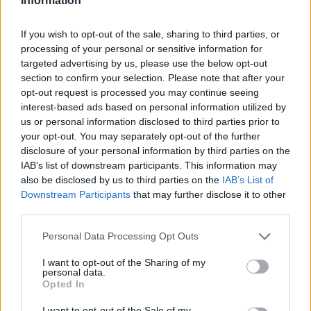
Information
If you wish to opt-out of the sale, sharing to third parties, or
processing of your personal or sensitive information for
Itt állíthatod be, hogy a Csakfoci az elsők
targeted advertising by us, please use the below opt-out
között legyen a Google-találatokban
section to confirm your selection. Please note that after your
opt-out request is processed you may continue seeing
interest-based ads based on personal information utilized by
us or personal information disclosed to third parties prior to
Tetszett a cikk? Megosztanád?
your opt-out. You may separately opt-out of the further
disclosure of your personal information by third parties on the
Link másolása
Email küldés
IAB’s list of downstream participants. This information may
also be disclosed by us to third parties on the
IAB’s List of
CÍMKÉK:
#ANGOL FOCI
#PREMIER LEAGUE
#ARSENAL
Downstream Participants
that may further disclose it to other
#TOTTENHAM
third parties.
Please note that this website/app uses one or more Google
Personal Data Processing Opt Outs
services and may gather and store information including but
Autópiac
not limited to your visit or usage behaviour. You may click to
I want to opt-out of the Sharing of my
personal data.
grant or deny consent to Google and its third-party tags to
Opted In
use your data for below specified purposes in below Google
consent section.
I want to opt-out of the Sale of my