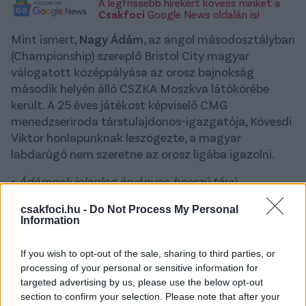
A legfrissebb hírekért kövess minket a
Csakfoci
Google News oldalán is!
Mint ismert,
Nagy Ádám
, az angol másodosztályban
(Championship) szereplő Bristol City magyar
válogatott középpályása az orosz bajnokság
második helyén álló CSZKA Moszkva látókörébe
került. A 25 éves játékost képviselő CMG
menedzseriroda társtulajdonos-igazgatója, Kövesdi
Viktor honlapunknak leszögezte, a magyar
labdarúgó nem szeretne az orosz ligába igazolni.
-
Ádámnak jelenleg érvényes, hosszú távú
szerződése van Bristolban. Ennek ellenére
csakfoci.hu -
Do Not Process My Personal
természetesen minden érdeklődést és megkeresést
Information
komolyan veszünk és mérlegelünk, de a közeljövő
tervei között nem szerepel, hogy az orosz
If you wish to opt-out of the sale, sharing to third parties, or
bajnokságba igazolna.
processing of your personal or sensitive information for
targeted advertising by us, please use the below opt-out
Nagy - aki 2019 nyarán igazolt az angolokhoz -
section to confirm your selection. Please note that after your