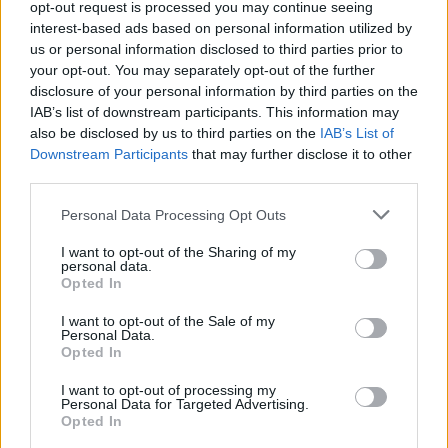
hosszú hetek óta remek formában játszik mind
opt-out request is processed you may continue seeing
klub-, mind válogatott szinten. Az utóbbi időben
interest-based ads based on personal information utilized by
nyújtott teljesítménye rendkívül pozitív megítélést
us or personal information disclosed to third parties prior to
your opt-out. You may separately opt-out of the further
váltott ki a drukkerek reakciójából, akik a különböző
disclosure of your personal information by third parties on the
szigetországi fórumokon aggodalommal reagáltak
IAB’s list of downstream participants. This information may
arra a hírre, miszerint az orosz együttes érdeklődik
also be disclosed by us to third parties on the
IAB’s List of
iránta.
Downstream Participants
that may further disclose it to other
third parties.
A
footballleagueworld.co.uk
cikke kiemeli:
Please note that this website/app uses one or more Google
Personal Data Processing Opt Outs
a 44-szeres magyar válogatott középpályás
services and may gather and store information including but
dinamizmusa és energiaszintje a pálya közepén
not limited to your visit or usage behaviour. You may click to
I want to opt-out of the Sharing of my
personal data.
nyújtott teljesítményén meglátszódik, rendre a
grant or deny consent to Google and its third-party tags to
Opted In
use your data for below specified purposes in below Google
csapat jó teljesítményével is párosul, ami az
consent section.
eredményekben is megmutatkozik.
I want to opt-out of the Sale of my
Personal Data.
Opted In
Az esetleges csapatváltással kapcsolatban számos
(angol) drukker úgy gondolja, hiba lenne elengedni a
I want to opt-out of processing my
Personal Data for Targeted Advertising.
magyar légióst, néhányan már kampányt indítottak
Opted In
azért, hogy a Bristol City ne kövessen el hibát.