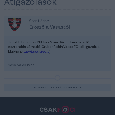
Átigazolások
Szentlőrinc
Érkező a Vasastól
Tovább bővült az NB II-es
Szentlőrinc
kerete: a 18
esztendős támadó, Gruber Robin Vasas FC-től igazolt a
klubhoz. (
szentlorincse.hu
)
2026-08-09 13:06
TOVÁBB AZ ÖSSZES ÁTIGAZOLÁSHOZ