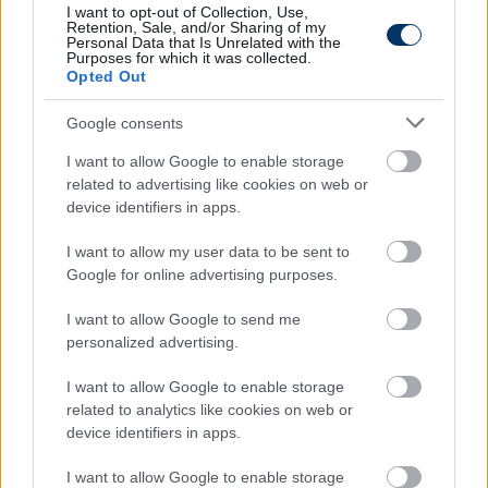
Ezekből idézünk az alábbiakban.
I want to opt-out of Collection, Use,
Retention, Sale, and/or Sharing of my
Personal Data that Is Unrelated with the
Válogatás a szurkolói reakciókból:
Purposes for which it was collected.
Opted Out
Google consents
I want to allow Google to enable storage
related to advertising like cookies on web or
device identifiers in apps.
I want to allow my user data to be sent to
Google for online advertising purposes.
"
Mondjátok meg az oroszoknak, hogy kopjanak le
róla! Egyike a nagyon következetes játékosainknak!
"
I want to allow Google to send me
personalized advertising.
"
Könyörgök, ne kövessétek el ezt a hibát!
"
I want to allow Google to enable storage
"
A legkiemelkedőbb teljesítményt nyújtó játékosunk
related to analytics like cookies on web or
ebben az idényben, nem lehet elengedni!
"
device identifiers in apps.
"
Ne, ne gondolkozzatok Nagy Ádám eladásában!
"
I want to allow Google to enable storage