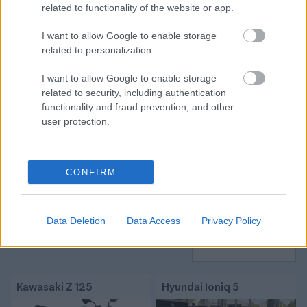
related to functionality of the website or app.
Itt állíthatod be, hogy a Csakfoci az elsők
I want to allow Google to enable storage
között legyen a Google-találatokban
related to personalization.
I want to allow Google to enable storage
related to security, including authentication
Tetszett a cikk? Megosztanád?
functionality and fraud prevention, and other
user protection.
Link másolása
Email küldés
CÍMKÉK:
#LÉGIÓSOK
#ANGOL FOCI
#NAGY ÁDÁM
CONFIRM
#CHAMPIONSHIP
#BRISTOL CITY
Data Deletion
Data Access
Privacy Policy
Autópiac
Kawasaki Z 125
Hyundai Ioniq 5