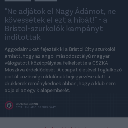
"Ne adjátok el Nagy Ádámot, ne
kövessétek el ezt a hibát!" - a
Bristol-szurkolók kampányt
indítottak
Aggodalmukat fejezték ki a Bristol City szurkolói
amiatt, hogy az angol másodosztályú magyar
válogatott középpályása felkeltette a CSZKA
Moszkva érdeklődését. A csapat életével foglalkozó
portál közösségi oldalának bejegyezése alatt a
drukkerek reménykednek abban, hogy a klub nem
adja el az egyik alapemberét.
CSAKFOCI ADMIN
2021. JANUÁR 6., SZERDA 16:47