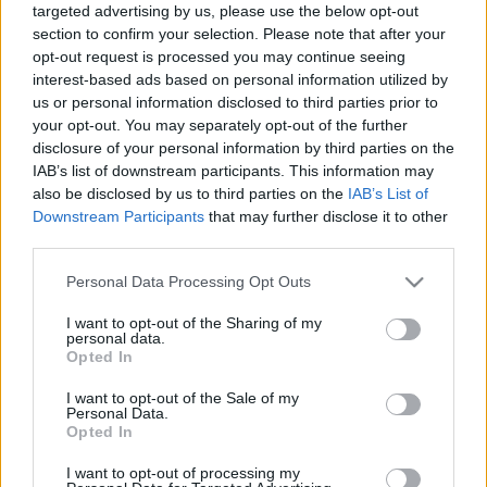
targeted advertising by us, please use the below opt-out
section to confirm your selection. Please note that after your
A legfrissebb hírekért kövess minket a
opt-out request is processed you may continue seeing
Csakfoci
Google News oldalán is!
interest-based ads based on personal information utilized by
us or personal information disclosed to third parties prior to
your opt-out. You may separately opt-out of the further
disclosure of your personal information by third parties on the
IAB’s list of downstream participants. This information may
also be disclosed by us to third parties on the
IAB’s List of
Downstream Participants
that may further disclose it to other
third parties.
Please note that this website/app uses one or more Google
Personal Data Processing Opt Outs
services and may gather and store information including but
not limited to your visit or usage behaviour. You may click to
I want to opt-out of the Sharing of my
personal data.
grant or deny consent to Google and its third-party tags to
Opted In
use your data for below specified purposes in below Google
consent section.
I want to opt-out of the Sale of my
Personal Data.
Opted In
I want to opt-out of processing my