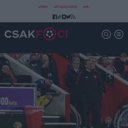
#FRADI
#ÁTIGAZOLÁSOK
#NB I