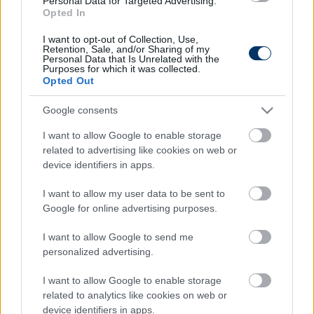
Personal Data for Targeted Advertising.
Opted In
Itt állíthatod be, hogy a Csakfoci az elsők
I want to opt-out of Collection, Use,
között legyen a Google-találatokban
Retention, Sale, and/or Sharing of my
Personal Data that Is Unrelated with the
Purposes for which it was collected.
Opted Out
Tetszett a cikk? Megosztanád?
Google consents
Link másolása
Email küldés
I want to allow Google to enable storage
related to advertising like cookies on web or
CÍMKÉK:
#KÜLFÖLDI FOCI
#ANGOL FOCI
#PREMIER
device identifiers in apps.
LEAGUE
#MANCHESTER UNITED
#CRISTIANO
RONALDO
I want to allow my user data to be sent to
Google for online advertising purposes.
I want to allow Google to send me
Autópiac
personalized advertising.
I want to allow Google to enable storage
related to analytics like cookies on web or
Ford Ranger
Hyundai Tucson
device identifiers in apps.