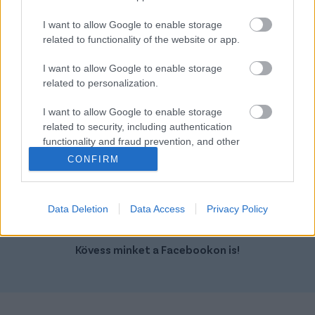
I want to allow Google to enable storage
related to functionality of the website or app.
I want to allow Google to enable storage
related to personalization.
Szín:
Szín: Sötétszürke (metál)
I want to allow Google to enable storage
Üzemanyag: Benzin
Üzemanyag: Benzin
related to security, including authentication
functionality and fraud prevention, and other
22 900 000 Ft + Áfa
11 599 000 Ft
user protection.
CONFIRM
TOVÁBBI AJÁNLATOK
Data Deletion
Data Access
Privacy Policy
Kövess minket a Facebookon is!