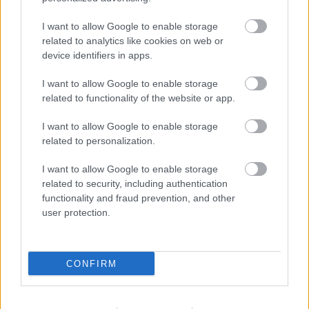
CÍMKÉK:
#LÉGIÓSOK
#MAGYAR VÁLOGATOTT
I want to allow Google to enable storage
#SÉRÜLÉSEK
#SÉRÜLÉS
#NAGY ÁDÁM
#EB-
related to analytics like cookies on web or
SELEJTEZŐ
#BRISTOL CITY
device identifiers in apps.
I want to allow Google to enable storage
related to functionality of the website or app.
Autópiac
I want to allow Google to enable storage
related to personalization.
Indian Chief
Hyundai Tucson
I want to allow Google to enable storage
related to security, including authentication
functionality and fraud prevention, and other
user protection.
CONFIRM
Szín:
Szín: Sötétzöld (metál)
Üzemanyag: Benzin
Üzemanyag: Benzin
7 450 000 Ft
9 499 000 Ft