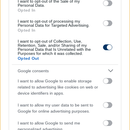
I want to opt-out of the Sale of my
kiderült műtétre biztosan nem lesz szükség, sőt
Personal Data.
annak is van esélye, hogy
3 héten belül ismét
Opted In
pályán lesz a Bristol City légiósa.
I want to opt-out of processing my
Personal Data for Targeted Advertising.
A várható 3 hetes kihagyás miatt kevés esélye van
Opted In
annak, hogy a válogatott kulcsembere ott lehet a
I want to opt-out of Collection, Use,
szeptemberi selejtezőkön, de úgy tudjuk, hogy a
Retention, Sale, and/or Sharing of my
játékos és a válogatott stábja napi kapcsolatban
Personal Data that Is Unrelated with the
Purposes for which it was collected.
van egymással, sőt a válogatott csapatorvosa is
Opted Out
konzultál az angol klub orvosi stábjával.
Google consents
I want to allow Google to enable storage
Itt állíthatod be, hogy a Csakfoci az elsők
related to advertising like cookies on web or
között legyen a Google-találatokban
device identifiers in apps.
I want to allow my user data to be sent to
Tetszett a cikk? Megosztanád?
Google for online advertising purposes.
Link másolása
Email küldés
I want to allow Google to send me
personalized advertising.