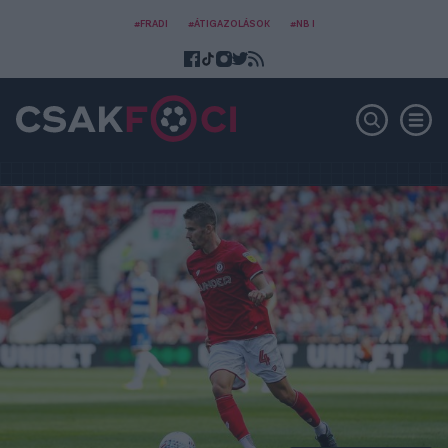
#FRADI
#ÁTIGAZOLÁSOK
#NB I