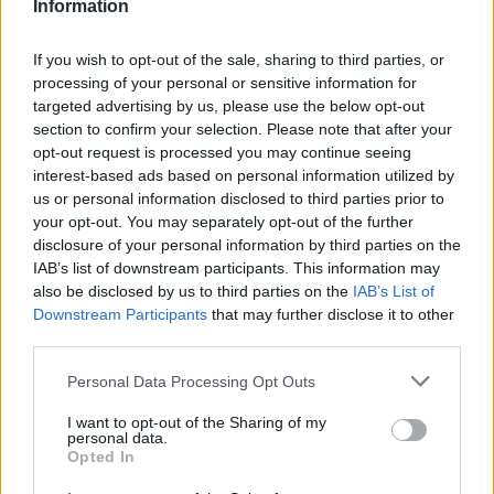
második bajnoki mérkőzésén is remek teljesítményt
Information
nyújtott az angol másodosztályú Bristol City
együttesében
Nagy Ádám
, aki a QPR elleni hazai
If you wish to opt-out of the sale, sharing to third parties, or
bajnokin megszerezte első gólját új csapatában. A
processing of your personal or sensitive information for
vezető találat megszerzését követően a
targeted advertising by us, please use the below opt-out
section to confirm your selection. Please note that after your
középpályás az első félidő hajrájában szenvedett
opt-out request is processed you may continue seeing
bokasérülést, a légiós sántikálva még pályán
interest-based ads based on personal information utilized by
maradt, de a szünetben le kellett cserélni.
us or personal information disclosed to third parties prior to
your opt-out. You may separately opt-out of the further
A hétfői MR-vizsgálatok után az is felmerült, hogy a
disclosure of your personal information by third parties on the
játékosnak 6 hetet kell kihagynia, és esetleg műtétre
IAB’s list of downstream participants. This information may
is szükség lesz,
also be disclosed by us to third parties on the
IAB’s List of
Downstream Participants
that may further disclose it to other
a csakfoci.hu információi szerint azonban a keddi
third parties.
napon egy specialista által elvégzett vizsgálat
Please note that this website/app uses one or more Google
sokkal pozitívabb eredményt hozott, mint korábban
Personal Data Processing Opt Outs
services and may gather and store information including but
azt várni lehetett.
not limited to your visit or usage behaviour. You may click to
I want to opt-out of the Sharing of my
personal data.
grant or deny consent to Google and its third-party tags to
A tegnapi nap folyamán egy neves specialista
Opted In
use your data for below specified purposes in below Google
vizsgálta meg a válogatott középpályást, és
consent section.