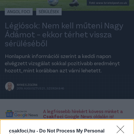
Fotó: www.bristolpost.co.uk
ANGOL FOCI
SÉRÜLÉSEK
Légiósok: Nem kell műteni Nagy
Ádámot – ekkor térhet vissza
sérüléséből
Honlapunk információi szerint a keddi napon
elvégzett vizsgálat sokkal pozitívabb eredményt
hozott, mint korábban azt várni lehetett.
NYIKES ZOLTÁN
2019. AUGUSZTUS 21., SZERDA 8:46
A legfrissebb hírekért kövess minket a
Csakfoci
Google News oldalán is!
Honlapunk is beszámolt arról a hétvégén, hogy
csakfoci.hu -
Do Not Process My Personal