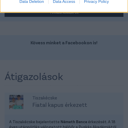
Data Deletion
Data Access
Privacy Policy
TOVÁBBI AJÁNLATOK
Kövess minket a Facebookon is!
Átigazolások
Tiszakécske
Fiatal kapus érkezett
A Tiszakécske bejelentette
Németh Bence
érkezését. A 18
éves utánpótlás-válogatott hálóőr a Puskás Akadémiától