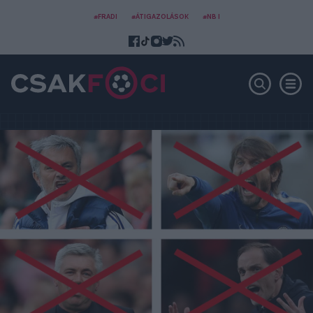
#FRADI
#ÁTIGAZOLÁSOK
#NB I