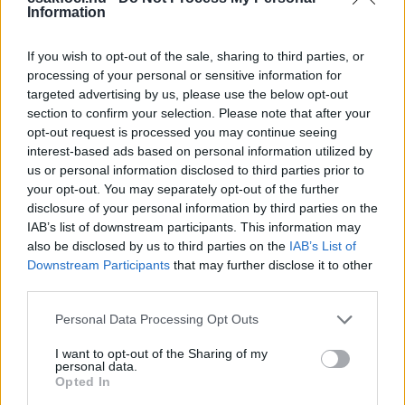
vel – mondhatni folytatja a „sormintát”: ősszel az
Information
addig kisebb kluboknál bizonyító Graham Potterre
bízta a Tuchel alatt gödörbe került csapat
If you wish to opt-out of the sale, sharing to third parties, or
feltámasztását. A korábbi évek tendenciái alapján
processing of your personal or sensitive information for
targeted advertising by us, please use the below opt-out
akár új sikerkorszak is beköszönhet, és egy rossz
section to confirm your selection. Please note that after your
pozícióból diadalútra válthatnak a Kékek.
opt-out request is processed you may continue seeing
interest-based ads based on personal information utilized by
A pár hete megjelent
Chelsea – Küldetés teljesítve
us or personal information disclosed to third parties prior to
című könyv a londoni klub elképesztő fordulatokkal
your opt-out. You may separately opt-out of the further
teli történelmét meséli el a kezdetektől napjainkig –
disclosure of your personal information by third parties on the
rengeteg, eddig kevésbé ismert érdekességgel
IAB’s list of downstream participants. This information may
fűszerezve, több mint 200 fotóval, exkluzív
also be disclosed by us to third parties on the
IAB’s List of
kiadásban. A kötetben helyet kaptak legendás
Downstream Participants
that may further disclose it to other
Chelsea-játékosok – többek közt John Terry, Frank
third parties.
Lampard, Petr Čech, Didier Drogba – életrajzai,
Please note that this website/app uses one or more Google
Personal Data Processing Opt Outs
valamint megtalálhatók benne a csapat jelenlegi
services and may gather and store information including but
futballsztárjainak története is. A kulisszák mögé
not limited to your visit or usage behaviour. You may click to
I want to opt-out of the Sharing of my
personal data.
pillantva pedig feltárul, hogy hogyan működik egy
grant or deny consent to Google and its third-party tags to
Opted In
use your data for below specified purposes in below Google
olyan topklub, mint a Chelsea.