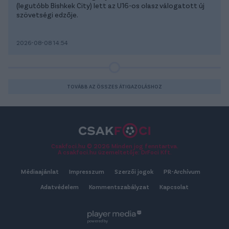
(legutóbb Bishkek City) lett az U16-os olasz válogatott új
szövetségi edzője.
2026-08-08 14:54
TOVÁBB AZ ÖSSZES ÁTIGAZOLÁSHOZ
Csakfoci.hu © 2026 Minden jog fenntartva.
A csakfoci.hu üzemeltetője: DrFoci Kft.
Médiaajánlat
Impresszum
Szerzői jogok
PR-Archívum
Adatvédelem
Kommentszabályzat
Kapcsolat
powered by