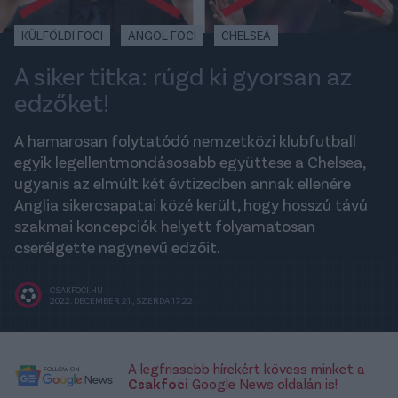
KÜLFÖLDI FOCI
ANGOL FOCI
CHELSEA
A siker titka: rúgd ki gyorsan az
edzőket!
A hamarosan folytatódó nemzetközi klubfutball
egyik legellentmondásosabb együttese a Chelsea,
ugyanis az elmúlt két évtizedben annak ellenére
Anglia sikercsapatai közé került, hogy hosszú távú
szakmai koncepciók helyett folyamatosan
cserélgette nagynevű edzőit.
CSAKFOCI.HU
2022. DECEMBER 21., SZERDA 17:22
A legfrissebb hírekért kövess minket a
Csakfoci
Google News oldalán is!