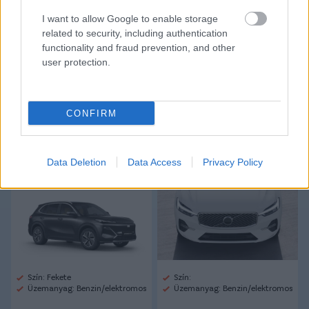
I want to allow Google to enable storage
CÍMKÉK:
#MAGYAR FOCI
#LÉGIÓSOK
related to security, including authentication
#ÁTIGAZOLÁSOK
#ANGOL FOCI
#LIVERPOOL
functionality and fraud prevention, and other
#PREMIER LEAGUE
#KERKEZ MILOS
#BOURNEMOUTH
user protection.
Autópiac
CONFIRM
Data Deletion
Data Access
Privacy Policy
Geely Starray Em-i
Volvo Xc60
Szín: Fekete
Szín:
Üzemanyag: Benzin/elektromos
Üzemanyag: Benzin/elektromos