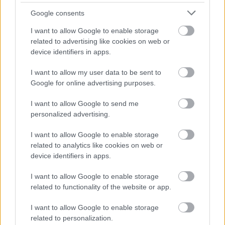
Belgrade, Serbia 🇷🇸 to Liverpool this
afternoon 🛫
Google consents
I want to allow Google to enable storage
The same, super mid-size aircraft is then
related to advertising like cookies on web or
due to return to Belgrade tomorrow night 🛩
device identifiers in apps.
I want to allow my user data to be sent to
Milos is finally set to become a Red! 🔴✍️🏻
Google for online advertising purposes.
pic.twitter.com/PBp2rDvNd2
I want to allow Google to send me
— Nicholas Bieber (@nickbieber)
June 23, 2025
personalized advertising.
I want to allow Google to enable storage
related to analytics like cookies on web or
Itt állíthatod be, hogy a Csakfoci az elsők
device identifiers in apps.
között legyen a Google-találatokban
I want to allow Google to enable storage
related to functionality of the website or app.
Tetszett a cikk? Megosztanád?
I want to allow Google to enable storage
Link másolása
Email küldés
related to personalization.