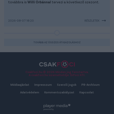
továbbra is
Willi Orbánnal
tervezi a következő szezont.
2026-08-07 18:20
RÉSZLETEK
TOVÁBB AZ ÖSSZES ÁTIGAZOLÁSHOZ
Csakfoci.hu © 2026 Minden jog fenntartva.
A csakfoci.hu üzemeltetője: DrFoci Kft.
Médiaajánlat
Impresszum
Szerzői jogok
PR-Archívum
Adatvédelem
Kommentszabályzat
Kapcsolat
powered by