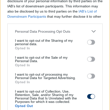
disclosure of your personal information by third parties on the
IAB’s list of downstream participants. This information may
also be disclosed by us to third parties on the
IAB’s List of
Downstream Participants
that may further disclose it to other
third parties.
Please note that this website/app uses one or more Google
Personal Data Processing Opt Outs
services and may gather and store information including but
not limited to your visit or usage behaviour. You may click to
I want to opt-out of the Sharing of my
personal data.
grant or deny consent to Google and its third-party tags to
Opted In
use your data for below specified purposes in below Google
consent section.
I want to opt-out of the Sale of my
Personal Data.
Nézz be folyamatosan frissülő átigazolási
Opted In
rovatunkba, ahol a magyar légiósokról is
olvashatsz friss híreket - kattints!
I want to opt-out of processing my
Personal Data for Targeted Advertising.
Opted In
🚨 KERKEZ FLYING TO LIVERPOOL TODAY
I want to opt-out of Collection, Use,
FOR MEDICAL 🔴✈️
Retention, Sale, and/or Sharing of my
Personal Data that Is Unrelated with the
Purposes for which it was collected.
A private jet is scheduled to fly from
Opted Out