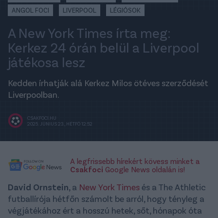
ANGOL FOCI
LIVERPOOL
LÉGIÓSOK
A New York Times írta meg:
Kerkez 24 órán belül a Liverpool
játékosa lesz
Kedden írhatják alá Kerkez Milos ötéves szerződését
Liverpoolban.
CSAKFOCI.HU
2025. JÚNIUS 23., HÉTFŐ 12:52
A legfrissebb hírekért kövess minket a
Csakfoci
Google News oldalán is!
David Ornstein
, a
New York Times
és a The Athletic
futballírója hétfőn számolt be arról, hogy tényleg a
végjátékához ért a hosszú hetek, sőt, hónapok óta