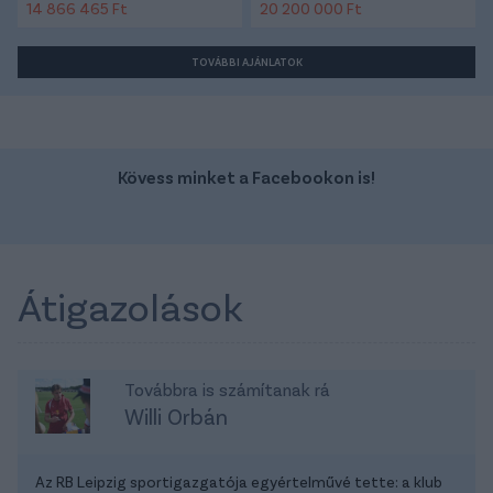
14 866 465 Ft
20 200 000 Ft
TOVÁBBI AJÁNLATOK
Kövess minket a Facebookon is!
Átigazolások
Továbbra is számítanak rá
Willi Orbán
Az RB Leipzig sportigazgatója egyértelművé tette: a klub