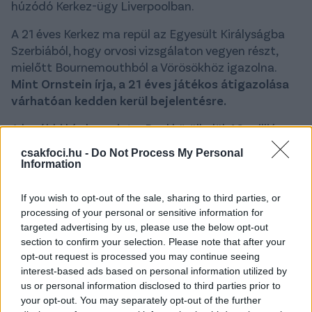
húzódó Kerkez-ügy Liverpoolban.
A 21 éves Kerkez ma repül az Egyesült Királyságba
Szerbiából, hogy orvosi vizsgálaton vegyen részt,
mielőtt Bournemouthból a Vörösökhöz igazolna.
Mint Ornstein írja, a 21 éves játékos átigazolása
várhatóan kedden kerül bejelentésre.
A korábbi hírek szerint a Pool körülbelül 40 millió
fontot fizet a balhátvédért, aki Ornstein szerint
csakfoci.hu -
Do Not Process My Personal
ötéves szerződést fog aláírni a Premier League
Information
bajnokával.
If you wish to opt-out of the sale, sharing to third parties, or
processing of your personal or sensitive information for
targeted advertising by us, please use the below opt-out
section to confirm your selection. Please note that after your
opt-out request is processed you may continue seeing
interest-based ads based on personal information utilized by
us or personal information disclosed to third parties prior to
your opt-out. You may separately opt-out of the further