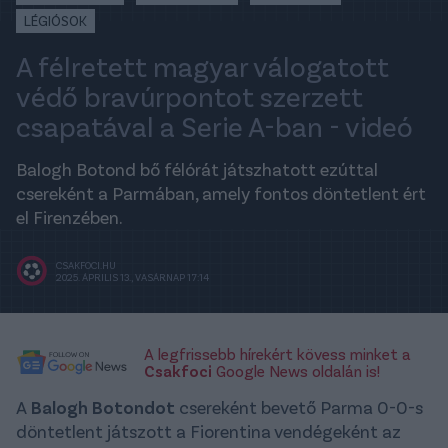
LÉGIÓSOK
A félretett magyar válogatott
védő bravúrpontot szerzett
csapatával a Serie A-ban - videó
Balogh Botond bő félórát játszhatott ezúttal
csereként a Parmában, amely fontos döntetlent ért
el Firenzében.
CSAKFOCI.HU
2025. ÁPRILIS 13., VASÁRNAP 17:14
A legfrissebb hírekért kövess minket a
Csakfoci
Google News oldalán is!
A
Balogh Botondot
csereként bevető Parma 0-0-s
döntetlent játszott a Fiorentina vendégeként az