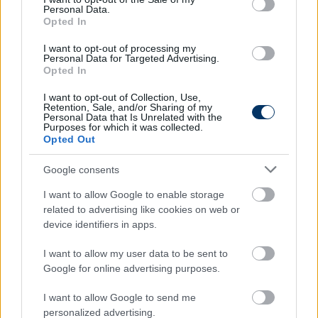
#PARMA
Personal Data.
Opted In
I want to opt-out of processing my
Personal Data for Targeted Advertising.
Autópiac
Opted In
I want to opt-out of Collection, Use,
Retention, Sale, and/or Sharing of my
Personal Data that Is Unrelated with the
Ford Transit
Hyundai Tucson
Purposes for which it was collected.
Opted Out
Google consents
I want to allow Google to enable storage
related to advertising like cookies on web or
device identifiers in apps.
Szín:
Szín: Bordó (metál)
Üzemanyag: Dízel
Üzemanyag: Benzin
I want to allow my user data to be sent to
Google for online advertising purposes.
17 690 000 Ft
9 999 000 Ft
I want to allow Google to send me
TOVÁBBI AJÁNLATOK
personalized advertising.