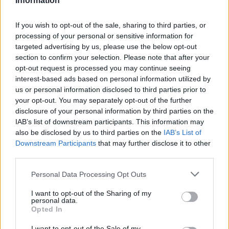
Légiósok: Az öltözőfolyosón
Information
verekedtek a játékosok Szűcsék
drámai mérkőzése után - videó
If you wish to opt-out of the sale, sharing to third parties, or
processing of your personal or sensitive information for
Az ellenfél menedzsere odaszólt majd provokálta a
targeted advertising by us, please use the below opt-out
Plymouth Argyle játékosait.
section to confirm your selection. Please note that after your
opt-out request is processed you may continue seeing
Elolvasom
interest-based ads based on personal information utilized by
us or personal information disclosed to third parties prior to
your opt-out. You may separately opt-out of the further
disclosure of your personal information by third parties on the
Itt állíthatod be, hogy a Csakfoci az elsők
IAB’s list of downstream participants. This information may
között legyen a Google-találatokban
also be disclosed by us to third parties on the
IAB’s List of
Downstream Participants
that may further disclose it to other
third parties.
Tetszett a cikk? Megosztanád?
Please note that this website/app uses one or more Google
Personal Data Processing Opt Outs
services and may gather and store information including but
Link másolása
Email küldés
not limited to your visit or usage behaviour. You may click to
I want to opt-out of the Sharing of my
personal data.
grant or deny consent to Google and its third-party tags to
CÍMKÉK:
#MAGYAR FOCI
#LÉGIÓSOK
#OLASZ FOCI
Opted In
use your data for below specified purposes in below Google
#FIORENTINA
#BALOGH BOTOND
#ATALANTA
consent section.
I want to opt-out of the Sale of my