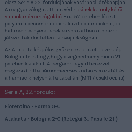
olasz Serie A 32. fordulójának vasárnapi játéknapján.
A magyar válogatott hátvéd -
akinek komoly kérői
vannak más országokból
- az 57. percben lépett
pályára a bennmaradásért küzdő pármaiaknál, akik
hat meccse nyeretlenek és sorozatban ötödször
játszottak döntetlent a bvajnokságban.
Az Atalanta kétgólos győzelmet aratott a vendég
Bologna felett úgy, hogy a végeredmény már a 21.
percben kialakult. A bergamói együttes ezzel
megszakította hárommeccses kudarcsorozatát és
a harmadik helyen áll a tabellán. (MTI / csakfoci.hu)
Serie A, 32. forduló:
Fiorentina - Parma 0-0
Atalanta - Bologna 2-0 (Retegui 3., Pasalic 21.)