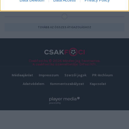
Data Deletion
Data Access
Privacy Policy
2026-08-06 19:05
TOVÁBB AZ ÖSSZES ÁTIGAZOLÁSHOZ
Csakfoci.hu © 2026 Minden jog fenntartva.
A csakfoci.hu üzemeltetője: DrFoci Kft.
Médiaajánlat
Impresszum
Szerzői jogok
PR-Archívum
Adatvédelem
Kommentszabályzat
Kapcsolat
powered by