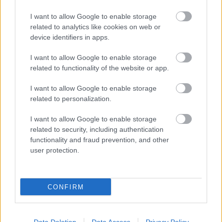
I want to allow Google to enable storage
related to analytics like cookies on web or
device identifiers in apps.
Kövess minket a Facebookon is!
I want to allow Google to enable storage
related to functionality of the website or app.
I want to allow Google to enable storage
Átigazolások
related to personalization.
I want to allow Google to enable storage
related to security, including authentication
ZTE
functionality and fraud prevention, and other
Argentin középpályás
user protection.
Tiago Penalba
személyében 22 éves argentin belső védővel
CONFIRM
erősíthet a ZTE FC. A fiatal labdarúgó Club Atlético San
Martín de Tucumán csapatától érkezhet -
számolt be
róla
César Luis Merlo.