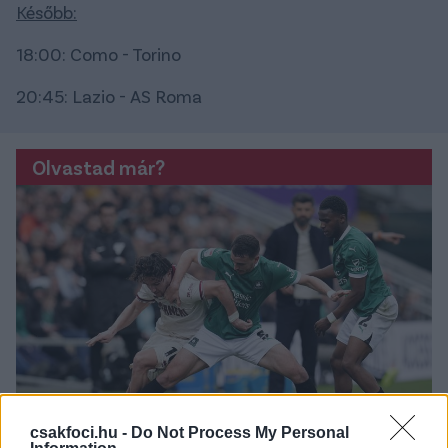
Később:
18:00: Como - Torino
20:45: Lazio - AS Roma
Olvastad már?
csakfoci.hu -
Do Not Process My Personal