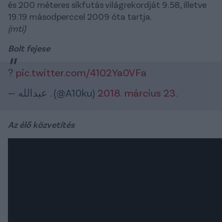
és 200 méteres síkfutás világrekordját 9.58, illetve
19.19 másodperccel 2009 óta tartja.
(mti)
Bolt fejese
?
pic.twitter.com/4102Ya0VFa
— عبدالله . (@A10ku)
2018. március 23.
Az élő közvetítés