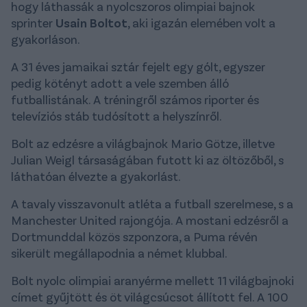
hogy láthassák a nyolcszoros olimpiai bajnok
sprinter
Usain Boltot
, aki igazán elemében volt a
gyakorláson.
A 31 éves jamaikai sztár fejelt egy gólt, egyszer
pedig kötényt adott a vele szemben álló
futballistának. A tréningről számos riporter és
televíziós stáb tudósított a helyszínről.
Bolt az edzésre a világbajnok Mario Götze, illetve
Julian Weigl társaságában futott ki az öltözőből, s
láthatóan élvezte a gyakorlást.
A tavaly visszavonult atléta a futball szerelmese, s a
Manchester United rajongója. A mostani edzésről a
Dortmunddal közös szponzora, a Puma révén
sikerült megállapodnia a német klubbal.
Bolt nyolc olimpiai aranyérme mellett 11 világbajnoki
címet gyűjtött és öt világcsúcsot állított fel. A 100