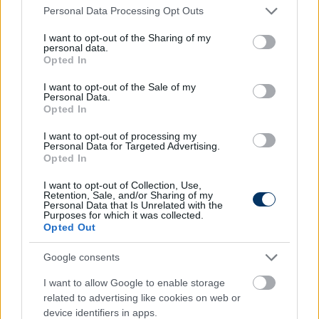
BOLT
Please note that this website/app uses one or more Google
Personal Data Processing Opt Outs
services and may gather and store information including but
not limited to your visit or usage behaviour. You may click to
I want to opt-out of the Sharing of my
personal data.
grant or deny consent to Google and its third-party tags to
Opted In
Autópiac
use your data for below specified purposes in below Google
consent section.
I want to opt-out of the Sale of my
Personal Data.
Opted In
Cfmoto 700 Mt
Volvo Ex30
I want to opt-out of processing my
Personal Data for Targeted Advertising.
Opted In
I want to opt-out of Collection, Use,
Retention, Sale, and/or Sharing of my
Personal Data that Is Unrelated with the
Purposes for which it was collected.
Opted Out
Szín:
Szín:
Üzemanyag: Benzin
Üzemanyag: Elektromos
Google consents
2 275 800 Ft
15 050 000 Ft
I want to allow Google to enable storage
related to advertising like cookies on web or
TOVÁBBI AJÁNLATOK
device identifiers in apps.