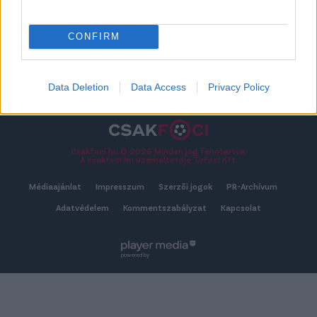
2026-08-06 21:53
CONFIRM
TOVÁBB AZ ÖSSZES ÁTIGAZOLÁSHOZ
Data Deletion
Data Access
Privacy Policy
Csakfoci.hu © 2026 Minden jog fenntartva.
A csakfoci.hu üzemeltetője: DrFoci Kft.
Médiaajánlat
Impresszum
Szerzői jogok
PR-Archívum
Adatvédelem
Kommentszabályzat
Kapcsolat
powered by