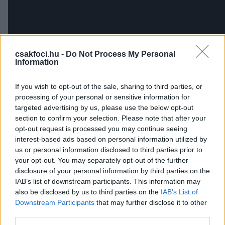
csakfoci.hu -
Do Not Process My Personal
Information
If you wish to opt-out of the sale, sharing to third parties, or
processing of your personal or sensitive information for
targeted advertising by us, please use the below opt-out
section to confirm your selection. Please note that after your
Itt állíthatod be, hogy a Csakfoci az elsők
opt-out request is processed you may continue seeing
interest-based ads based on personal information utilized by
között legyen a Google-találatokban
us or personal information disclosed to third parties prior to
your opt-out. You may separately opt-out of the further
disclosure of your personal information by third parties on the
Tetszett a cikk? Megosztanád?
IAB’s list of downstream participants. This information may
also be disclosed by us to third parties on the
IAB’s List of
Link másolása
Email küldés
Downstream Participants
that may further disclose it to other
third parties.
CÍMKÉK:
#VIDEÓ
#BORUSSIA DORTMUND
#USAIN