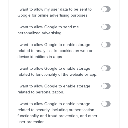
I want to allow my user data to be sent to
Google for online advertising purposes.
Kövess minket a Facebookon is!
I want to allow Google to send me
personalized advertising.
I want to allow Google to enable storage
related to analytics like cookies on web or
Átigazolások
device identifiers in apps.
I want to allow Google to enable storage
related to functionality of the website or app.
Tiszakécske
I want to allow Google to enable storage
Fiatal kapus érkezett
related to personalization.
I want to allow Google to enable storage
A Tiszakécske bejelentette
Németh Bence
érkezését. A 18
related to security, including authentication
éves utánpótlás-válogatott hálóőr a Puskás Akadémiától
érkezett.
functionality and fraud prevention, and other
user protection.