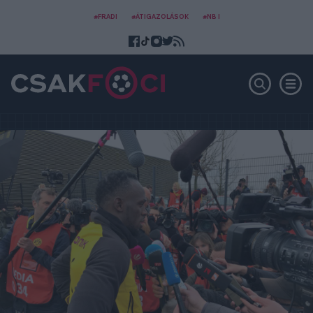
#FRADI
#ÁTIGAZOLÁSOK
#NB I