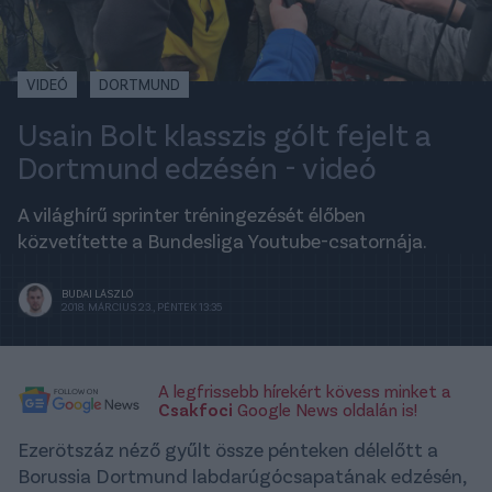
VIDEÓ
DORTMUND
Usain Bolt klasszis gólt fejelt a
Dortmund edzésén - videó
A világhírű sprinter tréningezését élőben
közvetítette a Bundesliga Youtube-csatornája.
BUDAI LÁSZLÓ
2018. MÁRCIUS 23., PÉNTEK 13:35
A legfrissebb hírekért kövess minket a
Csakfoci
Google News oldalán is!
Ezerötszáz néző gyűlt össze pénteken délelőtt a
Borussia Dortmund labdarúgócsapatának edzésén,