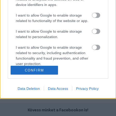
device identifiers in apps.
Ford Transit
Hyundai Tucson
I want to allow Google to enable storage
related to functionality of the website or app.
I want to allow Google to enable storage
related to personalization.
I want to allow Google to enable storage
related to security, including authentication
Szín:
Szín: Fehér (metál)
functionality and fraud prevention, and other
Üzemanyag: Elektromos
Üzemanyag: Benzin
user protection.
14 800 000 Ft + Áfa
9 999 000 Ft
CONFIRM
TOVÁBBI AJÁNLATOK
Data Deletion
Data Access
Privacy Policy
Kövess minket a Facebookon is!