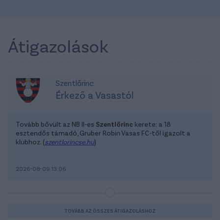
Átigazolások
Szentlőrinc
Érkező a Vasastól
Tovább bővült az NB II-es
Szentlőrinc
kerete: a 18
esztendős támadó, Gruber Robin Vasas FC-től igazolt a
klubhoz. (
szentlorincse.hu
)
2026-08-09 13:06
TOVÁBB AZ ÖSSZES ÁTIGAZOLÁSHOZ