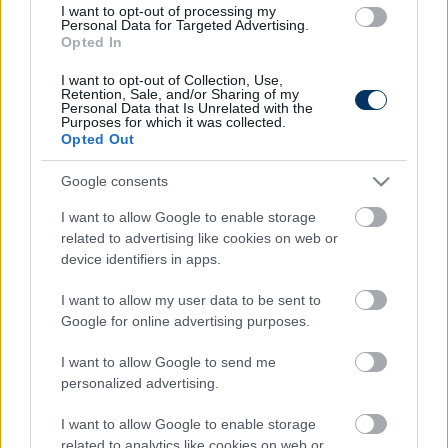
I want to opt-out of processing my
Personal Data for Targeted Advertising.
Opted In
I want to opt-out of Collection, Use,
Retention, Sale, and/or Sharing of my
Personal Data that Is Unrelated with the
Purposes for which it was collected.
Itt állíthatod be, hogy a Csakfoci az elsők
Opted Out
között legyen a Google-találatokban
Google consents
I want to allow Google to enable storage
Tetszett a cikk? Megosztanád?
related to advertising like cookies on web or
device identifiers in apps.
Link másolása
Email küldés
I want to allow my user data to be sent to
CÍMKÉK:
#LÉGIÓSOK
#VIDEÓ
#VILÁGFOCI
#HIDI
Google for online advertising purposes.
PATRIK
#IRTYSH PAVLODAR
I want to allow Google to send me
personalized advertising.
Autópiac
I want to allow Google to enable storage
related to analytics like cookies on web or