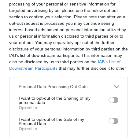
Hidi Patrik
télen csatlakozott a kazah élvonalban
processing of your personal or sensitive information for
targeted advertising by us, please use the below opt-out
éredekelt Irtysh Pavlodar csapatához, melynek
section to confirm your selection. Please note that after your
színeiben az idény összes eddigi mérkőzésén
opt-out request is processed you may continue seeing
kezdőként lépett pályára. Így történt ez az Atyrau
interest-based ads based on personal information utilized by
elleni idegenbeli meccsen is, melynek 95. percében,
us or personal information disclosed to third parties prior to
0-2-es Irtysh-vezetésnél Hidi egy távoli lövésből első
your opt-out. You may separately opt-out of the further
kazah bajnoki gólját is megszerezte.
disclosure of your personal information by third parties on the
IAB’s list of downstream participants. This information may
also be disclosed by us to third parties on the
IAB’s List of
Downstream Participants
that may further disclose it to other
third parties.
Please note that this website/app uses one or more Google
Personal Data Processing Opt Outs
services and may gather and store information including but
not limited to your visit or usage behaviour. You may click to
I want to opt-out of the Sharing of my
personal data.
grant or deny consent to Google and its third-party tags to
Opted In
use your data for below specified purposes in below Google
consent section.
I want to opt-out of the Sale of my
Personal Data.
Opted In