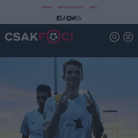
#FRADI
#ÁTIGAZOLÁSOK
#NB I