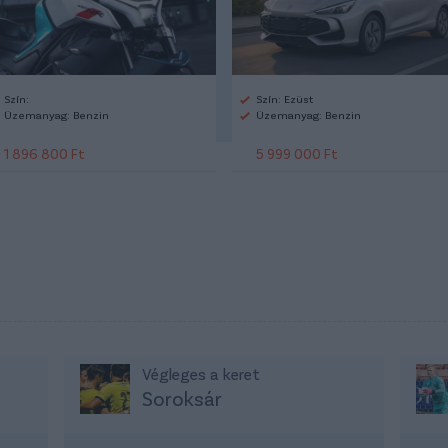
Szín:
Szín: Ezüst
Üzemanyag: Benzin
Üzemanyag: Benzin
1 896 800 Ft
5 999 000 Ft
Végleges a keret
Soroksár