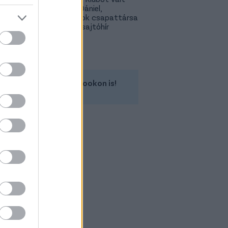
Gazdag Dániel,
világbajnok csapattársa
is lehet - sajtóhír
Kövess minket a Facebookon is!