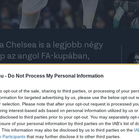
 Chelsea is a legjobb négy
ap az angol FA-kupában,
honában győzött 2-0-ra,
tás után - Leicesterben.
hu -
Do Not Process My Personal Information
to opt-out of the sale, sharing to third parties, or processing of your per
formation for targeted advertising by us, please use the below opt-out s
r selection. Please note that after your opt-out request is processed y
rt kövess minket a
Csakfoci
Google News oldalán is!
Eze
eing interest-based ads based on personal information utilized by us or
Chelsea meccs (1-2) után az elődöntők
disclosed to third parties prior to your opt-out. You may separately opt-
losure of your personal information by third parties on the IAB’s list of
iderült, hogy a Manchester United és a
. This information may also be disclosed by us to third parties on the
IA
londoni Kékek a papíron a legkönnyebb
Participants
that may further disclose it to other third parties.