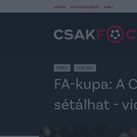
#FRADI
#ÁTIGAZOLÁSOK
#NB I
VIDEÓ
CHELSEA
FA-kupa: A C
sétálhat - v