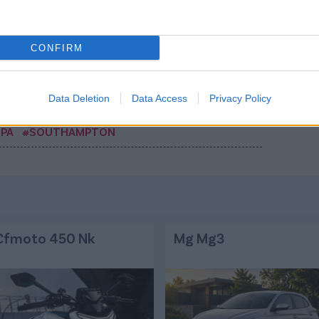
Csakfoci az elsők között legyen a Google-
CONFIRM
Link másolása
Email küldés
Data Deletion
Data Access
Privacy Policy
#ANGOL FOCI
#MANCHESTER UNITED
UPA
#SOUTHAMPTON
Cfmoto 450 Nk
Mg Mg3