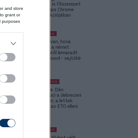
Budapest is főszerepet
er and store
kap a Topps Chrome
UCC kollekciójában
to grant or
ed purposes
MAGYAR FOCI
ETO: Megvan, hova
igazolhat a német
szerződésről lemaradt
Tóth Rajmund - sajtóhír
KÜLFÖLDI FOCI
Lapszemle: Dán
szambafoci a debreceni
szaunában; a lettek
kevesellik az ETO elleni
előnyt
MAGYAR FOCI
Légiósok: Klubot vált