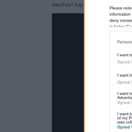
ellenfelet kapták meg, azaz a So
Please note
information 
deny consent
in below Go
Persona
I want t
Opted 
I want t
Opted 
I want 
Advertis
Opted 
I want t
of my P
was col
Opted 