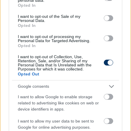
personal data.
grant or deny consent to Google and its third-party tags to
Opted In
use your data for below specified purposes in below Google
CÍMKÉK:
#KÜLFÖLDI FOCI
#VIDEÓ
#NEMZETKÖZI
consent section.
I want to opt-out of the Sale of my
FOCI
#EURÓPA LIGA
#ARSENAL
#EREDMÉNYEK
Personal Data.
#ROMA
Opted In
I want to opt-out of processing my
Personal Data for Targeted Advertising.
Opted In
Autópiac
I want to opt-out of Collection, Use,
Retention, Sale, and/or Sharing of my
Personal Data that Is Unrelated with the
Purposes for which it was collected.
Volvo Xc60
Geely E5
Opted Out
Google consents
I want to allow Google to enable storage
related to advertising like cookies on web or
device identifiers in apps.
Szín: Sötétszürke
Szín:
I want to allow my user data to be sent to
Üzemanyag:
Üzemanyag: Elektromos
Google for online advertising purposes.