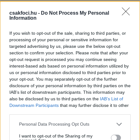
csakfoci.hu -
Do Not Process My Personal
Information
If you wish to opt-out of the sale, sharing to third parties, or
processing of your personal or sensitive information for
targeted advertising by us, please use the below opt-out
section to confirm your selection. Please note that after your
opt-out request is processed you may continue seeing
interest-based ads based on personal information utilized by
us or personal information disclosed to third parties prior to
your opt-out. You may separately opt-out of the further
disclosure of your personal information by third parties on the
IAB’s list of downstream participants. This information may
Itt állíthatod be, hogy a Csakfoci az elsők
also be disclosed by us to third parties on the
IAB’s List of
között legyen a Google-találatokban
Downstream Participants
that may further disclose it to other
third parties.
Please note that this website/app uses one or more Google
Personal Data Processing Opt Outs
Tetszett a cikk? Megosztanád?
services and may gather and store information including but
not limited to your visit or usage behaviour. You may click to
I want to opt-out of the Sharing of my
Link másolása
Email küldés