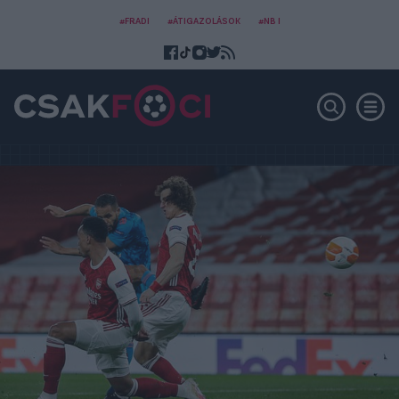
#FRADI
#ÁTIGAZOLÁSOK
#NB I