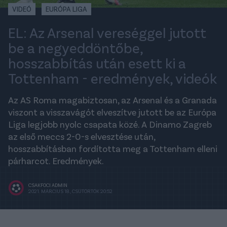
VIDEÓ
EURÓPA LIGA
EL: Az Arsenal vereséggel jutott
be a negyeddöntőbe,
hosszabbítás után esett ki a
Tottenham - eredmények, videók
Az AS Roma magabiztosan, az Arsenal és a Granada
viszont a visszavágót elveszítve jutott be az Európa
Liga legjobb nyolc csapata közé. A Dinamo Zagreb
az első meccs 2-0-s elvesztése után,
hosszabbításban fordította meg a Tottenham elleni
párharcot. Eredmények.
CSAKFOCI ADMIN
2021. MÁRCIUS 18., CSÜTÖRTÖK 20:52