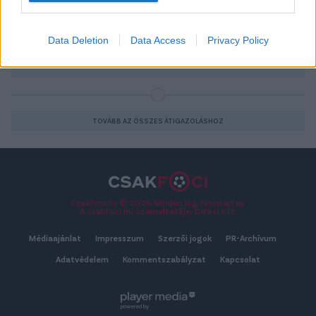
klubjai a nyári érkezők, a távozók és a jelöltek terén.
Data Deletion
Data Access
Privacy Policy
2026-08-06 16:20
RÉSZLETEK
TOVÁBB AZ ÖSSZES ÁTIGAZOLÁSHOZ
Csakfoci.hu © 2026 Minden jog fenntartva.
A csakfoci.hu üzemeltetője: DrFoci Kft.
Médiaajánlat
Impresszum
Szerzői jogok
PR-Archívum
Adatvédelem
Kommentszabályzat
Kapcsolat
powered by