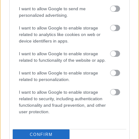
21 769 000 Ft
16 605 465 Ft
I want to allow Google to send me
personalized advertising.
TOVÁBBI AJÁNLATOK
I want to allow Google to enable storage
related to analytics like cookies on web or
device identifiers in apps.
Kövess minket a Facebookon is!
I want to allow Google to enable storage
related to functionality of the website or app.
I want to allow Google to enable storage
related to personalization.
Átigazolások
I want to allow Google to enable storage
related to security, including authentication
functionality and fraud prevention, and other
NB I
user protection.
Hazai átigazolási hírek
CONFIRM
NB I-es átigazolási körkép
: így állnak a magyar élvonal