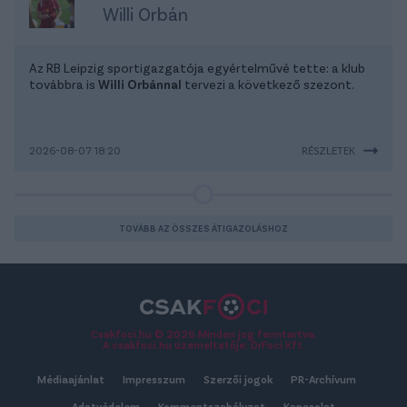
Willi Orbán
Az RB Leipzig sportigazgatója egyértelművé tette: a klub
továbbra is
Willi Orbánnal
tervezi a következő szezont.
2026-08-07 18:20
RÉSZLETEK
TOVÁBB AZ ÖSSZES ÁTIGAZOLÁSHOZ
Csakfoci.hu © 2026 Minden jog fenntartva.
A csakfoci.hu üzemeltetője: DrFoci Kft.
Médiaajánlat
Impresszum
Szerzői jogok
PR-Archívum
Adatvédelem
Kommentszabályzat
Kapcsolat