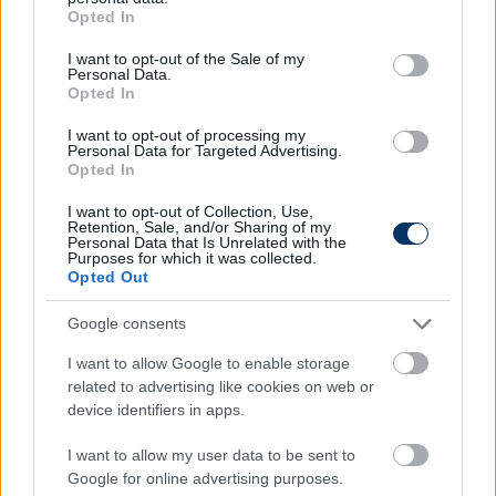
grant or deny consent to Google and its third-party tags to
nyitómérkőzése.
Opted In
use your data for below specified purposes in below Google
consent section.
I want to opt-out of the Sale of my
Összefoglaló
Personal Data.
Opted In
I want to opt-out of processing my
Personal Data for Targeted Advertising.
Opted In
I want to opt-out of Collection, Use,
Retention, Sale, and/or Sharing of my
Personal Data that Is Unrelated with the
Purposes for which it was collected.
Opted Out
Google consents
I want to allow Google to enable storage
related to advertising like cookies on web or
device identifiers in apps.
Itt állíthatod be, hogy a Csakfoci az elsők
I want to allow my user data to be sent to
között legyen a Google-találatokban
Google for online advertising purposes.