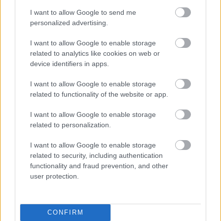
I want to allow Google to send me
personalized advertising.
Tetszett a cikk? Megosztanád?
I want to allow Google to enable storage
Link másolása
Email küldés
related to analytics like cookies on web or
device identifiers in apps.
CÍMKÉK:
#VIDEÓ
#NÉMET FOCI
#BUNDESLIGA
#SCHALKE
#STUTTGART
I want to allow Google to enable storage
related to functionality of the website or app.
I want to allow Google to enable storage
Autópiac
related to personalization.
I want to allow Google to enable storage
related to security, including authentication
Ford Transit
Ford Ranger
functionality and fraud prevention, and other
user protection.
CONFIRM