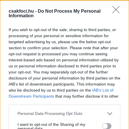
Schalke-Stuttgart 0-2 (Thiaw 30., ill. Gonzalez 56. - 11-esből)
csakfoci.hu -
Do Not Process My Personal
Information
A forduló előtt 21 meccs óta nyeretlen Schalke a 30.
percben megszerezte a vezetést az újonc Stuttgart
If you wish to opt-out of the sale, sharing to third parties, or
ellen. Ekkor Harit szabadrúgása után a vendég
processing of your personal or sensitive information for
védelem alaposan elszámolta magát, védője
targeted advertising by us, please use the below opt-out
szorításából kibújva,
Thiaw
a hosszú sarokba
section to confirm your selection. Please note that after your
bólintott.
opt-out request is processed you may continue seeing
interest-based ads based on personal information utilized by
A szünet után az 56. percben egyenlített a
us or personal information disclosed to third parties prior to
Stuttgart. Egy felívelés után Sane kézzel ért bele a
your opt-out. You may separately opt-out of the further
disclosure of your personal information by third parties on the
labdába a tizenhatoson belül, majd némi
IAB’s list of downstream participants. This information may
videóbírózás után a játékvezető büntetőt ítélt, amit
also be disclosed by us to third parties on the
IAB’s List of
Gonzalez
higgadtan a jobb alsó sarokba gurított.
Downstream Participants
that may further disclose it to other
third parties.
A hajrában mindkét edző cserékkel frissített
csapatán, ám újabb gól nem született, így 1-1-es
Please note that this website/app uses one or more Google
Personal Data Processing Opt Outs
döntetlennel ért véget a német élvonalbeli
services and may gather and store information including but
not limited to your visit or usage behaviour. You may click to
I want to opt-out of the Sharing of my
bajnokság 6. fordulójának péntek esti
personal data.