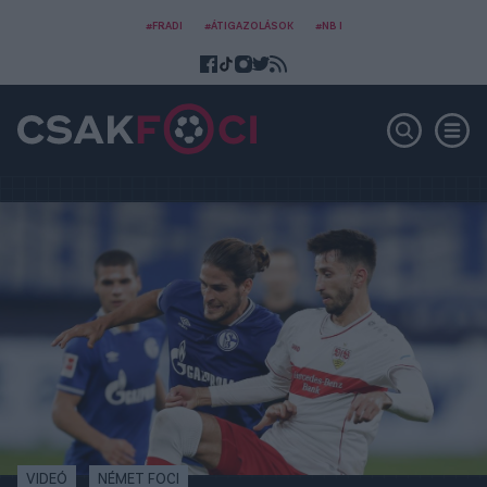
#FRADI
#ÁTIGAZOLÁSOK
#NB I
VIDEÓ
NÉMET FOCI