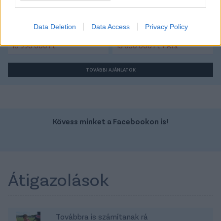
Szín:
Szín:
Data Deletion
Data Access
Privacy Policy
Üzemanyag: Dízel
Üzemanyag: Dízel
18 990 000 Ft
13 850 000 Ft + Áfa
TOVÁBBI AJÁNLATOK
Kövess minket a Facebookon is!
Átigazolások
Továbbra is számítanak rá