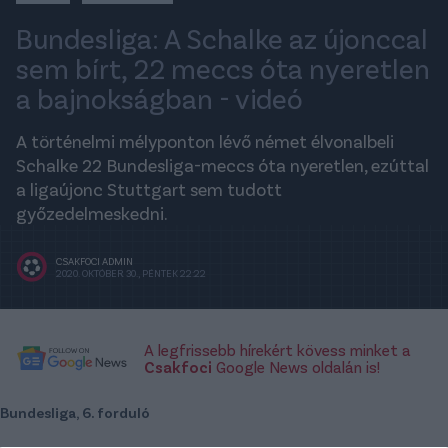
Bundesliga: A Schalke az újonccal
sem bírt, 22 meccs óta nyeretlen
a bajnokságban - videó
A történelmi mélyponton lévő német élvonalbeli
Schalke 22 Bundesliga-meccs óta nyeretlen, ezúttal
a ligaújonc Stuttgart sem tudott
győzedelmeskedni.
CSAKFOCI ADMIN
2020. OKTÓBER 30., PÉNTEK 22:22
A legfrissebb hírekért kövess minket a
Csakfoci
Google News oldalán is!
Bundesliga, 6. forduló