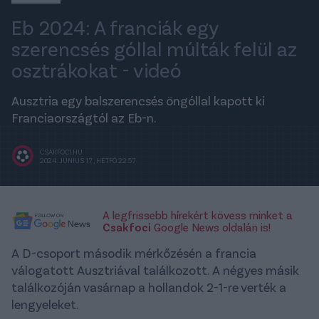
Eb 2024: A franciák egy
szerencsés góllal múlták felül az
osztrákokat - videó
Ausztria egy balszerencsés öngóllal kapott ki
Franciaországtól az Eb-n.
CSAKFOCI.HU
2024. JÚNIUS 17., HÉTFŐ 22:57
A legfrissebb hírekért kövess minket a
Csakfoci
Google News oldalán is!
A D-csoport második mérkőzésén a francia
válogatott Ausztriával találkozott. A négyes másik
találkozóján vasárnap a hollandok 2-1-re verték a
lengyeleket.