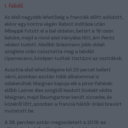
I. félidő
Az első nagyobb lehetőség a franciák előtt adódott,
ekkor egy kontra végén Rabiot indítása után
Mbappé futott el a bal oldalon, betört a 16-oson
belülre, majd a rövid alsó irányába lőtt, ám Pentz
védeni tudott. Később Griezmann jobb oldali
szöglete után csúsztatta meg a labdát
Upamecano, középen tudtak tisztázni az osztrákok.
Ausztria első lehetőségeire bő 20 percet kellett
várni, azonban ezután több alkalommal is
odakerültek Maignan kapuja elé a piros-fehérek:
előbb Laimer éles szögből leadott lövését védte
Maignan, majd Baumgartner került ziccerbe, és
közelről lőtt, azonban a francia hálóőr óriási bravúrt
mutatott be.
A 38. percben aztán megszületett a 2018-as