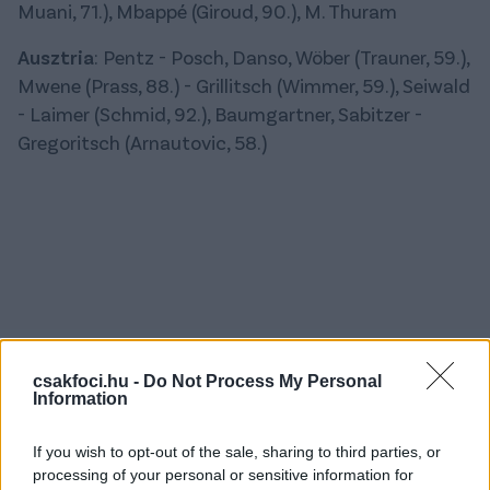
Muani, 71.), Mbappé (Giroud, 90.), M. Thuram
Ausztria
: Pentz - Posch, Danso, Wöber (Trauner, 59.),
Mwene (Prass, 88.) - Grillitsch (Wimmer, 59.), Seiwald
- Laimer (Schmid, 92.), Baumgartner, Sabitzer -
Gregoritsch (Arnautovic, 58.)
csakfoci.hu -
Do Not Process My Personal
Information
If you wish to opt-out of the sale, sharing to third parties, or
processing of your personal or sensitive information for