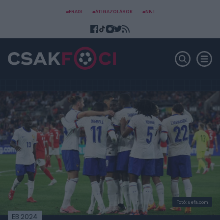
#FRADI
#ÁTIGAZOLÁSOK
#NB I
Fotó: uefa.com
EB 2024