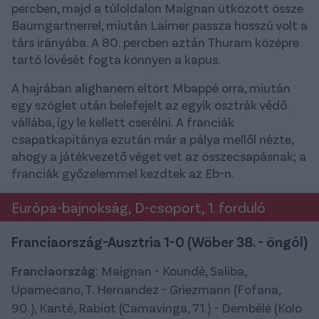
percben, majd a túloldalon Maignan ütközött össze
Baumgartnerrel, miután Laimer passza hosszú volt a
társ irányába. A 80. percben aztán Thuram középre
tartó lövését fogta könnyen a kapus.
A hajrában alighanem eltört Mbappé orra, miután
egy szöglet után belefejelt az egyik osztrák védő
vállába, így le kellett cserélni. A franciák
csapatkapitánya ezután már a pálya mellől nézte,
ahogy a játékvezető véget vet az összecsapásnak; a
franciák győzelemmel kezdtek az Eb-n.
Európa-bajnokság, D-csoport, 1. forduló
Franciaország-Ausztria 1-0 (Wöber 38. - öngól)
Franciaország
: Maignan - Koundé, Saliba,
Upamecano, T. Hernandez - Griezmann (Fofana,
90.), Kanté, Rabiot (Camavinga, 71.) - Dembélé (Kolo