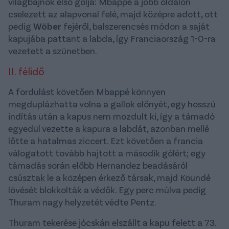
világbajnok első gólja: Mbappé a jobb oldalon
cselezett az alapvonal felé, majd középre adott, ott
pedig
Wöber
fejéről, balszerencsés módon a saját
kapujába pattant a labda, így Franciaország 1-0-ra
vezetett a szünetben.
II. félidő
A fordulást követően Mbappé könnyen
megduplázhatta volna a gallok előnyét, egy hosszú
indítás után a kapus nem mozdult ki, így a támadó
egyedül vezette a kapura a labdát, azonban mellé
lőtte a hatalmas ziccert. Ezt követően a francia
válogatott tovább hajtott a második gólért; egy
támadás során előbb Hernandez beadásáról
csúsztak le a középen érkező társak, majd Koundé
lövését blokkolták a védők. Egy perc múlva pedig
Thuram nagy helyzetét védte Pentz.
Thuram tekerése jócskán elszállt a kapu felett a 73.