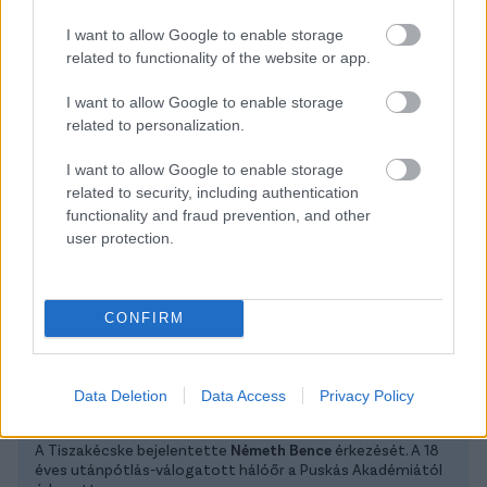
I want to allow Google to enable storage
TOVÁBBI AJÁNLATOK
related to functionality of the website or app.
I want to allow Google to enable storage
related to personalization.
Kövess minket a Facebookon is!
I want to allow Google to enable storage
related to security, including authentication
functionality and fraud prevention, and other
user protection.
Átigazolások
CONFIRM
Tiszakécske
Fiatal kapus érkezett
Data Deletion
Data Access
Privacy Policy
A Tiszakécske bejelentette
Németh Bence
érkezését. A 18
éves utánpótlás-válogatott hálóőr a Puskás Akadémiától