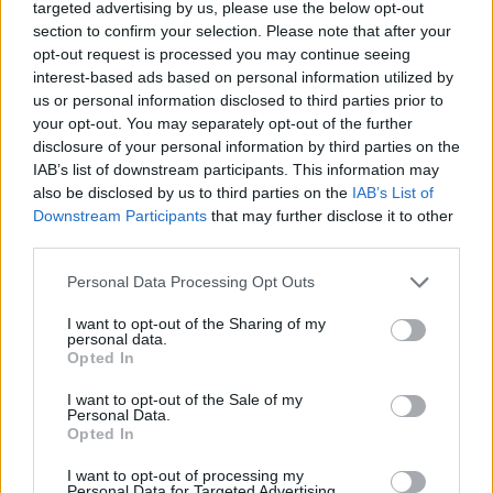
targeted advertising by us, please use the below opt-out
section to confirm your selection. Please note that after your
opt-out request is processed you may continue seeing
interest-based ads based on personal information utilized by
us or personal information disclosed to third parties prior to
your opt-out. You may separately opt-out of the further
A csoport másik mérkőzésén: Lengyelország-
disclosure of your personal information by third parties on the
Hollandia 1-2
IAB’s list of downstream participants. This information may
also be disclosed by us to third parties on the
IAB’s List of
Downstream Participants
that may further disclose it to other
third parties.
Itt állíthatod be, hogy a Csakfoci az elsők
Please note that this website/app uses one or more Google
Personal Data Processing Opt Outs
services and may gather and store information including but
között legyen a Google-találatokban
not limited to your visit or usage behaviour. You may click to
I want to opt-out of the Sharing of my
personal data.
grant or deny consent to Google and its third-party tags to
Opted In
use your data for below specified purposes in below Google
Tetszett a cikk? Megosztanád?
consent section.
I want to opt-out of the Sale of my
Personal Data.
Link másolása
Email küldés
Opted In
CÍMKÉK:
#EB 2024
#EB2024
#FRANCIAORSZÁG
I want to opt-out of processing my
Personal Data for Targeted Advertising.