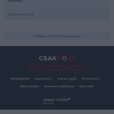
érkezett.
2026-08-06 21:53
TOVÁBB AZ ÖSSZES ÁTIGAZOLÁSHOZ
Csakfoci.hu © 2026 Minden jog fenntartva.
A csakfoci.hu üzemeltetője: DrFoci Kft.
Médiaajánlat
Impresszum
Szerzői jogok
PR-Archívum
Adatvédelem
Kommentszabályzat
Kapcsolat
powered by