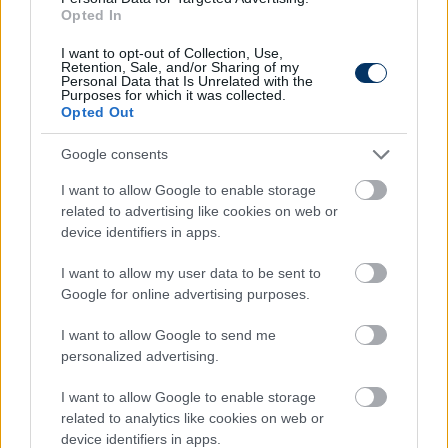
#2024-ES EURÓPA-BAJNOKSÁG
#2024-ES EB
Opted In
#AUSZTRIA
#EURO 2024
#FRANCIAORSZÁG-
I want to opt-out of Collection, Use,
AUSZTRIA
Retention, Sale, and/or Sharing of my
Personal Data that Is Unrelated with the
Purposes for which it was collected.
Opted Out
Autópiac
Google consents
I want to allow Google to enable storage
related to advertising like cookies on web or
Volvo Ex40
Ford Explorer
device identifiers in apps.
I want to allow my user data to be sent to
Google for online advertising purposes.
I want to allow Google to send me
personalized advertising.
Szín:
Szín:
Üzemanyag: Elektromos
Üzemanyag: Elektromos
I want to allow Google to enable storage
related to analytics like cookies on web or
20 490 000 Ft
15 750 000 Ft
device identifiers in apps.