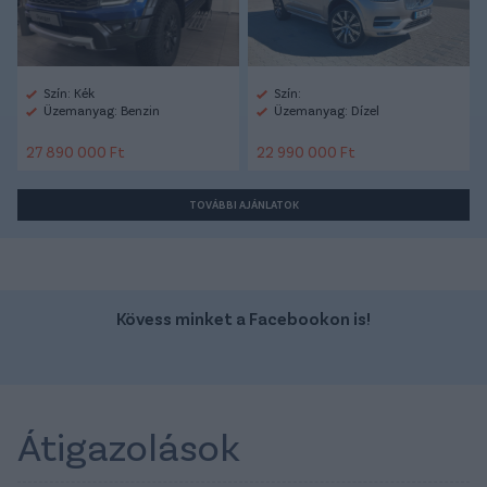
Szín: Kék
Szín:
Üzemanyag: Benzin
Üzemanyag: Dízel
27 890 000 Ft
22 990 000 Ft
TOVÁBBI AJÁNLATOK
Kövess minket a Facebookon is!
Átigazolások