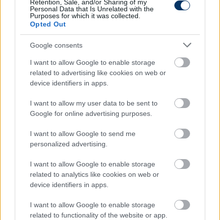
Retention, Sale, and/or Sharing of my
Personal Data that Is Unrelated with the
Purposes for which it was collected.
Opted Out
Google consents
I want to allow Google to enable storage
related to advertising like cookies on web or
device identifiers in apps.
EL: "Agresszív Fradira számítok,
szórakoztató meccs alakulhat ki" –
I want to allow my user data to be sent to
Google for online advertising purposes.
Puskással is dolgozott együtt a Celtic
edzője
I want to allow Google to send me
personalized advertising.
A skótok csapatkapitánya úgy látja, a lehető legjobb
teljesítményt kell majd nyújtaniuk, hiszen csak a
I want to allow Google to enable storage
tökéletessel tudják majd kivívni a jó eredményt.
related to analytics like cookies on web or
Elolvasom
device identifiers in apps.
I want to allow Google to enable storage
related to functionality of the website or app.