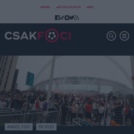
#FRADI
#ÁTIGAZOLÁSOK
#NB I
ANGOL FOCI
EB 2020