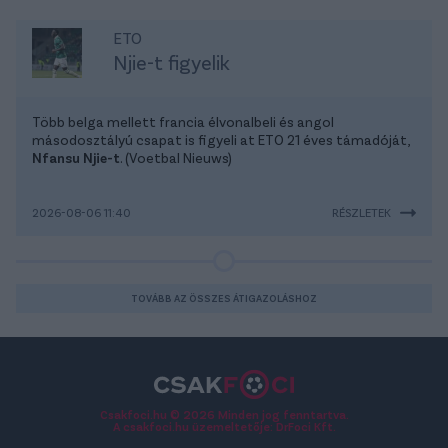
ETO
Njie-t figyelik
Több belga mellett francia élvonalbeli és angol
másodosztályú csapat is figyeli at ETO 21 éves támadóját,
Nfansu Njie-t
. (Voetbal Nieuws)
2026-08-06 11:40
RÉSZLETEK
TOVÁBB AZ ÖSSZES ÁTIGAZOLÁSHOZ
Csakfoci.hu © 2026 Minden jog fenntartva.
A csakfoci.hu üzemeltetője: DrFoci Kft.