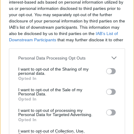
interest-based ads based on personal information utilized by
meggyújtottak egy pirotechnikai eszközt, egy
us or personal information disclosed to third parties prior to
személy pedig a pályára futott a találkozó alatt.
your opt-out. You may separately opt-out of the further
disclosure of your personal information by third parties on the
A dánok elleni elődöntő miatt az FA-t már a torna
IAB’s list of downstream participants. This information may
után 30 ezer euróra büntették, mivel a drukkerek
also be disclosed by us to third parties on the
IAB’s List of
ugyancsak megzavarták az ellenfél himnuszát,
Downstream Participants
that may further disclose it to other
pirotechnikai eszközöket használtak, és többször is
third parties.
lézerfénnyel zavarták a dán kapus Kasper
Please note that this website/app uses one or more Google
Schmeichelt.
Personal Data Processing Opt Outs
services and may gather and store information including but
not limited to your visit or usage behaviour. You may click to
I want to opt-out of the Sharing of my
A finálé rendes játékideje 1-1-es döntetlennel zárult,
personal data.
grant or deny consent to Google and its third-party tags to
a hosszabbításban nem született gól, a
Opted In
use your data for below specified purposes in below Google
tizenegyespárbajt pedig az olaszok nyerték, akik
consent section.
I want to opt-out of the Sale of my
1968 után lettek ismét Európa-bajnokok. (MTI)
Personal Data.
Opted In
Olvastad már?
I want to opt-out of processing my
Personal Data for Targeted Advertising.
Opted In
I want to opt-out of Collection, Use,