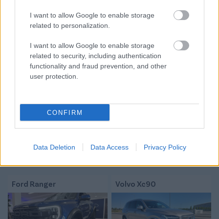
Itt állíthatod be, hogy a Csakfoci az elsők
között legyen a Google-találatokban
I want to allow Google to enable storage
related to personalization.
I want to allow Google to enable storage
Tetszett a cikk? Megosztanád?
related to security, including authentication
functionality and fraud prevention, and other
Link másolása
Email küldés
user protection.
CÍMKÉK:
#BALHÉ
#EURÓPA-BAJNOKSÁG
#EB 2020
#ZÁRT KAPU
#UEFA-BÜNTETÉS
CONFIRM
Autópiac
Data Deletion
Data Access
Privacy Policy
Ford Ranger
Volvo Xc90