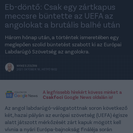
Eb-döntő: Csak egy zártkapus
meccsre büntette az UEFA az
angolokat a brutális balhé után
Három hónap után, a történtek ismeretében egy
meglepően szolid büntetést szabott ki az Európai
Labdarúgó Szövetség az angolokra.
NYIKES ZOLTÁN
2021. OKTÓBER 18., HÉTFŐ 18:02
A legfrissebb hírekért kövess minket a
Csakfoci
Google News oldalán is!
Az angol labdarúgó-válogatottnak soron következő
két, hazai pályán az európai szövetség (UEFA) égisze
alatt játszott mérkőzését zárt kapuk mögött kell
vívnia a nyári Európa-bajnokság fináléja során