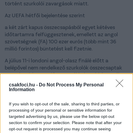
történt szurkolói zavargások miatt.
Az UEFA hétfői bejelentése szerint
a két zárt kapus összecsapásból egyet kétéves
időtartamra felfüggesztenek, emellett az angol
szövetségnek (FA) 100 ezer eurós (több mint 36
millió forintos) büntetést kell fizetnie.
A július 11-i londoni angol-olasz finálé előtt a
belépővel nem rendelkező szurkolók összecsaptak
egymással és a rendfenntartókkal, majd áttörték a
biztonsági kordonokat és legalább százan
csakfoci.hu -
Do Not Process My Personal
benyomultak a Wembley lelátóira. A rendőrök közül
Information
19-en megsérültek, és az eset kapcsán 49 embert
vettek őrizetbe.
If you wish to opt-out of the sale, sharing to third parties, or
processing of your personal or sensitive information for
A meccset megelőzően a hazai drukkerek
targeted advertising by us, please use the below opt-out
füttyszóval és bekiabálásokkal zavarták meg az
section to confirm your selection. Please note that after your
olasz himnuszt, majd tárgyakat dobáltak a pályára,
opt-out request is processed you may continue seeing