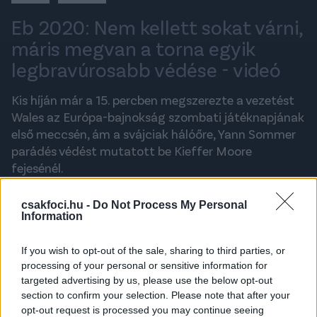
Eb 2020: Nem kellett sokat várni,
máris megvan a torna egyik
legbravúrosabb védése - videó
Kis híján már a 15. percben megszerezte a vezetést
Wales az Európa-bajnokság szombati játéknapjának
első meccsén, ám a svájciak hálóőre, Yann Sommer
parádés védést mutatott be Kieffer Moore
fejesénél.
NYIKES ZOLTÁN
csakfoci.hu -
Do Not Process My Personal
2021. JÚNIUS 12., SZOMBAT 15:42
Information
If you wish to opt-out of the sale, sharing to third parties, or
A legfrissebb hírekért kövess minket a
processing of your personal or sensitive information for
Csakfoci
Google News oldalán is!
targeted advertising by us, please use the below opt-out
section to confirm your selection. Please note that after your
Íme, Sommer bravúrja
opt-out request is processed you may continue seeing