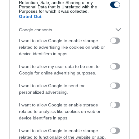
Link másolása
Email küldés
Retention, Sale, and/or Sharing of my
Personal Data that Is Unrelated with the
Purposes for which it was collected.
CÍMKÉK:
#VIDEÓ
#FOCI-EB
#EURÓPA-BAJNOKSÁG
Opted Out
#EB2020
#EB 2020
#SVÁJC
#WALES
#YANN
Google consents
SOMMER
I want to allow Google to enable storage
related to advertising like cookies on web or
device identifiers in apps.
Autópiac
I want to allow my user data to be sent to
Google for online advertising purposes.
Kia Cee'd
Kia Sportage
I want to allow Google to send me
personalized advertising.
I want to allow Google to enable storage
related to analytics like cookies on web or
device identifiers in apps.
Szín:
Szín: Sötétszürke
I want to allow Google to enable storage
Üzemanyag: Benzin
Üzemanyag: Benzin
related to functionality of the website or app.