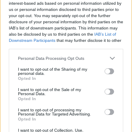
interest-based ads based on personal information utilized by
us or personal information disclosed to third parties prior to
your opt-out. You may separately opt-out of the further
disclosure of your personal information by third parties on the
IAB’s list of downstream participants. This information may
also be disclosed by us to third parties on the
IAB’s List of
Downstream Participants
that may further disclose it to other
third parties.
Please note that this website/app uses one or more Google
Personal Data Processing Opt Outs
services and may gather and store information including but
not limited to your visit or usage behaviour. You may click to
I want to opt-out of the Sharing of my
personal data.
grant or deny consent to Google and its third-party tags to
Opted In
use your data for below specified purposes in below Google
consent section.
I want to opt-out of the Sale of my
Itt állíthatod be, hogy a Csakfoci az elsők
Personal Data.
Opted In
között legyen a Google-találatokban
I want to opt-out of processing my
Personal Data for Targeted Advertising.
Opted In
Tetszett a cikk? Megosztanád?
I want to opt-out of Collection, Use,