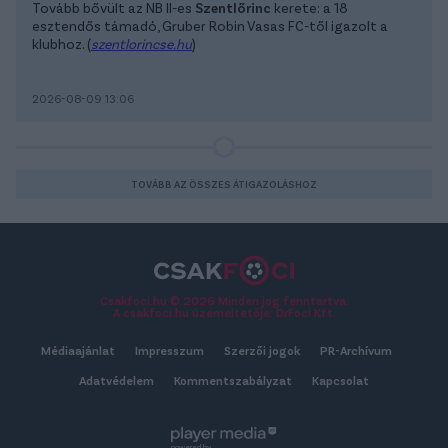
Tovább bővült az NB II-es
Szentlőrinc
kerete: a 18
esztendős támadó, Gruber Robin Vasas FC-től igazolt a
klubhoz. (
szentlorincse.hu
)
2026-08-09 13:06
TOVÁBB AZ ÖSSZES ÁTIGAZOLÁSHOZ
Csakfoci.hu © 2026 Minden jog fenntartva.
A csakfoci.hu üzemeltetője: DrFoci Kft.
Médiaajánlat
Impresszum
Szerzői jogok
PR-Archívum
Adatvédelem
Kommentszabályzat
Kapcsolat
powered by