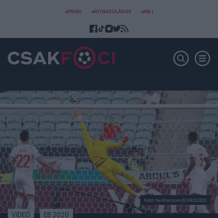
#FRADI
#ÁTIGAZOLÁSOK
#NB I
Fotó: twitter.com/EURO2020
VIDEÓ
EB 2020