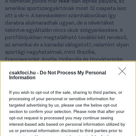
A németek jövőre már
Nike
-ban lépnek pályára, az
amerikai sportszergyártónak most 12 csapata lesz
ott a vb-n. A kereskedelmi számháborúban így
darabra alulmaradtak ugyan, de a névértéket
tekintve egyáltalán nincs okuk szégyenkezésre. A
portfóliójukban megtalálható további két rendező,
az amerikai és a kanadai válogatott, valamint olyan
sportági nagyhatalmak, mint Brazília,
Franciaország, Anglia, Hollandia és Horvátország.
A megemelt létszám legnagyobb nyerteseként a
csakfoci.hu -
Do Not Process My Personal
Puma
közel megduplázta jelenlétét a négy évvel
Information
ezelőtti tornához képest: 2022-ben, Katarban hat,
ezúttal viszont 11 válogatottat öltöztet a szintén
If you wish to opt-out of the sale, sharing to third parties, or
processing of your personal or sensitive information for
német márka, ezek ráadásul négy kontinensről
targeted advertising by us, please use the below opt-out
érkeznek. De nyertesnek érezheti magát a további
section to confirm your selection. Please note that after your
tíz, kevésbé ismert sportmárka (7Saber, Majid, Kelme,
opt-out request is processed you may continue seeing
Marathon, Kappa, Tempo, Reebok, Saeta, Jako,
interest-based ads based on personal information utilized by
Umbro), amelyek termékeit a további 11 nemzeti
us or personal information disclosed to third parties prior to