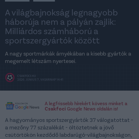
A világbajnokság legnagyobb
háborúja nem a pályán zajlik:
Milliárdos számháború a
sportszergyártók között
A nagy sportmárkák árnyékában a kisebb gyártók a
megemelt létszám nyertesei.
CSAKFOCI.HU
2026. JÚNIUS 7., VASÁRNAP 14:41
A legfrissebb hírekért kövess minket a
Csakfoci
Google News oldalán is!
A hagyományos sportszergyártók 37 válogatottat -
a mezőny 77 százalékát - öltöztetnek a jövő
csütörtökön kezdődő labdarúgó-világbajnokságon,