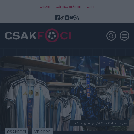
#FRADI
#ÁTIGAZOLÁSOK
#NB I
Fotó: Fang Dongxu/VCG via Getty Images
CSAKFOCI
VB 2026