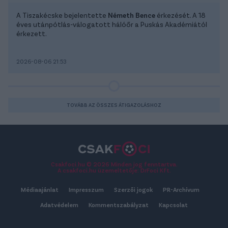
A Tiszakécske bejelentette
Németh Bence
érkezését. A 18
éves utánpótlás-válogatott hálóőr a Puskás Akadémiától
érkezett.
2026-08-06 21:53
TOVÁBB AZ ÖSSZES ÁTIGAZOLÁSHOZ
Csakfoci.hu © 2026 Minden jog fenntartva.
A csakfoci.hu üzemeltetője: DrFoci Kft.
Médiaajánlat
Impresszum
Szerzői jogok
PR-Archívum
Adatvédelem
Kommentszabályzat
Kapcsolat