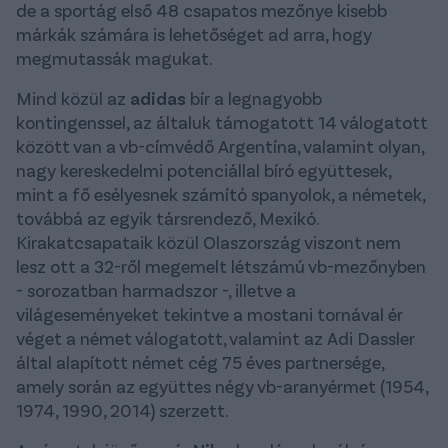
de a sportág első 48 csapatos mezőnye kisebb
márkák számára is lehetőséget ad arra, hogy
megmutassák magukat.
Mind közül az
adidas
bír a legnagyobb
kontingenssel, az általuk támogatott 14 válogatott
között van a vb-címvédő Argentína, valamint olyan,
nagy kereskedelmi potenciállal bíró együttesek,
mint a fő esélyesnek számító spanyolok, a németek,
továbbá az egyik társrendező, Mexikó.
Kirakatcsapataik közül Olaszország viszont nem
lesz ott a 32-ről megemelt létszámú vb-mezőnyben
- sorozatban harmadszor -, illetve a
világeseményeket tekintve a mostani tornával ér
véget a német válogatott, valamint az Adi Dassler
által alapított német cég 75 éves partnersége,
amely során az együttes négy vb-aranyérmet (1954,
1974, 1990, 2014) szerzett.