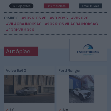
Link másolása
Email küldés
CÍMKÉK:
#2026-OS VB
#VB 2026
#VB2026
#VILÁGBAJNOKSÁG
#2026-OS VILÁGBAJNOKSÁG
#FOCI-VB 2026
Autópiac
Volvo Ex60
Ford Ranger
Szín:
Szín: