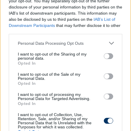
csapat viseli majd, köztük a legtöbb vb-újonc.
your opt-out. You may separately opt-out of the further
disclosure of your personal information by third parties on the
A nagy márkák esetében a válogatottak mellett
IAB’s list of downstream participants. This information may
különösen fontos a labdarúgók egyéni
also be disclosed by us to third parties on the
IAB’s List of
szponzorációja is, az adidas "csapatában" ott van a
Downstream Participants
that may further disclose it to other
third parties.
hatodik világbajnokságára készülő Lionel Messi,
valamint Lamine Yamal, Pedri, Jamal Musiala, Florian
Please note that this website/app uses one or more Google
Personal Data Processing Opt Outs
Wirtz és Jude Bellingham. Utóbbi esetében
services and may gather and store information including but
érdekesség, hogy a német cég vb-kampányának
not limited to your visit or usage behaviour. You may click to
I want to opt-out of the Sharing of my
personal data.
grant or deny consent to Google and its third-party tags to
szerves részeként angol csapatával Nike-ban lép
Opted In
use your data for below specified purposes in below Google
majd pályára. Az amerikai sportszermárka is veretes
consent section.
I want to opt-out of the Sale of my
névsort tud magáénak, benne Kylian Mbappéval,
Personal Data.
Vinicius Júniorral, Erling Haalanddal, és
Opted In
mindenekelőtt a szintén hatodik vb-részvételére
I want to opt-out of processing my
készülő Cristiano Ronaldóval.
Personal Data for Targeted Advertising.
Opted In
A nagy világeseményeken való jó szereplés a
következő évre, de inkább évekre vonatkozóan
I want to opt-out of Collection, Use,
Retention, Sale, and/or Sharing of my
meghatározó gazdasági növekedést
Personal Data that Is Unrelated with the
Purposes for which it was collected.
eredményezhet egy futballista vagy akár egy