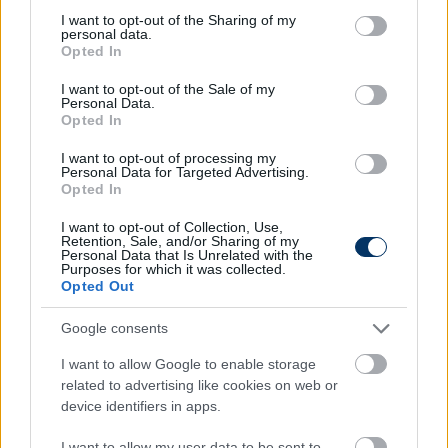
Olvastad már?
not limited to your visit or usage behaviour. You may click to
I want to opt-out of the Sharing of my
personal data.
grant or deny consent to Google and its third-party tags to
Opted In
use your data for below specified purposes in below Google
consent section.
I want to opt-out of the Sale of my
Personal Data.
Opted In
I want to opt-out of processing my
Personal Data for Targeted Advertising.
Opted In
I want to opt-out of Collection, Use,
Retention, Sale, and/or Sharing of my
Personal Data that Is Unrelated with the
Purposes for which it was collected.
Opted Out
Légiósok: Két angol klub is ugyanazt a
fiatal magyar középpályást nézte ki
Google consents
I want to allow Google to enable storage
A DAC magyarja, Tuboly Máté kapós lehet a nyári
related to advertising like cookies on web or
átigazolási időszakban.
device identifiers in apps.
Elolvasom
I want to allow my user data to be sent to