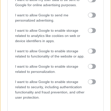
Google for online advertising purposes.
Itt állíthatod be, hogy a Csakfoci az elsők
I want to allow Google to send me
között legyen a Google-találatokban
personalized advertising.
I want to allow Google to enable storage
related to analytics like cookies on web or
Tetszett a cikk? Megosztanád?
device identifiers in apps.
Link másolása
Email küldés
I want to allow Google to enable storage
related to functionality of the website or app.
CÍMKÉK:
#2026-OS VB
#VB 2026
I want to allow Google to enable storage
related to personalization.
Autópiac
I want to allow Google to enable storage
related to security, including authentication
functionality and fraud prevention, and other
user protection.
Volvo Ex60
Mg Zs