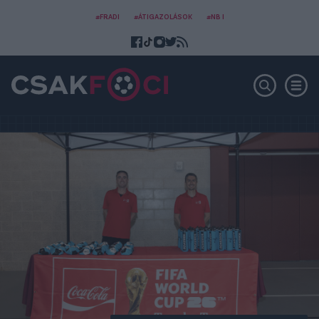
#FRADI
#ÁTIGAZOLÁSOK
#NB I