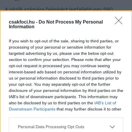
A nézők számára fejenként legfeljebb egy 590
milliliteres, gyárilag lezárt, puha, egyszer
csakfoci.hu -
Do Not Process My Personal
használatos műanyag palack bevitele
Information
engedélyezett - mondta
Heimo Schirgi
, a FIFA
operatív igazgatója. A kemény műanyag palackok
If you wish to opt-out of the sale, sharing to third parties, or
használata tilos.
processing of your personal or sensitive information for
targeted advertising by us, please use the below opt-out
A FIFA két nappal ezelőtt még arról tájékoztatott,
section to confirm your selection. Please note that after your
hogy a szurkolók biztonsági okokból nem vihetik be
opt-out request is processed you may continue seeing
magukkal az újrahasznosítható italtárolókat az
interest-based ads based on personal information utilized by
arénákba. Ugyanez vonatkozik az üvegpalackokra,
us or personal information disclosed to third parties prior to
poharakra, kulacsokra és egyéb tartályokra, mivel a
your opt-out. You may separately opt-out of the further
disclosure of your personal information by third parties on the
világszervezet attól tart, hogy az eldobált tárgyak
IAB’s list of downstream participants. This information may
sérüléseket okozhatnak a nézőknek vagy a
also be disclosed by us to third parties on the
IAB’s List of
játékosoknak.
Downstream Participants
that may further disclose it to other
third parties.
A 48 csapatos vb-nek az Egyesült Államok, Kanada
és Mexikó ad otthont.
(mti)
Please note that this website/app uses one or more Google
Personal Data Processing Opt Outs
services and may gather and store information including but