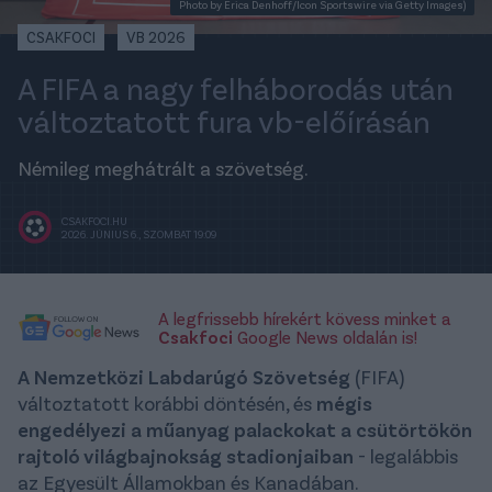
Photo by Erica Denhoff/Icon Sportswire via Getty Images)
CSAKFOCI
VB 2026
A FIFA a nagy felháborodás után
változtatott fura vb-előírásán
Némileg meghátrált a szövetség.
CSAKFOCI.HU
2026. JÚNIUS 6., SZOMBAT 19:09
A legfrissebb hírekért kövess minket a
Csakfoci
Google News oldalán is!
A Nemzetközi Labdarúgó Szövetség
(FIFA)
változtatott korábbi döntésén, és
mégis
engedélyezi a műanyag palackokat a csütörtökön
rajtoló világbajnokság stadionjaiban
- legalábbis
az Egyesült Államokban és Kanadában.