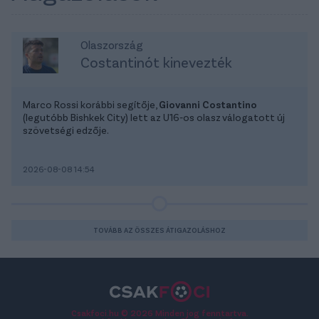
Olaszország
Costantinót kinevezték
Marco Rossi korábbi segítője,
Giovanni Costantino
(legutóbb Bishkek City) lett az U16-os olasz válogatott új
szövetségi edzője.
2026-08-08 14:54
TOVÁBB AZ ÖSSZES ÁTIGAZOLÁSHOZ
Csakfoci.hu © 2026 Minden jog fenntartva.