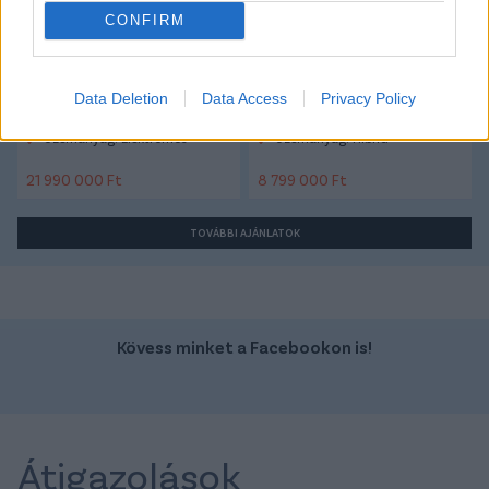
CONFIRM
Data Deletion
Data Access
Privacy Policy
Szín:
Szín: Piros (metál)
Üzemanyag: Elektromos
Üzemanyag: Hibrid
21 990 000 Ft
8 799 000 Ft
TOVÁBBI AJÁNLATOK
Kövess minket a Facebookon is!
Átigazolások