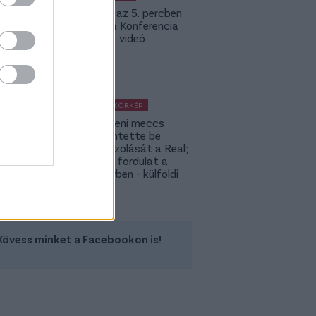
Bolla már az 5. percben
betalált a Konferencia
Ligában – videó
KÜLFÖLDI KÖRKÉP
A Fradi elleni meccs
előtt jelentette be
rekordigazolását a Real;
hatalmas fordulat a
Rodri-ügyben - külföldi
körkép
Kövess minket a Facebookon is!