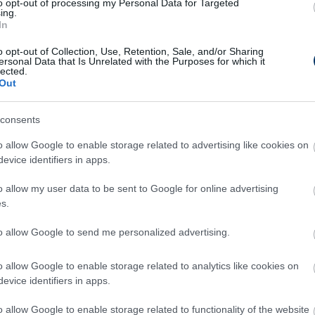
to opt-out of processing my Personal Data for Targeted
t Keane hétfő este "egy titkos helyszínen" ül
ing.
vőről tárgyaljanak. Úgy hírlik, Keane
In
az "álommunkáját", és ha a hétfő esti
o opt-out of Collection, Use, Retention, Sale, and/or Sharing
ersonal Data that Is Unrelated with the Purposes for which it
i találkoznak, a Celtic hivatalosan is
lected.
íciót.
Out
st véget ért szezon végén távozott az NB I-
consents
 nem sikerült megvédenie a bajnoki címet.
o allow Google to enable storage related to advertising like cookies on
elyére
.
evice identifiers in apps.
la
, hogy a magyar bajnok ETO FC válogatott
o allow my user data to be sent to Google for online advertising
ót bajnokhoz tarthat
.
s.
to allow Google to send me personalized advertising.
i piacon, kövesd a csakfoci.hu folyamatosan
, ahol minden fontos információt azonnal
o allow Google to enable storage related to analytics like cookies on
lálsz - KATTINTS!
evice identifiers in apps.
o allow Google to enable storage related to functionality of the website