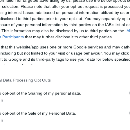
formation for targeted advertising by us, please use the below opt-out s
niük a skót bajnokságot és a Skót Kupát is. A
r selection. Please note that after your opt-out request is processed y
 O'Neill
a szezon végén vette át az irányítást
eing interest-based ads based on personal information utilized by us or
disclosed to third parties prior to your opt-out. You may separately opt-
ális) regnálása után. O'Neil alatt a csapat a
losure of your personal information by third parties on the IAB’s list of
megnyerte, és a harmadik helyről előzve
. This information may also be disclosed by us to third parties on the
IA
s a Hearts együtteseit.
Participants
that may further disclose it to other third parties.
 that this website/app uses one or more Google services and may gath
ll a folytatásról: felmerült, hogy a sikeres
including but not limited to your visit or usage behaviour. You may click 
írják O'Neillt, ám közben aktívan dolgoznak a
 to Google and its third-party tags to use your data for below specifi
bi kiszemelt, a Motherwellt irányító Jens Berthel
ogle consent section.
zerződött, így a fókusz másokra helyeződött.
l Data Processing Opt Outs
ról számolt be, hogy Robbie Keane a
o opt-out of the Sharing of my personal data.
 még tartottak tőle, hogy korábbi klubja, a
In
vel azonban a Spurs időközben hosszú távú
vel, az ír legenda előtt szabad az út
o opt-out of the Sale of my Personal Data.
In