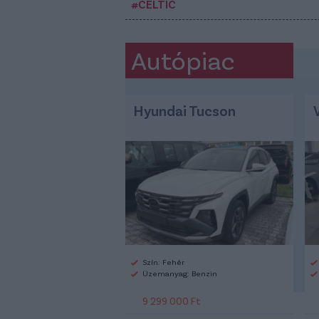
#CELTIC
Autópiac
Hyundai Tucson
Szín: Fehér
Üzemanyag: Benzin
9 299 000 Ft