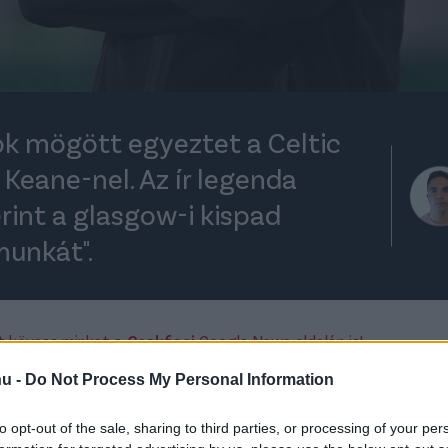
ók mögött egyeztet a Celtic
Keane-nel. Az ír legenda
rint a glasgow-i kispad
munkát".
rt kövess minket a
Csakfoci
Google News oldalán is!
Eze
tetést
Robbie Keane-nel
, a klub ugyanis
hu -
Do Not Process My Personal Information
edzőjét - értesült a hírről Alan Nixon újságíró.
to opt-out of the sale, sharing to third parties, or processing of your per
 jócskán elmaradt a várakozásoktól, végül