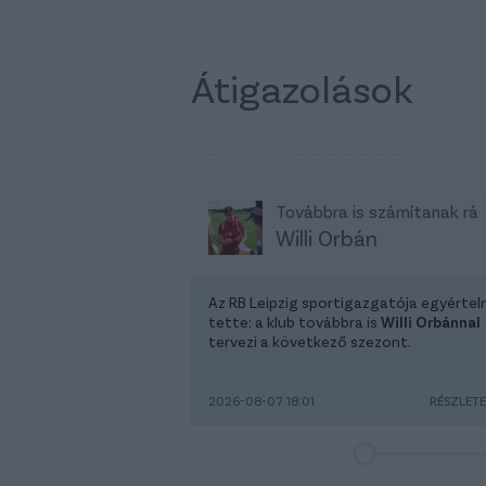
Átigazolások
Továbbra is számítanak rá
Willi Orbán
Az RB Leipzig sportigazgatója egyérte
tette: a klub továbbra is
Willi Orbánnal
tervezi a következő szezont.
2026-08-07 18:01
RÉSZLET