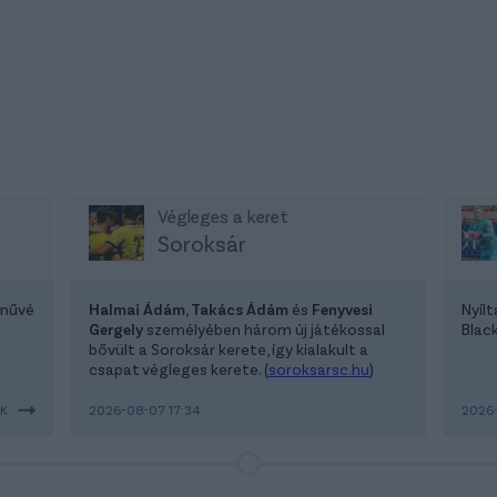
Végleges a keret
Soroksár
lművé
Halmai Ádám, Takács Ádám
és
Fenyvesi
Nyíl
Gergely
személyében három új játékossal
Blac
bővült a Soroksár kerete, így kialakult a
csapat végleges kerete. (
soroksarsc.hu
)
EK
2026-08-07 17:34
2026-