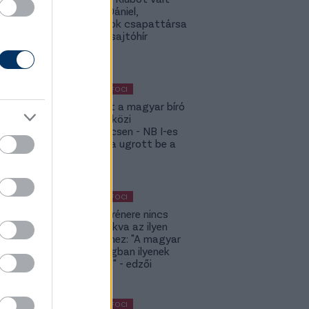
Gazdag Dániel,
világbajnok csapattársa
is lehet - sajtóhír
KÜLFÖLDI FOCI
Megsérült a magyar bíró
a nemzetközi
kupameccsen - NB I-es
honfitársa ugrott be a
helyére
KÜLFÖLDI FOCI
A DVSC trénere nincs
hozzászokva az ilyen
meccsekhez: "A magyar
bajnokságban ilyenek
nincsenek" - edzői
értékelés
KÜLFÖLDI FOCI