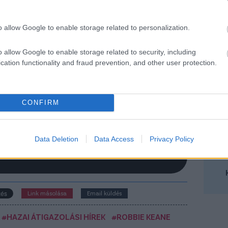
lehet a Borbély utódját kereső ETO
yik edzőjelöltje
o allow Google to enable storage related to personalization.
sakfoci információi szerint az eddigi másodedző,
nd Thijs az egyik jelölt az ETO FC vezetőedzői
o allow Google to enable storage related to security, including
ztjára, amely a Ferencvároshoz igazoló Borbély
cation functionality and fraud prevention, and other user protection.
ázs távozásával üresedett meg.
Elolvasom
CONFIRM
Data Deletion
Data Access
Privacy Policy
Csakfoci az elsők között legyen a Google-
Link másolása
Email küldés
#HAZAI ÁTIGAZOLÁSI HÍREK
#ROBBIE KEANE