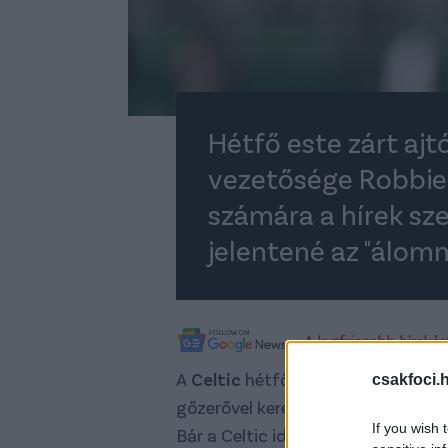
Hétfő este zárt ajt
vezetősége Robbie 
számára a hírek sze
jelentené az "álom
A legfrissebb híreké
A
Celtic
hétfő este folytat egyez
csakfoci.
gőzerővel keresi a következő vezető
If you wish 
Bár a Celtic idénye áprilisban még