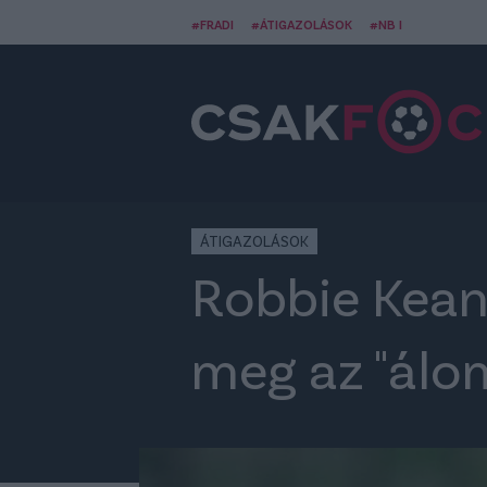
#FRADI
#ÁTIGAZOLÁSOK
#NB I
ÁTIGAZOLÁSOK
Robbie Kean
meg az "álom