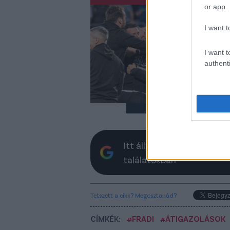
Ő 
or app.
eg
I want t
A C
Ber
I want t
pos
authenti
Bal
Itt állíthatod be, hogy a 
találatokban
Tetszett a cikk? Megosztanád?
CÍMKÉK:
#FRADI
#ÁTIGAZOLÁSOK