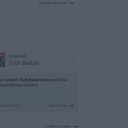
További ajánlatok
Légiósok
Tóth Balázs
tan beszélt
Tóth Balázs
helyzetéről a
kburn Rovers trénere.
08-07 14:22
RÉSZLETEK
Tovább az összes