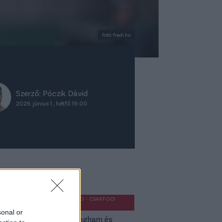
fotó: fradi.hu
Szerző:
Póczik Dávid
2026. június 1., hétfő 19:00
ket ajánljuk
OLDALHÁLÓ - CSAKFOCI
LIGHT
sonal or
Jude Bellingham és