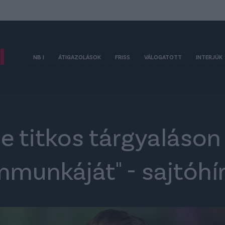
NB I
ÁTIGAZOLÁSOK
FRISS
VÁLOGATOTT
INTERJÚK
e titkos tárgyaláson
munkáját" - sajtóhí