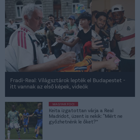
Fradi-Real: Világsztárok lepték el Budapestet -
itt vannak az első képek, videók
MAGYAR FOCI
Keita izgatottan várja a Real
Madridot, üzent is nekik: "Miért ne
győzhetnénk le őket?”