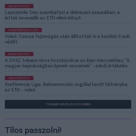
MAGYAR FOCI
Lapszemle: Dán szambafoci a debreceni szaunában; a
lettek kevesellik az ETO elleni előnyt
KONFERENCIA LIGA
Videó: Csúnya fejberúgás után állították ki a korábbi Fradi-
védőt
MAGYAR FOCI
A DVSC trénere nincs hozzászokva az ilyen meccsekhez: "A
magyar bajnokságban ilyenek nincsenek" - edzői értékelés
MAGYAR FOCI
Konferencia Liga: Balszerencsés öngóllal került hátrányba
az ETO - videó
TOVÁBBI KÜLFÖLDI FOCI HÍREK
Tilos passzolni!