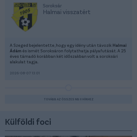
Soroksár
Halmai visszatért
A Szeged bejelentette, hogy egy idény után távozik
Halmai
Ádám
és ismét Soroksáron folytathatja pályafutását. A 25
éves támadó korábban két időszakban volt a soroksári
alakulat tagja.
2026-08-07 13:01
TOVÁBB AZ ÖSSZES NB II HÍRHEZ
Külföldi foci