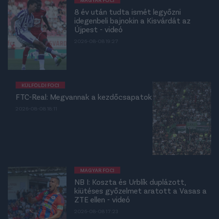
8 év után tudta ismét legyőzni
idegenbeli bajnokin a Kisvárdát az
Újpest - videó
2026-08-08 19:27
KÜLFÖLDI FOCI
FTC-Real: Megvannak a kezdőcsapatok
2026-08-08 18:11
MAGYAR FOCI
NB I: Koszta és Urblík duplázott,
kiütéses győzelmet aratott a Vasas a
ZTE ellen - videó
2026-08-08 17:23