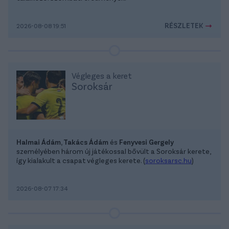
RÉSZLETEK
2026-08-08 19:51
Végleges a keret
Soroksár
Halmai Ádám, Takács Ádám
és
Fenyvesi Gergely
személyében három új játékossal bővült a Soroksár kerete,
így kialakult a csapat végleges kerete. (
soroksarsc.hu
)
2026-08-07 17:34