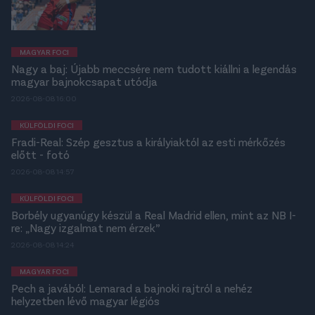
MAGYAR FOCI
Nagy a baj: Újabb meccsére nem tudott kiállni a legendás
magyar bajnokcsapat utódja
2026-08-08 16:00
KÜLFÖLDI FOCI
Fradi-Real: Szép gesztus a királyiaktól az esti mérkőzés
előtt - fotó
2026-08-08 14:57
KÜLFÖLDI FOCI
Borbély ugyanúgy készül a Real Madrid ellen, mint az NB I-
re: „Nagy izgalmat nem érzek”
2026-08-08 14:24
MAGYAR FOCI
Pech a javából: Lemarad a bajnoki rajtról a nehéz
helyzetben lévő magyar légiós