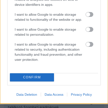
azt a szerződést" - interjú a Fradiról, a
device identifiers in apps.
Diósgyőrről és Csernus sosem hallott
trükkjéről
I want to allow Google to enable storage
related to functionality of the website or app.
I want to allow Google to enable storage
TOVÁBBI INTERJÚK
related to personalization.
I want to allow Google to enable storage
NB II-hírek
related to security, including authentication
functionality and fraud prevention, and other
user protection.
NB II
Eredmények
CONFIRM
Data Deletion
Data Access
Privacy Policy
Nyert a Kecskemét és a Videoton, a Tiszakécske legyőzte a
Mezőkövesdet. Öt piros lapot hozott a Videoton-Szeged
találkozó. Szombati eredmények.