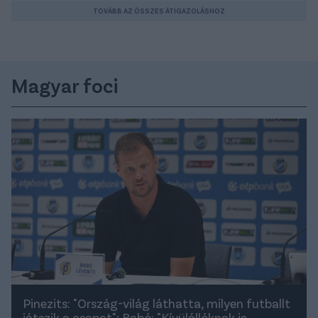
TOVÁBB AZ ÖSSZES ÁTIGAZOLÁSHOZ
Magyar foci
Pinezits: "Ország-világ láthatta, milyen futballt
játszik a csapat"; Babó: "Kívülállóknak is