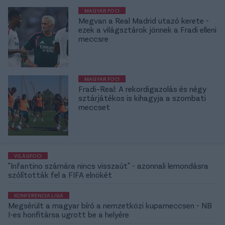
MAGYAR FOCI
Megvan a Real Madrid utazó kerete -
ezek a világsztárok jönnek a Fradi elleni
meccsre
MAGYAR FOCI
Fradi–Real: A rekordigazolás és négy
sztárjátékos is kihagyja a szombati
meccset
VILÁGFOCI
"Infantino számára nincs visszaút" - azonnali lemondásra
szólították fel a FIFA elnökét
KONFERENCIA LIGA
Megsérült a magyar bíró a nemzetközi kupameccsen - NB
I-es honfitársa ugrott be a helyére