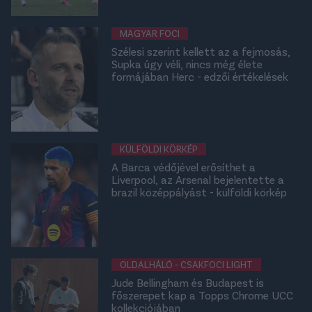
MAGYAR FOCI
Szélesi szerint kellett az a fejmosás,
Supka úgy véli, nincs még élete
formájában Herc - edzői értékelések
KÜLFÖLDI KÖRKÉP
A Barca védőjével erősíthet a
Liverpool, az Arsenal bejelentette a
brazil középpályást - külföldi körkép
OLDALHÁLÓ - CSAKFOCI LIGHT
Jude Bellingham és Budapest is
főszerepet kap a Topps Chrome UCC
kollekciójában