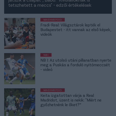
tetszhetett a meccs" - edzői értékelések
MAGYAR FOCI
Fradi-Real: Világsztárok lepték el
Budapestet - itt vannak az első képek,
videók
NB I
NB I: Az utolsó utáni pillanatban nyerte
meg a Puskás a forduló nyitómeccsét
- videó
MAGYAR FOCI
Keita izgatottan várja a Real
Madridot, üzent is nekik: "Miért ne
győzhetnénk le őket?”