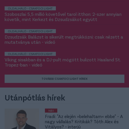
OLDALHÁLÓ - CSAKFOCI LIGHT
Szoboszlai 5,5 millió követővel tarol itthon: 2-szer annyian
követik, mint Kerkezt és Dzsudzsákot együtt
OLDALHÁLÓ - CSAKFOCI LIGHT
Dzsudzsák Balázst is sikerült megtrükközni: csak nézett a
mutatványa után - videó
OLDALHÁLÓ - CSAKFOCI LIGHT
Viking sisakban és a DJ-pult mögött bulizott Haaland St.
Tropez-ban - videó
TOVÁBBI CSAKFOCI LIGHT HÍREK
Utánpótlás hírek
NB I
Fradi: "Az elején »belehaltam« ebbe" - A
nagy vállalás? Kritikák? Tóth Alex és
Vitályos? - interjú