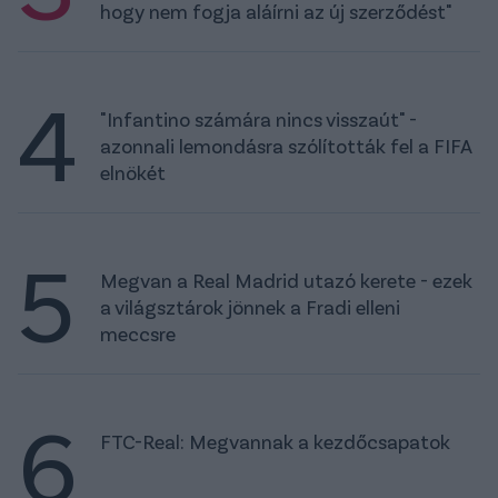
hogy nem fogja aláírni az új szerződést"
4
"Infantino számára nincs visszaút" -
azonnali lemondásra szólították fel a FIFA
elnökét
5
Megvan a Real Madrid utazó kerete - ezek
a világsztárok jönnek a Fradi elleni
meccsre
6
FTC-Real: Megvannak a kezdőcsapatok