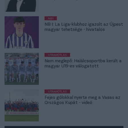
NB I
NB I: La Liga-klubhoz igazolt az Újpest
magyar tehetsége - hivatalos
UTÁNPÓTLÁS
Nem meglepő: Halálcsoportba került a
magyar U19-es válogatott
UTÁNPÓTLÁS
Fejes gólokkal nyerte meg a Vasas az
Országos Kupát - videó