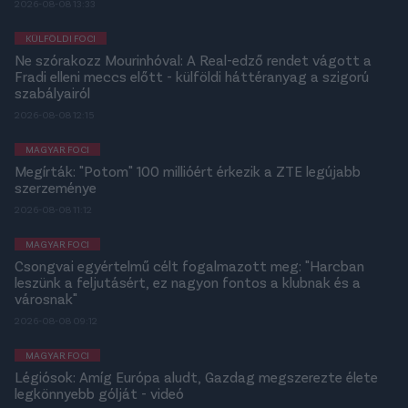
2026-08-08 13:33
KÜLFÖLDI FOCI
Ne szórakozz Mourinhóval: A Real-edző rendet vágott a
Fradi elleni meccs előtt - külföldi háttéranyag a szigorú
szabályairól
2026-08-08 12:15
MAGYAR FOCI
Megírták: "Potom" 100 millióért érkezik a ZTE legújabb
szerzeménye
2026-08-08 11:12
MAGYAR FOCI
Csongvai egyértelmű célt fogalmazott meg: "Harcban
leszünk a feljutásért, ez nagyon fontos a klubnak és a
városnak"
2026-08-08 09:12
MAGYAR FOCI
Légiósok: Amíg Európa aludt, Gazdag megszerezte élete
legkönnyebb gólját - videó