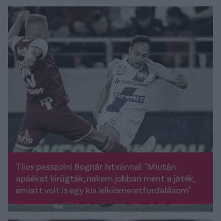
Tilos passzolni Bognár Istvánnal: "Miután
apáékat kirúgták, nekem jobban ment a játék,
emiatt volt is egy kis lelkiismeretfurdalásom"