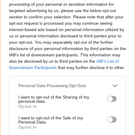
processing of your personal or sensitive information for
MAGYAR FOCI
targeted advertising by us, please use the below opt-out
Lapszemle: Dán szambafoci a debreceni szaunában; a
lettek kevesellik az ETO elleni előnyt
section to confirm your selection. Please note that after your
opt-out request is processed you may continue seeing
interest-based ads based on personal information utilized by
TOVÁBBI MAGYAR FOCI HÍREK
us or personal information disclosed to third parties prior to
your opt-out. You may separately opt-out of the further
disclosure of your personal information by third parties on the
Interjúk
IAB’s list of downstream participants. This information may
also be disclosed by us to third parties on the
IAB’s List of
Downstream Participants
that may further disclose it to other
third parties.
Please note that this website/app uses one or more Google
Personal Data Processing Opt Outs
services and may gather and store information including but
not limited to your visit or usage behaviour. You may click to
I want to opt-out of the Sharing of my
personal data.
grant or deny consent to Google and its third-party tags to
Opted In
use your data for below specified purposes in below Google
consent section.
I want to opt-out of the Sale of my
Personal Data.
Opted In