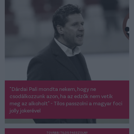
"Dárdai Pali mondta nekem, hogy ne
csodálkozzunk azon, ha az edzők nem vetik
meg az alkoholt" - Tilos passzolni a magyar foci
jolly jokerével
TOVÁBBI TILOS PASSZOLNI!