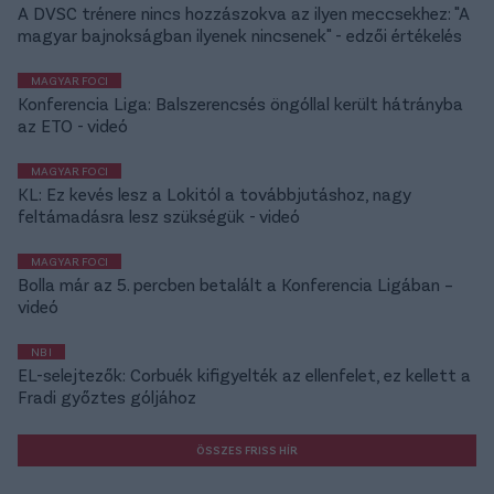
A DVSC trénere nincs hozzászokva az ilyen meccsekhez: "A
magyar bajnokságban ilyenek nincsenek" - edzői értékelés
MAGYAR FOCI
Konferencia Liga: Balszerencsés öngóllal került hátrányba
az ETO - videó
MAGYAR FOCI
KL: Ez kevés lesz a Lokitól a továbbjutáshoz, nagy
feltámadásra lesz szükségük - videó
MAGYAR FOCI
Bolla már az 5. percben betalált a Konferencia Ligában –
videó
NB I
EL-selejtezők: Corbuék kifigyelték az ellenfelet, ez kellett a
Fradi győztes góljához
ÖSSZES FRISS HÍR