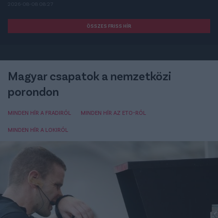
2026-08-08 08:27
ÖSSZES FRISS HÍR
Magyar csapatok a nemzetközi
porondon
MINDEN HÍR A FRADIRÓL
MINDEN HÍR AZ ETO-RÓL
MINDEN HÍR A LOKIRÓL