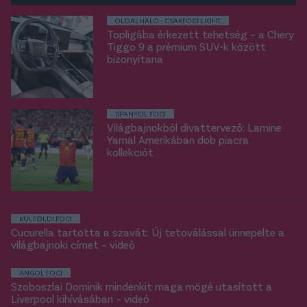
OLDALHÁLÓ - CSAKFOCI LIGHT
Topligába érkezett tehetség – a Chery
Tiggo 9 a prémium SUV-k között
bizonyítana
SPANYOL FOCI
Világbajnokból divattervező: Lamine
Yamal Amerikában dob piacra
kollekciót
KÜLFÖLDI FOCI
Cucurella tartotta a szavát: Új tetoválással ünnepelte a
világbajnoki címet – videó
ANGOL FOCI
Szoboszlai Dominik mindenkit maga mögé utasított a
Liverpool kihívásában – videó