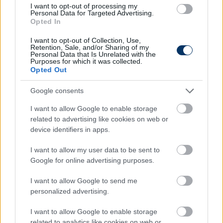
I want to opt-out of processing my
Personal Data for Targeted Advertising.
Opted In
I want to opt-out of Collection, Use,
Retention, Sale, and/or Sharing of my
Fradi: "Az elején »belehaltam« ebbe" - A nagy
Personal Data that Is Unrelated with the
Purposes for which it was collected.
vállalás? Kritikák? Tóth Alex és Vitályos? - interjú
Opted Out
Google consents
Interjú: "Elmagyaráztam a játékosoknak, hogy
I want to allow Google to enable storage
nem NB III-as vezető vagyok" - a
related to advertising like cookies on web or
sportigazgató, aki visszaszerezte az ETO-nak
az 1 millió eurós csatárt
device identifiers in apps.
I want to allow my user data to be sent to
Google for online advertising purposes.
A Diósgyőrből menesztett Vignjevic: "Azt
gondoltam, elég erős vagyok, de..." - interjú
I want to allow Google to send me
personalized advertising.
I want to allow Google to enable storage
Gera Dániel: "Nem sokan bontották volna fel
related to analytics like cookies on web or