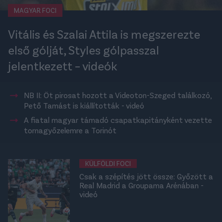
MAGYAR FOCI
Vitális és Szalai Attila is megszerezte
első gólját, Styles gólpasszal
jelentkezett – videók
NB II: Öt pirosat hozott a Videoton-Szeged találkozó,
Pető Tamást is kiállították - videó
A fiatal magyar támadó csapatkapitányként vezette
tornagyőzelemre a Torinót
KÜLFÖLDI FOCI
Csak a szépítés jött össze: Győzött a
Real Madrid a Groupama Arénában -
videó