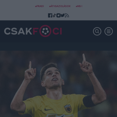
#FRADI
#ÁTIGAZOLÁSOK
#NB I